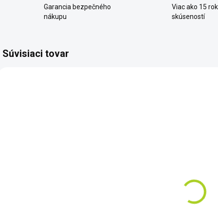
Garancia bezpečného
Viac ako 15 ro
nákupu
skúseností
Súvisiaci tovar
AKCIA
AKCIA
AKC
CSX2001
98063
TIP
ZADARMO
ZADARMO
SKLADOM
SKLADOM
BioLite
B
BioLite
Campstove -
Campstove2+
kompletný
kuchársky set
€159
€239
Do košíka
Do košíka