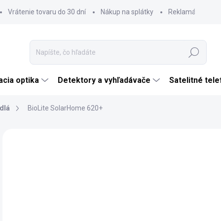
Vrátenie tovaru do 30 dní
Nákup na splátky
Reklamácia tova
Hľadať
cia optika
Detektory a vyhľadávače
Satelitné tel
idlá
BioLite SolarHome 620+
Neohodnotené
Podrobnosti hodnotenia
ZNAČKA:
BIOLIT
AKCIA
TIP
€
ZADARMO
€80
Jedn
SK
cena
MÔŽ