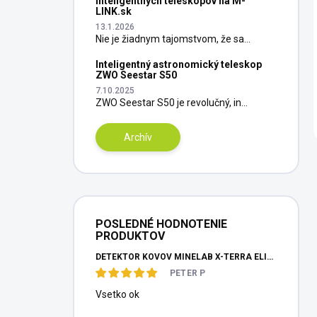
inteligentných teleskopov na M-
LINK.sk
13.1.2026
Nie je žiadnym tajomstvom, že sa...
Inteligentný astronomický teleskop
ZWO Seestar S50
7.10.2025
ZWO Seestar S50 je revolučný, in...
Archív
POSLEDNÉ HODNOTENIE
PRODUKTOV
DETEKTOR KOVOV MINELAB X-TERRA ELITE PINPOITER SET
PETER P
Vsetko ok