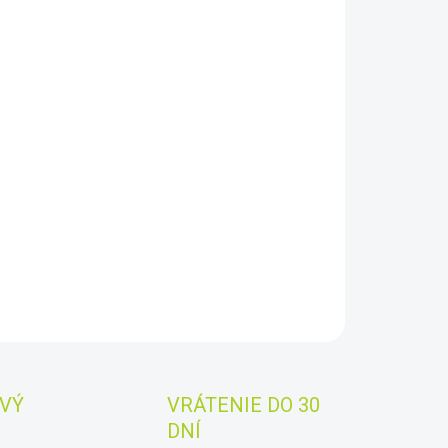
8.2026
−
+
Pridať do košíka
rHome 620+ je jednoducho inštalovateľný solárny
l zachytáva denné slnko a dobíja centrálny ovládací
 ktorý napája 3 závesné svetlá, nabíjanie cez USB a
iový systém MP3/FM
AILNÉ INFORMÁCIE
OPÝTAŤ SA
STRÁŽIŤ
Uložiť
VÝ
VRÁTENIE DO 30
DNÍ