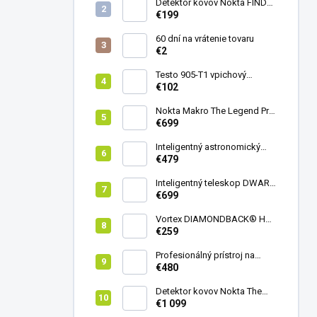
Detektor kovov Nokta FINDX
Pro
€199
60 dní na vrátenie tovaru
€2
Testo 905-T1 vpichový
teplomer
€102
Nokta Makro The Legend Pro
Pack - model 2024
€699
Inteligentný astronomický
teleskop DwarfLab Dwarf
€479
mini
Inteligentný teleskop DWARF
III + originálny statív DWARF 3
€699
Vortex DIAMONDBACK® HD
8X42
€259
Profesionálný prístroj na
vedenie vŕtania Laserliner
€480
CenterScanner Compact
Detektor kovov Nokta The
Legend 2
€1 099