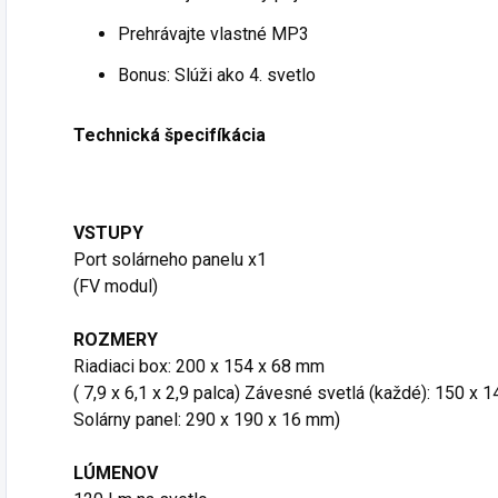
Prehrávajte vlastné MP3
Bonus: Slúži ako 4. svetlo
Technická špecifíkácia
VSTUPY
Port solárneho panelu x1
(FV modul)
ROZMERY
Riadiaci box: 200 x 154 x 68 mm
( 7,9 x 6,1 x 2,9 palca) Závesné svetlá (každé): 150 x 1
Solárny panel: 290 x 190 x 16 mm)
LÚMENOV