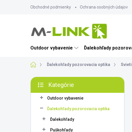
Prejsť
Obchodné podmienky
Ochrana osobných údajov
na
obsah
Outdoor vybavenie
Ďalekohľady pozorova
Domov
Ďalekohľady pozorovacia optika
Sviet
B
Kategórie
o
Preskočiť
č
kategórie
n
Outdoor vybavenie
ý
Ďalekohľady pozorovacia optika
p
a
Ďalekohľady
n
Puškohľady
e