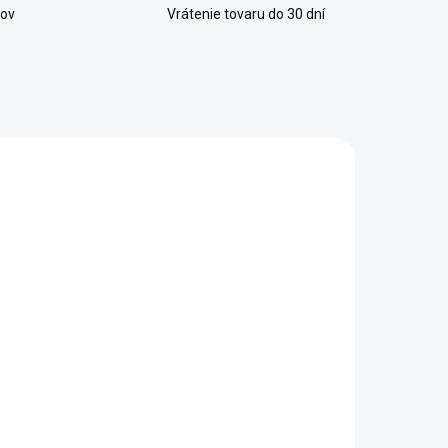
kov
Vrátenie tovaru do 30 dní
IA
NOVINKA
HL750
IR-00-GO2
ZADARMO
SKLADOM
SKLADOM
ioLite
Satelitný
čelovka
terminál
HeadLamp
Iridium GO!
750 lumenov
exec
€49
€2 190
Do košíka
Do košíka