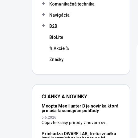
Komunikačná technika
Navigácia
B2B
BioLite
% Akcie %
Značky
ČLÁNKY A NOVINKY
Meopta MeoHunter B je novinka ktorá
prináša fascinujúce pohľady
5.6.2026
Objavte krásy prírody v novom sv...
Prichádza DWARF LAB, tretia značka