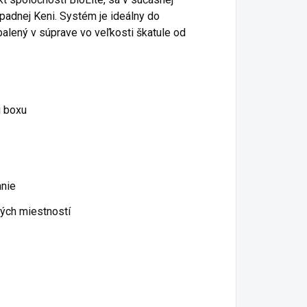
adnej Keni. Systém je ideálny do
abalený v súprave vo veľkosti škatule od
u boxu
anie
rých miestností