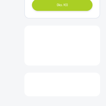
0
ks /
€0