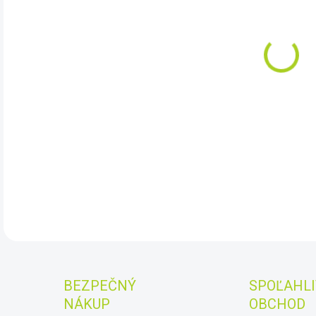
DO:
10.
Sola
pane
box,
rád
DET
BEZPEČNÝ
SPOĽAHLI
NÁKUP
OBCHOD