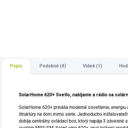
Premeňte oheň na
BioLite CampStove
O
elektrinu pomocou
2+ Complete Cook
č
oceňovaného
Kit Premeňte oheň
a
turistického variča
na elektrinu
l
BioLite. Patentovaná
pomocou
B
technológia
oceňovaného turistického
spaľovania vytvára
variča BioLite. Patentovaná
vír bezdymových
technológia
plameňov pre
spaľovania vytvára
Popis
Podobné (4)
Videá (1)
Hod
prenosný táborák,
vír bezdymových...
ktorý...
SolarHome 620+ Svetlo, nabíjanie a rádio na solár
SolarHome 620+ prináša moderné osvetlenie, energiu 
štruktúry na dom mimo siete. Jednoducho inštalovateľ
dobíja centrálny ovládací box, ktorý napája 3 závesné s
systém MP3/FM. SolarLome 620+, prvý krížený produkt