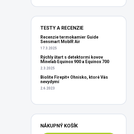
TESTY A RECENZIE
Recenzie termokamier Guide
Sensmart MobIR Air
17.3.2025
Rýchly štart s detektormi kovov
Minelab Equinox 900 a Equinox 700
2.3.2025
Biolite Firepit+ Ohnisko, ktoré Vás
nevydymí
2.6.2023
NÁKUPNÝ KOŠÍK