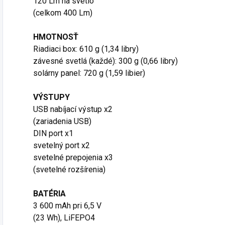
120 Lm na svetlo
(celkom 400 Lm)
HMOTNOSŤ
Riadiaci box: 610 g (1,34 libry)
závesné svetlá (každé): 300 g (0,66 libry)
solárny panel: 720 g (1,59 libier)
VÝSTUPY
USB nabíjací výstup x2
(zariadenia USB)
DIN port x1
svetelný port x2
svetelné prepojenia x3
(svetelné rozšírenia)
BATÉRIA
3 600 mAh pri 6,5 V
(23 Wh), LiFEPO4