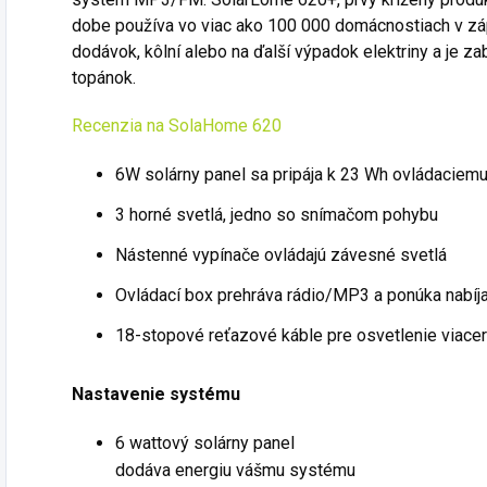
dobe používa vo viac ako 100 000 domácnostiach v záp
dodávok, kôlní alebo na ďalší výpadok elektriny a je z
topánok.
Recenzia na SolaHome 620
6W solárny panel sa pripája k 23 Wh ovládaciem
3 horné svetlá, jedno so snímačom pohybu
Nástenné vypínače ovládajú závesné svetlá
Ovládací box prehráva rádio/MP3 a ponúka nabíj
18-stopové reťazové káble pre osvetlenie viace
Nastavenie systému
6 wattový
solárny panel
dodáva energiu vášmu systému