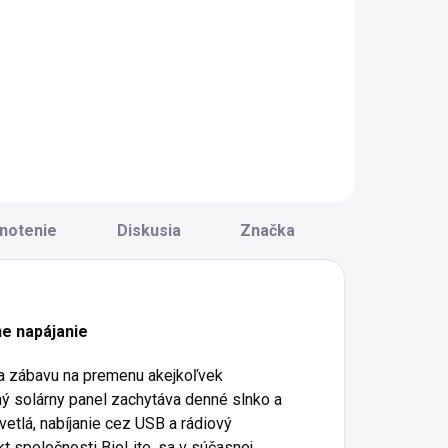
utdoorová nabíjateľná
Iridium GO! exec®
elovka s množstvom pokrokových funkcií
je prvé prenosné
 výkonom 750
satelitné
umenov od značky
prístupové
ioLite.
zariadenie s
dotykovou
obrazovkou pre
váš smartfón,
notebook alebo
notenie
Diskusia
Značka
tablet.
Pomocou satelitnej
siete
Iridium® umožňuje...
ne napájanie
a zábavu na premenu akejkoľvek
ný solárny panel zachytáva denné slnko a
vetlá, nabíjanie cez USB a rádiový
 spoločnosti BioLite, sa v súčasnej