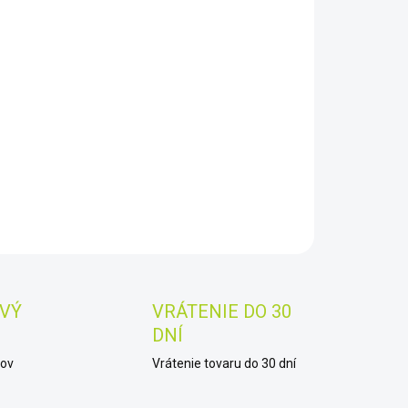
8.2026
−
+
Pridať do košíka
-60T-B
AILNÉ INFORMÁCIE
OPÝTAŤ SA
STRÁŽIŤ
Uložiť
VÝ
VRÁTENIE DO 30
DNÍ
kov
Vrátenie tovaru do 30 dní