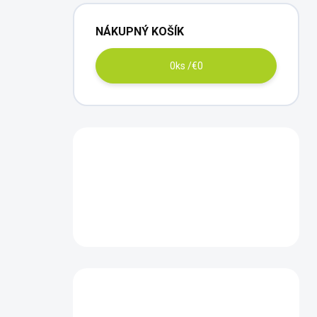
NÁKUPNÝ KOŠÍK
0
ks /
€0