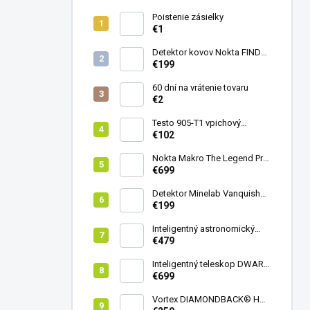
Poistenie zásielky
€1
Detektor kovov Nokta FINDX
Pro
€199
60 dní na vrátenie tovaru
€2
Testo 905-T1 vpichový
teplomer
€102
Nokta Makro The Legend Pro
Pack - model 2024
€699
Detektor Minelab Vanquish
340
€199
Inteligentný astronomický
teleskop DwarfLab Dwarf
€479
mini
Inteligentný teleskop DWARF
III + originálny statív DWARF 3
€699
Vortex DIAMONDBACK® HD