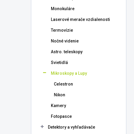
l
Monokuláre
Laserové merače vzdialenosti
Termovízie
Nočné videnie
Astro. teleskopy
Svietidlá
Mikroskopy a Lupy
Celestron
Nikon
Kamery
Fotopasce
Detektory a vyhľadávače