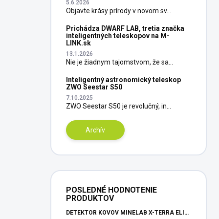
5.6.2026
Objavte krásy prírody v novom sv...
Prichádza DWARF LAB, tretia značka
inteligentných teleskopov na M-
LINK.sk
13.1.2026
Nie je žiadnym tajomstvom, že sa...
Inteligentný astronomický teleskop
ZWO Seestar S50
7.10.2025
ZWO Seestar S50 je revolučný, in...
Archív
POSLEDNÉ HODNOTENIE
PRODUKTOV
DETEKTOR KOVOV MINELAB X-TERRA ELITE PINPOITER SET