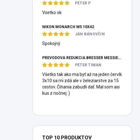
PETER P
Vsetko ok
NIKON MONARCH M5 10X42
JÁN BÁNOVČIN
Spokojný
PREVODOVÁ REDUKCIA BRESSER MESSIER HEXAFOC 1:10
PETER TIMAN
Všetko tak ako ma byť až na jeden červík
3x10 sa mi zdá ale v železiarstve za 15
cestov. Číňania zabudli dať. Mal som asi
kus z nočnej :)
TOP 10 PRODUKTOV