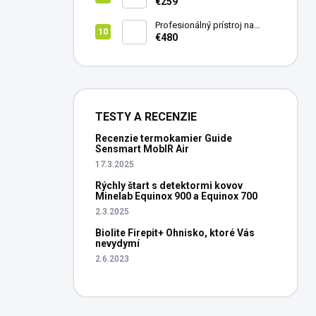
8X42
€259
Profesionálný prístroj na
vedenie vŕtania Laserliner
€480
CenterScanner Compact
TESTY A RECENZIE
Recenzie termokamier Guide
Sensmart MobIR Air
17.3.2025
Rýchly štart s detektormi kovov
Minelab Equinox 900 a Equinox 700
2.3.2025
Biolite Firepit+ Ohnisko, ktoré Vás
nevydymí
2.6.2023