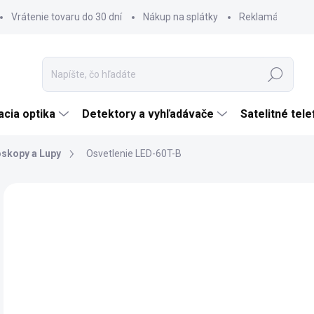
Vrátenie tovaru do 30 dní
Nákup na splátky
Reklamácia tova
Hľadať
cia optika
Detektory a vyhľadávače
Satelitné tel
skopy a Lupy
Osvetlenie LED-60T-B
Neohodnotené
Podrobnosti hodnotenia
ZNAČKA:
DELTA 
VÝPREDAJ
€
€99
Jedn
SK
cena
MÔŽ