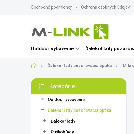
Prejsť
Obchodné podmienky
Ochrana osobných údajov
na
obsah
Outdoor vybavenie
Ďalekohľady pozorova
Domov
Ďalekohľady pozorovacia optika
Mikro
B
Kategórie
o
Preskočiť
č
kategórie
n
Outdoor vybavenie
ý
Ďalekohľady pozorovacia optika
p
a
Ďalekohľady
n
Puškohľady
e