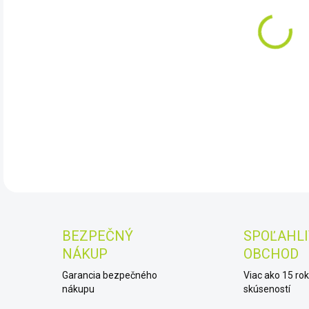
DO:
11.
LED
DET
BEZPEČNÝ
SPOĽAHLI
NÁKUP
OBCHOD
Garancia bezpečného
Viac ako 15 ro
nákupu
skúseností