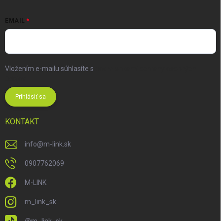
EMAIL
Vložením e-mailu súhlasíte s
podmienkami ochrany osobných
údajov
Prihlásiť sa
KONTAKT
info
@
m-link.sk
0907762069
M-LINK
m_link_sk