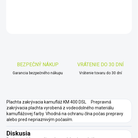
DETAILNÉ INFORMÁCIE
OPÝTAŤ SA
STRÁŽIŤ
Uložiť
BEZPEČNÝ NÁKUP
VRÁTENIE DO 30 DNÍ
Garancia bezpečného nákupu
Vrátenie tovaru do 30 dní
Plachta zakrývacia kamufláž KM 400 DSL Prepravná
zakrývacia plachta vyrobená z vodeodolného materiálu
kamuflážovej farby. Vhodná na ochranu člna počas prepravy
alebo pred nepriaznivým počasím.
Diskusia