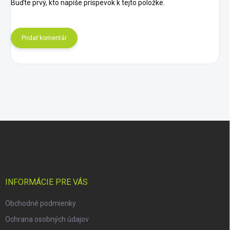
Buďte prvý, kto napíše príspevok k tejto položke.
Pridať komentár
Z
á
p
ä
t
i
INFORMÁCIE PRE VÁS
e
Obchodné podmienky
Ochrana osobných údajov