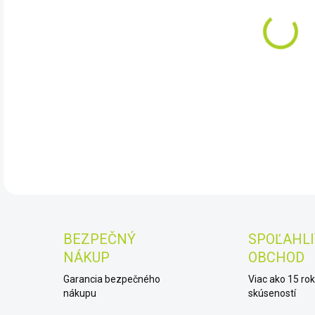
DET
BEZPEČNÝ
SPOĽAHLI
NÁKUP
OBCHOD
Garancia bezpečného
Viac ako 15 ro
nákupu
skúseností