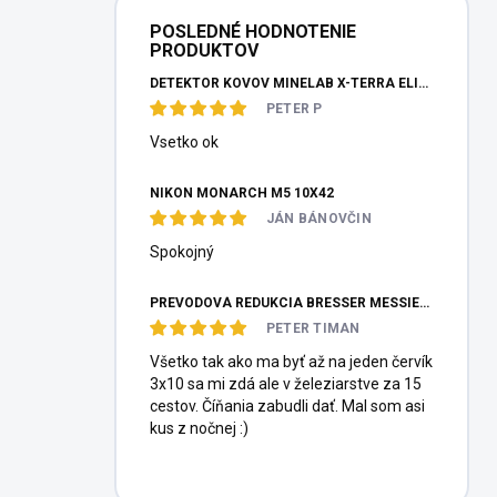
POSLEDNÉ HODNOTENIE
PRODUKTOV
DETEKTOR KOVOV MINELAB X-TERRA ELITE PINPOITER SET
PETER P
Vsetko ok
NIKON MONARCH M5 10X42
JÁN BÁNOVČIN
Spokojný
PREVODOVÁ REDUKCIA BRESSER MESSIER HEXAFOC 1:10
PETER TIMAN
Všetko tak ako ma byť až na jeden červík
3x10 sa mi zdá ale v železiarstve za 15
cestov. Číňania zabudli dať. Mal som asi
kus z nočnej :)