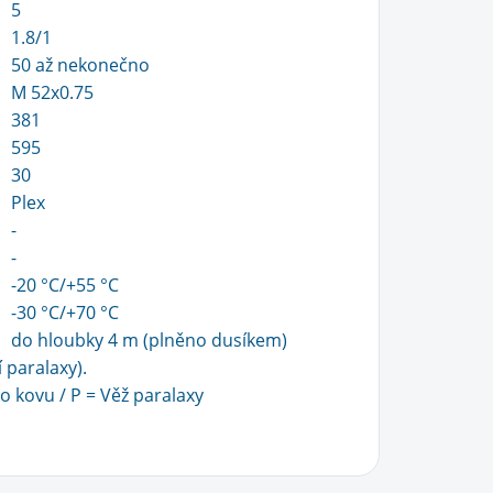
5
1.8/1
50 až nekonečno
M 52x0.75
381
595
30
Plex
-
-
-20 °C/+55 °C
-30 °C/+70 °C
do hloubky 4 m (plněno dusíkem)
 paralaxy).
o kovu / P = Věž paralaxy