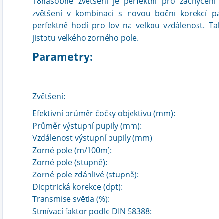
18násobné zvětšení je perfektní pro zachycení
zvětšení v kombinaci s novou boční korekcí p
perfektně hodí pro lov na velkou vzdálenost. T
jistotu velkého zorného pole.
Parametry:
Zvětšení:
Efektivní průměr čočky objektivu (mm):
Průměr výstupní pupily (mm):
Vzdálenost výstupní pupily (mm):
Zorné pole (m/100m):
Zorné pole (stupně):
Zorné pole zdánlivé (stupně):
Dioptrická korekce (dpt):
Transmise světla (%):
Stmívací faktor podle DIN 58388: