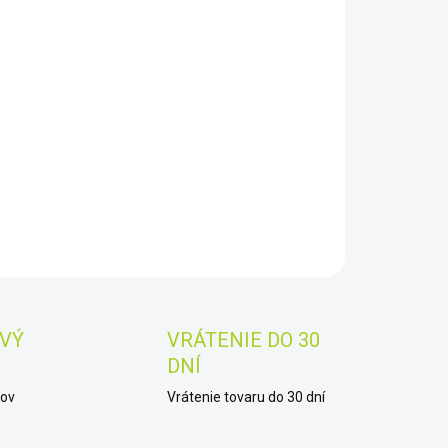
−
+
Pridať do košíka
AILNÉ INFORMÁCIE
OPÝTAŤ SA
STRÁŽIŤ
Uložiť
VÝ
VRÁTENIE DO 30
DNÍ
kov
Vrátenie tovaru do 30 dní