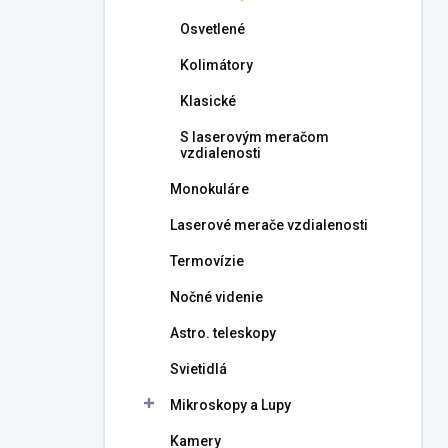
l
Osvetlené
Kolimátory
Klasické
S laserovým meračom
vzdialenosti
Monokuláre
Laserové merače vzdialenosti
Termovízie
Nočné videnie
Astro. teleskopy
Svietidlá
Mikroskopy a Lupy
Kamery