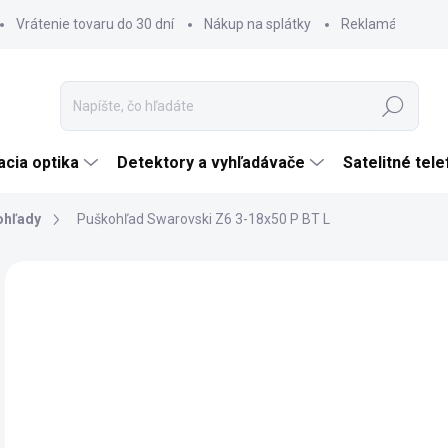
Vrátenie tovaru do 30 dní
Nákup na splátky
Reklamácia tova
Hľadať
cia optika
Detektory a vyhľadávače
Satelitné tel
ohľady
Puškohľad Swarovski Z6 3-18x50 P BT L
Neohodnotené
Podrobnosti hodnotenia
ZNAČKA:
SWARO
€2
€1 
Jedn
DO 
cena