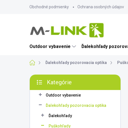
Prejsť
Obchodné podmienky
Ochrana osobných údajov
na
obsah
Outdoor vybavenie
Ďalekohľady pozorova
Domov
Ďalekohľady pozorovacia optika
Pušk
B
Kategórie
o
Preskočiť
č
kategórie
n
Outdoor vybavenie
ý
Ďalekohľady pozorovacia optika
p
a
Ďalekohľady
n
Puškohľady
e