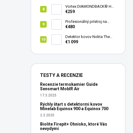
Vortex DIAMONDBACK® HD
8X42
€259
Profesionálný prístroj na
vedenie vŕtania Laserliner
€480
CenterScanner Compact
Detektor kovov Nokta The
Legend 2
€1 099
TESTY A RECENZIE
Recenzie termokamier Guide
Sensmart MobIR Air
17.3.2025
Rýchly štart s detektormi kovov
Minelab Equinox 900 a Equinox 700
2.3.2025
Biolite Firepit+ Ohnisko, ktoré Vás
nevydymí