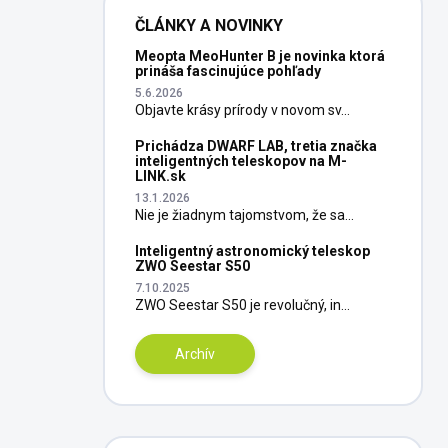
ČLÁNKY A NOVINKY
Meopta MeoHunter B je novinka ktorá
prináša fascinujúce pohľady
5.6.2026
Objavte krásy prírody v novom sv...
Prichádza DWARF LAB, tretia značka
inteligentných teleskopov na M-
LINK.sk
13.1.2026
Nie je žiadnym tajomstvom, že sa...
Inteligentný astronomický teleskop
ZWO Seestar S50
7.10.2025
ZWO Seestar S50 je revolučný, in...
Archív