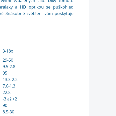
 velmi vzdálených cílů. Díky tomuto
aralaxy a HD optikou se puškohled
aké 3násobné zvětšení vám poskytuje
3-18x
29-50
9.5-2.8
95
13.3-2.2
7.6-1.3
22.8
-3 až +2
90
8.5-30