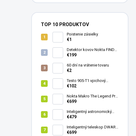
TOP 10 PRODUKTOV
Poistenie zásielky
€1
Detektor kovov Nokta FINDX
Pro
€199
60 dní na vrátenie tovaru
€2
Testo 905-T1 vpichový
teplomer
€102
Nokta Makro The Legend Pro
Pack - model 2024
€699
Inteligentný astronomický
teleskop DwarfLab Dwarf
€479
mini
Inteligentný teleskop DWARF
III + originálny statív DWARF 3
€699