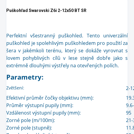
Puškohľad Swarovski Z6i 2-12x50 BT SR
Perfektní všestranný puškohled. Tento univerzální
puškohled je spolehlivým puškohledem pro použití za
šera v jakémkoli terénu, který se dokáže vyrovnat s
lovem pohyblivých cílů v lese stejně dobře jako s
extrémně dlouhými výstřely na otevřených polích.
Parametry:
Zvětšení:
2-1
Efektivní průměr čočky objektivu (mm):
19.
Průměr výstupní pupily (mm):
9.6
Vzdálenost výstupní pupily (mm):
95
Zorné pole (m/100m):
21-
Zorné pole (stupně):
11.