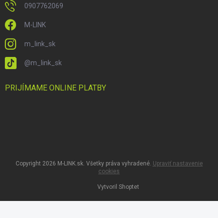
0907762069
M-LINK
m_link_sk
@m_link_sk
PRIJÍMAME ONLINE PLATBY
Copyright 2026
M-LINK.sk
. Všetky práva vyhradené.
Upraviť nastavenie
cookies
Vytvoril Shoptet