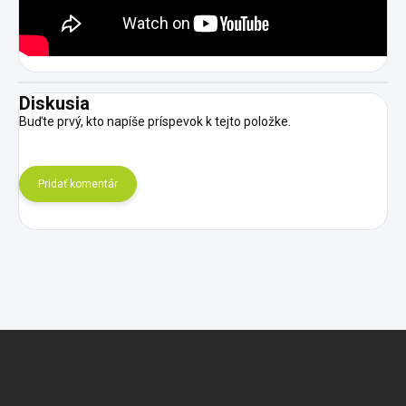
Diskusia
Buďte prvý, kto napíše príspevok k tejto položke.
Pridať komentár
Z
á
p
ä