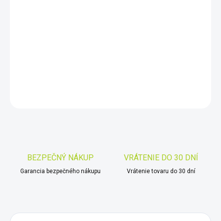
DORUČIŤ DO:
10.8.2026
−
+
Pridať do košíka
DETAILNÉ INFORMÁCIE
OPÝTAŤ SA
STRÁŽIŤ
Uložiť
BEZPEČNÝ NÁKUP
VRÁTENIE DO 30 DNÍ
Garancia bezpečného nákupu
Vrátenie tovaru do 30 dní