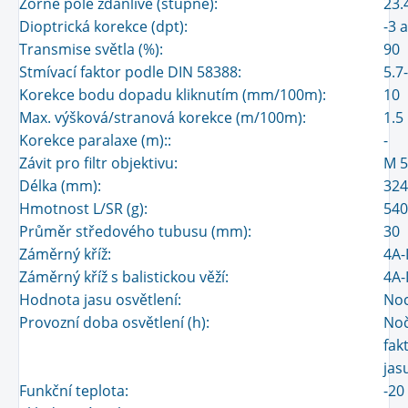
Zorné pole zdánlivé (stupně):
23.
Dioptrická korekce (dpt):
-3 
Transmise světla (%):
90
Stmívací faktor podle DIN 58388:
5.7
Korekce bodu dopadu kliknutím (mm/100m):
10
Max. výšková/stranová korekce (m/100m):
1.5
Korekce paralaxe (m)::
-
Závit pro filtr objektivu:
M 5
Délka (mm):
324
Hmotnost L/SR (g):
540
Průměr středového tubusu (mm):
30
Záměrný kříž:
4A-I
Záměrný kříž s balistickou věží:
4A-
Hodnota jasu osvětlení:
Noc
Provozní doba osvětlení (h):
Noč
fak
jas
Funkční teplota:
-20