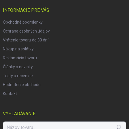
t
i
INFORMÁCIE PRE VÁS
e
Obchodné podmienky
Ochrana osobných údajov
Vrátenie tovaru do 30 dní
Nákup na splátky
Reklamácia tovaru
Články a novinky
Testy a recenzie
Hodnotenie obchodu
Kontakt
VYHĽADÁVANIE
Hľadať