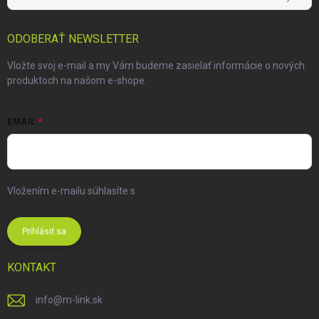
ODOBERAŤ NEWSLETTER
Vložte svoj e-mail a my Vám budeme zasielať informácie o nových
produktoch na našom e-shope.
EMAIL
Vložením e-mailu súhlasíte s
podmienkami ochrany osobných
údajov
Prihlásiť sa
KONTAKT
info
@
m-link.sk