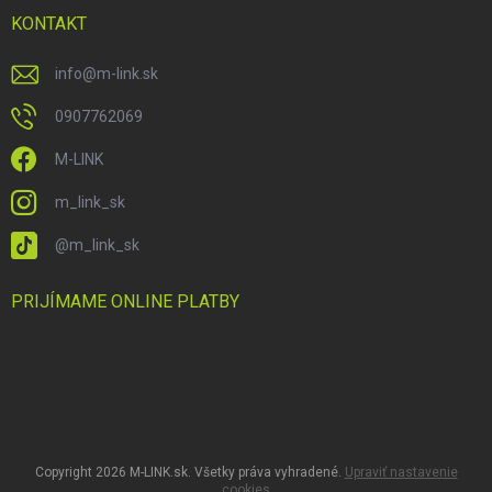
KONTAKT
info
@
m-link.sk
0907762069
M-LINK
m_link_sk
@m_link_sk
PRIJÍMAME ONLINE PLATBY
Copyright 2026
M-LINK.sk
. Všetky práva vyhradené.
Upraviť nastavenie
cookies