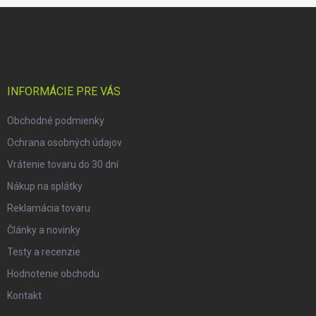
Z
á
p
ä
t
i
INFORMÁCIE PRE VÁS
e
Obchodné podmienky
Ochrana osobných údajov
Vrátenie tovaru do 30 dní
Nákup na splátky
Reklamácia tovaru
Články a novinky
Testy a recenzie
Hodnotenie obchodu
Kontakt