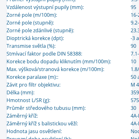
Vzdálenost výstupní pupily (mm):
95
Zorné pole (m/100m):
16-
Zorné pole (stupně):
9.2
Zorné pole zdánlivé (stupně):
23.
Dioptrická korekce (dpt):
-3 
Transmise světla (%):
90
Stmívací faktor podle DIN 58388:
7.1
Korekce bodu dopadu kliknutím (mm/100m):
10
Max. výšková/stranová korekce (m/100m):
1.8
Korekce paralaxe (m)::
50 
Závit pro filtr objektivu:
M 4
Délka (mm):
359
Hmotnost L/SR (g):
575
Průměr středového tubusu (mm):
30
Záměrný kříž:
4A-I
Záměrný kříž s balistickou věží:
4A-
Hodnota jasu osvětlení:
Noc