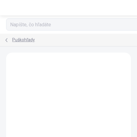
Prejsť
na
obsah
Puškohľady
Podrobnosti hodnotenia
Neohodnotené
ZNAČKA:
SWAROVSKI