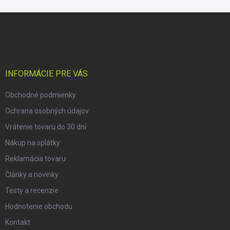
Z
á
p
ä
t
i
INFORMÁCIE PRE VÁS
e
Obchodné podmienky
Ochrana osobných údajov
Vrátenie tovaru do 30 dní
Nákup na splátky
Reklamácia tovaru
Články a novinky
Testy a recenzie
Hodnotenie obchodu
Kontakt