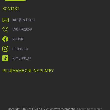
KONTAKT
info
@
m-link.sk
0907762069
M-LINK
m_link_sk
@m_link_sk
PRIJÍMAME ONLINE PLATBY
Copyright 2026
M-LINK.sk
. Všetky práva vyhradené.
Upraviť nastavenie