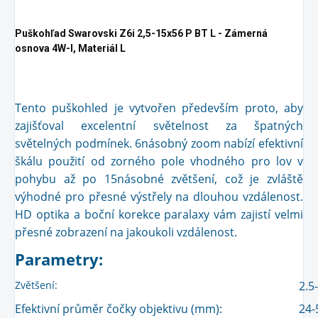
Puškohľad Swarovski Z6i 2,5-15x56 P BT L - Zámerná
osnova 4W-I, Materiál L
Tento puškohled je vytvořen především proto, aby
zajišťoval excelentní světelnost za špatných
světelných podmínek. 6násobný zoom nabízí efektivní
škálu použití od zorného pole vhodného pro lov v
pohybu až po 15násobné zvětšení, což je zvláště
výhodné pro přesné výstřely na dlouhou vzdálenost.
HD optika a boční korekce paralaxy vám zajistí velmi
přesné zobrazení na jakoukoli vzdálenost.
Parametry:
Zvětšení:
2.5
Efektivní průměr čočky objektivu (mm):
24-