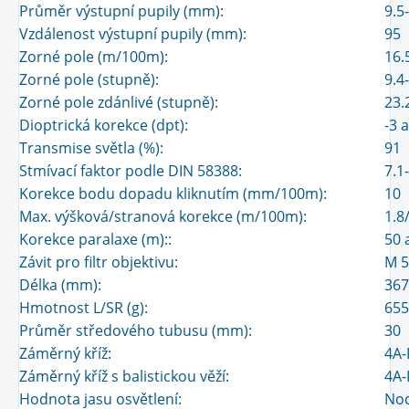
Průměr výstupní pupily (mm):
9.5
Vzdálenost výstupní pupily (mm):
95
Zorné pole (m/100m):
16.
Zorné pole (stupně):
9.4
Zorné pole zdánlivé (stupně):
23.
Dioptrická korekce (dpt):
-3 
Transmise světla (%):
91
Stmívací faktor podle DIN 58388:
7.1
Korekce bodu dopadu kliknutím (mm/100m):
10
Max. výšková/stranová korekce (m/100m):
1.8
Korekce paralaxe (m)::
50 
Závit pro filtr objektivu:
M 5
Délka (mm):
367
Hmotnost L/SR (g):
655
Průměr středového tubusu (mm):
30
Záměrný kříž:
4A-
Záměrný kříž s balistickou věží:
4A-
Hodnota jasu osvětlení:
Noc