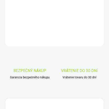
cena:
−
+
Pridať do košíka
DETAILNÉ INFORMÁCIE
OPÝTAŤ SA
STRÁŽIŤ
Uložiť
BEZPEČNÝ NÁKUP
VRÁTENIE DO 30 DNÍ
Garancia bezpečného nákupu
Vrátenie tovaru do 30 dní