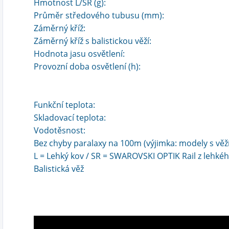
Hmotnost L/SR (g):
Průměr středového tubusu (mm):
Záměrný kříž:
Záměrný kříž s balistickou věží:
Hodnota jasu osvětlení:
Provozní doba osvětlení (h):
Funkční teplota:
Skladovací teplota:
Vodotěsnost:
Bez chyby paralaxy na 100m (výjimka: modely s věží
L = Lehký kov / SR = SWAROVSKI OPTIK Rail z lehkého
Balistická věž