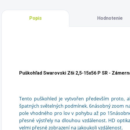
Popis
Hodnotenie
Puškohľad Swarovski Z6i 2,5-15x56 P SR - Zámerná
Tento puškohled je vytvořen především proto, aby
špatných světelných podmínek. 6násobný zoom nabí
pole vhodného pro lov v pohybu až po 15násobné 
přesné výstřely na dlouhou vzdálenost. HD optika
velmi přesné zobrazení na jakoukoli vzdálenost.