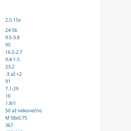
2.5-15x
24-56
9.5-3.8
95
16.5-2.7
9.4-1.5
23.2
-3 až +2
91
7.1-29
10
1.8/1
50 až nekonečno
M 58x0.75
367