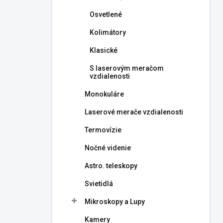
l
Osvetlené
Kolimátory
Klasické
S laserovým meračom
vzdialenosti
Monokuláre
Laserové merače vzdialenosti
Termovízie
Nočné videnie
Astro. teleskopy
Svietidlá
Mikroskopy a Lupy
Kamery