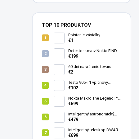
TOP 10 PRODUKTOV
Poistenie zásielky
€1
Detektor kovov Nokta FINDX
Pro
€199
60 dní na vrátenie tovaru
€2
Testo 905-T1 vpichový
teplomer
€102
Nokta Makro The Legend Pro
Pack - model 2024
€699
Inteligentný astronomický
teleskop DwarfLab Dwarf
€479
mini
Inteligentný teleskop DWARF
III + originálny statív DWARF 3
€699