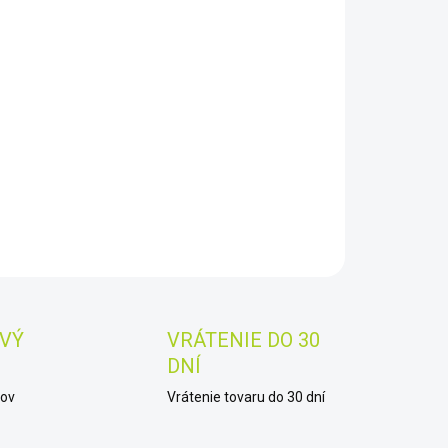
−
+
Pridať do košíka
AILNÉ INFORMÁCIE
OPÝTAŤ SA
STRÁŽIŤ
Uložiť
VÝ
VRÁTENIE DO 30
DNÍ
kov
Vrátenie tovaru do 30 dní