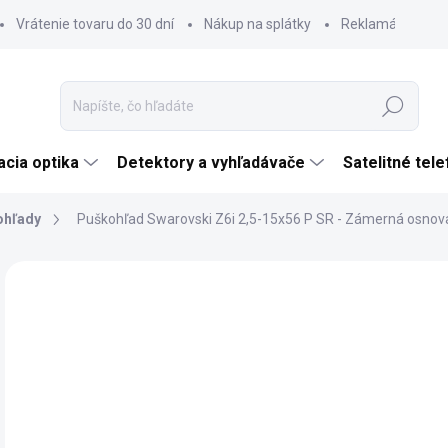
Vrátenie tovaru do 30 dní
Nákup na splátky
Reklamácia tova
Hľadať
cia optika
Detektory a vyhľadávače
Satelitné tel
ohľady
Puškohľad Swarovski Z6i 2,5-15x56 P SR - Zámerná osnova
Neohodnotené
Podrobnosti hodnotenia
ZNAČKA:
SWARO
€2
€2 
Jedn
DO 
cena