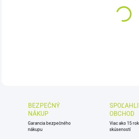
DET
BEZPEČNÝ
SPOĽAHLI
NÁKUP
OBCHOD
Garancia bezpečného
Viac ako 15 ro
nákupu
skúseností