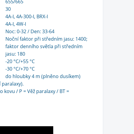
655/665
30
4A-I, 4A-300-I, BRX-I
4A-I, 4W-I
Noc: 0-32 / Den: 33-64
Noční faktor při středním jasu: 1400;
faktor denního světla při středním
jasu: 180
-20 °C/+55 °C
-30 °C/+70 °C
do hloubky 4 m (plněno dusíkem)
 paralaxy).
 kovu / P = Věž paralaxy / BT =