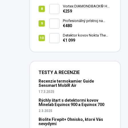
Vortex DIAMONDBACK® HD
8X42
€259
Profesionálný prístroj na
vedenie vŕtania Laserliner
€480
CenterScanner Compact
Detektor kovov Nokta The
Legend 2
€1 099
TESTY A RECENZIE
Recenzie termokamier Guide
Sensmart MobIR Air
17.3.2025
Rýchly štart s detektormi kovov
Minelab Equinox 900 a Equinox 700
2.3.2025
Biolite Firepit+ Ohnisko, ktoré Vás
nevydymí