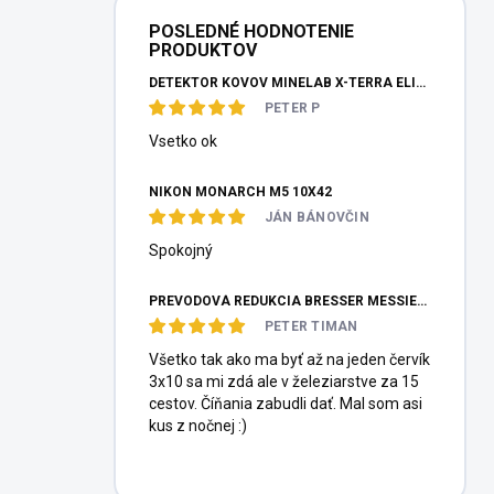
POSLEDNÉ HODNOTENIE
PRODUKTOV
DETEKTOR KOVOV MINELAB X-TERRA ELITE PINPOITER SET
PETER P
Vsetko ok
NIKON MONARCH M5 10X42
JÁN BÁNOVČIN
Spokojný
PREVODOVÁ REDUKCIA BRESSER MESSIER HEXAFOC 1:10
PETER TIMAN
Všetko tak ako ma byť až na jeden červík
3x10 sa mi zdá ale v železiarstve za 15
cestov. Číňania zabudli dať. Mal som asi
kus z nočnej :)