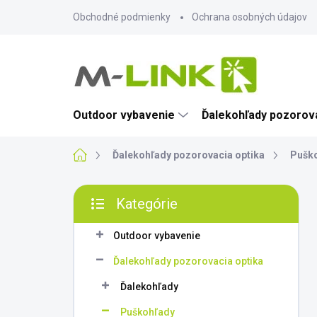
Prejsť
Obchodné podmienky
Ochrana osobných údajov
na
obsah
Outdoor vybavenie
Ďalekohľady pozorova
Domov
Ďalekohľady pozorovacia optika
Pušk
B
Kategórie
o
Preskočiť
č
kategórie
n
Outdoor vybavenie
ý
Ďalekohľady pozorovacia optika
p
a
Ďalekohľady
n
Puškohľady
e