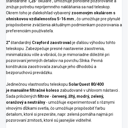
štandardné
1,25"
okuláre , umožňuje pohodlné pozorovanie a
znižuje potrebu nepríjemného nakláňania sa nad teleskop.
Okrem toho je ďalekohľad vybavený
zoomovým okulárom s
ohniskovou vzdialenosťou 5-16 mm
, čo umožňuje pre plynulé
prispôsobenie zväčšenia aktuálnym podmienkam pozorovania a
preferenciám používateľa.
2"
štandardný
Crayford zaostrovač
je ďalšou výhodou tohto
teleskopu. Zabezpečuje presné nastavenie zaostrenia,
minimalizáciu vôle a vibrácií, čo je mimoriadne dôležité pri
pozorovaní jemných detailov na povrchu Slnka. Pevná
konštrukcia zaostrovača zaručuje jeho dlhodobú a
bezporuchovú prevádzku.
Jedinečnou vlastnosťou teleskopu
SolarQuest 80/400
je
manuálne filtračné koleso
zabudované v uhlovom nástavci
.
Sada priložených
filtrov
-
červený, žltý, modrý, zelený,
oranžový a neutrálny
- umožňuje experimentovať s rôznymi
vlnovými dĺžkami svetla, čo umožňuje prispôsobiť farbu
detailom, ktoré si prezeráte, napr. zelená pomáha najmä pri
pozorovaní zrnitosti, ktoré sú jasnejšie viditeľné.