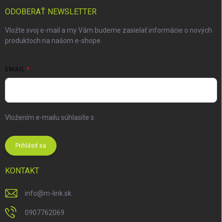
ODOBERAŤ NEWSLETTER
Vložte svoj e-mail a my Vám budeme zasielať informácie o nových
produktoch na našom e-shope.
EMAIL
Vložením e-mailu súhlasíte s
podmienkami ochrany osobných
údajov
Prihlásiť sa
KONTAKT
info
@
m-link.sk
0907762069