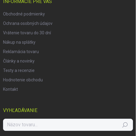
i
INFORMÁCIE PRE VÁS
e
Obchodné podmienky
Ochrana osobných údajov
Vrátenie tovaru do 30 dní
Nákup na splátky
Reklamácia tovaru
Články a novinky
Testy a recenzie
Hodnotenie obchodu
Kontakt
VYHĽADÁVANIE
Hľadať