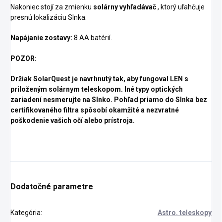
Nakoniec stojí za zmienku
solárny vyhľadávač
, ktorý uľahčuje
presnú lokalizáciu Slnka.
Napájanie zostavy:
8 AA batérií.
POZOR:
Držiak SolarQuest je navrhnutý tak, aby fungoval LEN s
priloženým solárnym teleskopom. Iné typy optických
zariadení nesmerujte na Slnko. Pohľad priamo do Slnka bez
certifikovaného filtra spôsobí okamžité a nezvratné
poškodenie vašich očí alebo prístroja.
Dodatočné parametre
Kategória
:
Astro. teleskopy