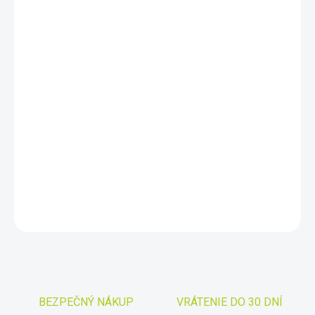
cena:
MÔŽEME
DORUČIŤ DO:
11.8.2026
−
+
Pridať do košíka
SolarQuest 80 je navrhnutý špeciálne na pozorovanie Slnka.
Achromatický objektív 80/400mm je známy z podobného
ďalekohľadu SW 80/400mm v Čechách prezývaného "malokuk".
DETAILNÉ INFORMÁCIE
OPÝTAŤ SA
STRÁŽIŤ
Uložiť
BEZPEČNÝ NÁKUP
VRÁTENIE DO 30 DNÍ