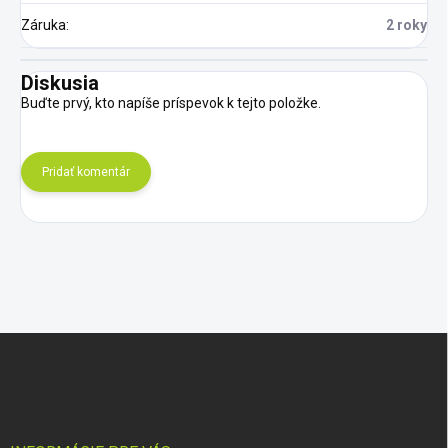
Záruka
:
2 roky
Diskusia
Buďte prvý, kto napíše príspevok k tejto položke.
Pridať komentár
Z
á
p
ä
t