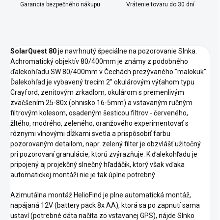
Garancia bezpečného nákupu
Vrátenie tovaru do 30 dní
SolarQuest 80
je navrhnutý špeciálne na pozorovanie Slnka.
Achromatický objektív 80/400mm je známy z podobného
ďalekohľadu SW 80/400mm v Čechách prezývaného "malokuk".
Ďalekohľad je vybavený trecím 2” okulárovým výťahom typu
Crayford, zenitovým zrkadlom, okulárom s premenlivým
zväčšením 25-80x (ohnisko 16-5mm) a vstavaným ručným
filtrovým kolesom, osadeným šesticou filtrov - červeného, ​​
žltého, modrého, zeleného, ​​oranžového experimentovať s
rôznymi vlnovými dĺžkami svetla a prispôsobiť farbu
pozorovaným detailom, napr. zelený filter je obzvlášť užitočný
pri pozorovaní granulácie, ktorú zvýrazňuje. K ďalekohľadu je
pripojený aj projekčný slnečný hľadáčik, ktorý však vďaka
automatickej montáži nie je tak úplne potrebný.
Azimutálna montáž HelioFind je plne automatická montáž,
napájaná 12V (battery pack 8x AA), ktorá sa po zapnutí sama
ustaví (potrebné dáta načíta zo vstavanej GPS), nájde Slnko