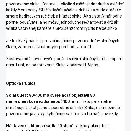
pozorovanie slnka. Zostavu
Heliofind
môže jednoducho ovládať
každý člen rodiny. Stačí stlačiť tlačidlo a držiak sa bude otáčať v
smere hodinových ručičiek a hľadať slnko. Ak sa statív náhodne
pohne, používatelia ho môžu jednoducho reštartovať a držiak
vďaka vstavanej kamere a GPS senzorom rýchlo nájde slnko.
Je to skvelý nástroj pre začínajúcich pozorovateľov slnečných
škvŕn, zatmení a vnútorných prechodov planét.
Zostava môže byť navyše použitá s iným slnečným teleskopom,
napr. Lunt, na pozorovanie Slnka v pásme H-Alpha.
Optická trubica
SolarQuest 80/400
má
svetelnosť objektívu 80
mm
a
ohniskovú vzdialenosť 400 mm
. Tieto parametre
umožňujú získať jasné a podrobné snímky Slnka, čo umožňuje
pozorovanie javov vyskytujúcich sa na povrchu našej hviezdy.
Nástavec s uhlom zrkadla
90 stupňov , ktorý akceptuje