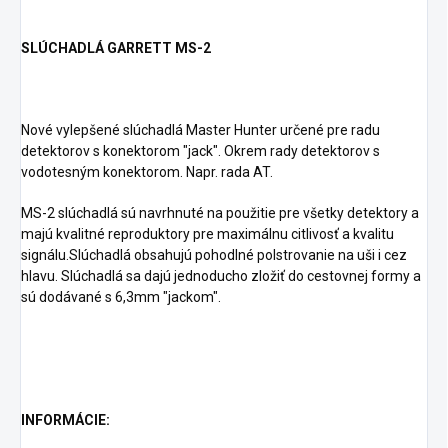
SLÚCHADLÁ GARRETT MS-2
Nové vylepšené slúchadlá Master Hunter určené pre radu
detektorov s konektorom "jack". Okrem rady detektorov s
vodotesným konektorom. Napr. rada AT.
MS-2 slúchadlá sú navrhnuté na použitie pre všetky detektory a
majú kvalitné reproduktory pre maximálnu citlivosť a kvalitu
signálu.Slúchadlá obsahujú pohodlné polstrovanie na uši i cez
hlavu. Slúchadlá sa dajú jednoducho zložiť do cestovnej formy a
sú dodávané s 6,3mm "jackom".
INFORMÁCIE: