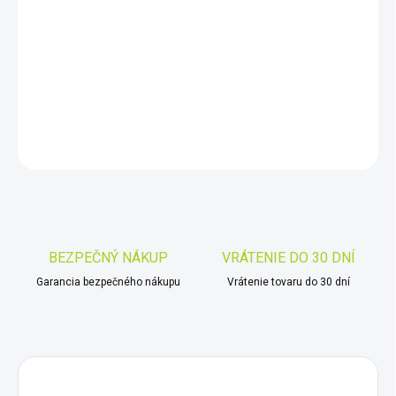
10.8.2026
−
+
Pridať do košíka
DETAILNÉ INFORMÁCIE
OPÝTAŤ SA
STRÁŽIŤ
Uložiť
BEZPEČNÝ NÁKUP
VRÁTENIE DO 30 DNÍ
Garancia bezpečného nákupu
Vrátenie tovaru do 30 dní