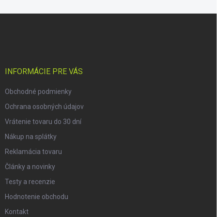
Z
á
p
ä
t
i
INFORMÁCIE PRE VÁS
e
Obchodné podmienky
Ochrana osobných údajov
Vrátenie tovaru do 30 dní
Nákup na splátky
Reklamácia tovaru
Články a novinky
Testy a recenzie
Hodnotenie obchodu
Kontakt