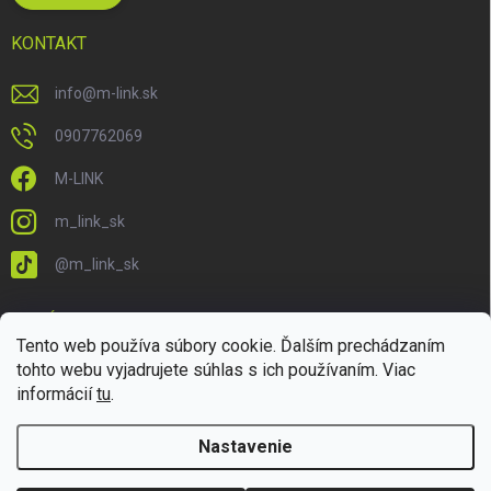
KONTAKT
info
@
m-link.sk
0907762069
M-LINK
m_link_sk
@m_link_sk
PRIJÍMAME ONLINE PLATBY
Tento web používa súbory cookie. Ďalším prechádzaním
tohto webu vyjadrujete súhlas s ich používaním. Viac
informácií
tu
.
Nastavenie