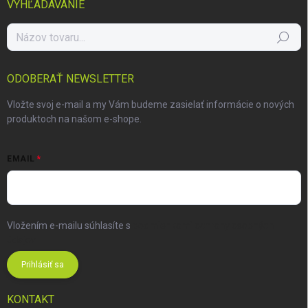
VYHĽADÁVANIE
Hľadať
ODOBERAŤ NEWSLETTER
Vložte svoj e-mail a my Vám budeme zasielať informácie o nových
produktoch na našom e-shope.
EMAIL
Vložením e-mailu súhlasíte s
podmienkami ochrany osobných
údajov
Prihlásiť sa
KONTAKT