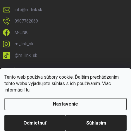
info
@
m-link.sk
0907762069
M-LINK
m_link_sk
@m_link_sk
PRIJÍMAME ONLINE PLATBY
Tento web používa súbory cookie. Ďalším prechádzaním
tohto webu vyjadrujete súhlas s ich používaním. Viac
informácií
tu
.
Nastavenie
Copyright 2026
M-LINK.sk
. Všetky práva vyhradené.
Upraviť nastavenie
cookies
Odmietnuť
Súhlasím
Vytvoril Shoptet