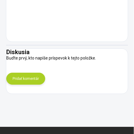
Diskusia
Buďte prvý, kto napíše príspevok k tejto položke.
Pridať komentár
Z