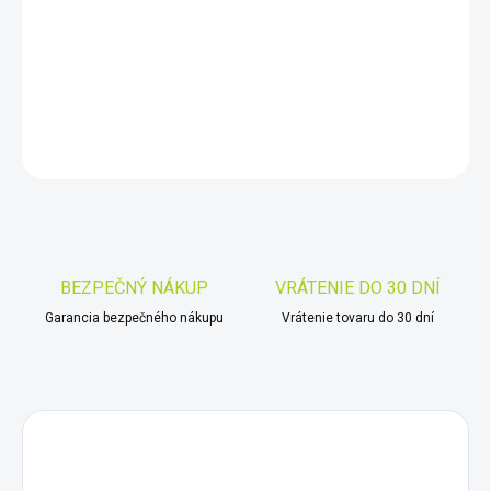
−
+
Pridať do košíka
DETAILNÉ INFORMÁCIE
OPÝTAŤ SA
STRÁŽIŤ
Uložiť
BEZPEČNÝ NÁKUP
VRÁTENIE DO 30 DNÍ
Garancia bezpečného nákupu
Vrátenie tovaru do 30 dní