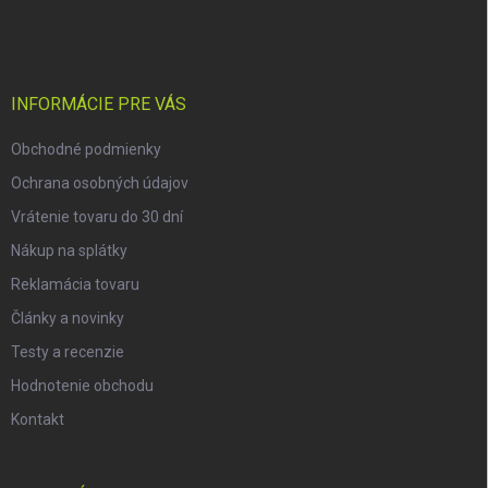
á
p
ä
t
i
INFORMÁCIE PRE VÁS
e
Obchodné podmienky
Ochrana osobných údajov
Vrátenie tovaru do 30 dní
Nákup na splátky
Reklamácia tovaru
Články a novinky
Testy a recenzie
Hodnotenie obchodu
Kontakt