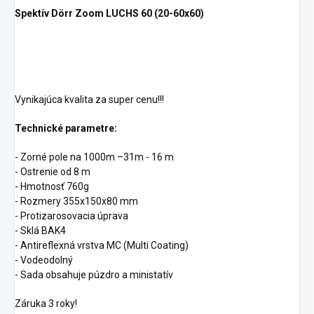
Spektív Dörr Zoom LUCHS 60 (20-60x60)
Vynikajúca kvalita za super cenu!!!
Technické parametre:
- Zorné pole na 1000m –31m - 16 m
- Ostrenie od 8 m
- Hmotnosť 760g
- Rozmery 355x150x80 mm
- Protizarosovacia úprava
- Sklá BAK4
- Antireflexná vrstva MC (Multi Coating)
- Vodeodolný
- Sada obsahuje púzdro a ministatív
Záruka 3 roky!