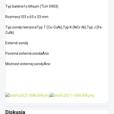
Typ batérie1x lithium (TLH-5903)
Rozmery103 x 63 x 33 mm
Typ sondy/senzoraTyp T (Cu-CuNi),Typ K (NiCr-Ni),Typ J (Fe-
CuNi)
Externé sondy
Povinná externá sondaÁno
Možnost externej sondyÁno
Diskusia