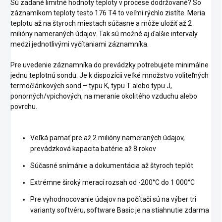
Sú zadané limitné hodnoty teploty v procese dodržované? So
záznamíkom teploty testo 176 T4 to veľmi rýchlo zistíte. Meria
teplotu až na štyroch miestach súčasne a môže uložiť až 2
milióny nameraných údajov. Tak sú možné aj ďalšie intervaly
medzi jednotlivými vyčítaniami záznamníka.
Pre uvedenie záznamníka do prevádzky potrebujete minimálne
jednu teplotnú sondu. Je k dispozícii veľké množstvo voliteľných
termočlánkových sond – typu K, typu T alebo typu J,
ponorných/vpichových, na meranie okolitého vzduchu alebo
povrchu.
Veľká pamäť pre až 2 milióny nameraných údajov,
prevádzková kapacita batérie až 8 rokov
Súčasné snímánie a dokumentácia až štyroch teplôt
Extrémne široký merací rozsah od -200°C do 1 000°C
Pre vyhodnocovanie údajov na počítači sú na výber tri
varianty softvéru, software Basic je na stiahnutie zdarma