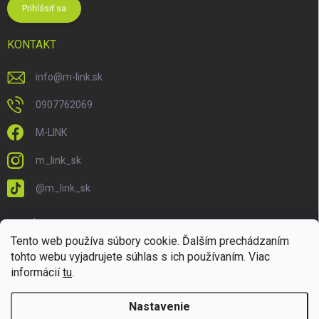
Prihlásiť sa
KONTAKT
info
@
m-link.sk
0907762069
M-LINK
m_link_sk
@m_link_sk
PRIJÍMAME ONLINE PLATBY
Tento web používa súbory cookie. Ďalším prechádzaním
tohto webu vyjadrujete súhlas s ich používaním. Viac
informácií
tu
.
Nastavenie