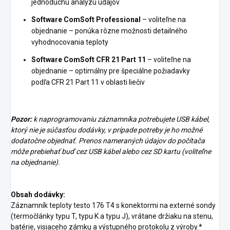
jednoduchú analýzu údajov
Software ComSoft Professional
– voliteľne na
objednanie – ponúka rôzne možnosti detailného
vyhodnocovania teploty
Software ComSoft CFR 21 Part 11
– voliteľne na
objednanie – optimálny pre špeciálne požiadavky
podľa CFR 21 Part 11 v oblasti liečiv
Pozor:
k naprogramovaniu záznamníka potrebujete USB kábel,
ktorý nie je súčasťou dodávky, v prípade potreby je ho možné
dodatočne objednať. Prenos nameraných údajov do počítača
môže prebiehať buď cez USB kábel alebo cez SD kartu (voliteľne
na objednanie).
Obsah dodávky:
Záznamník teploty testo 176 T4 s konektormi na externé sondy
(termočlánky typu T, typu K a typu J), vrátane držiaku na stenu,
batérie, visiaceho zámku a výstupného protokolu z výroby.*