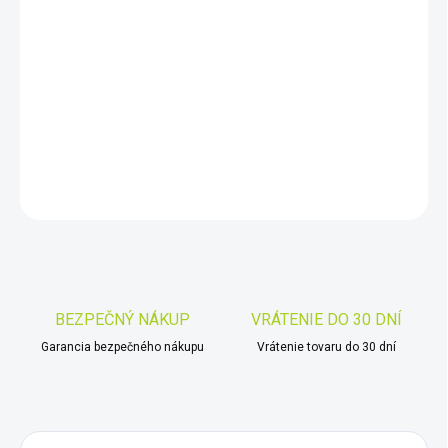
DORUČIŤ DO:
7.8.2026
−
+
Pridať do košíka
DETAILNÉ INFORMÁCIE
OPÝTAŤ SA
STRÁŽIŤ
Uložiť
BEZPEČNÝ NÁKUP
VRÁTENIE DO 30 DNÍ
Garancia bezpečného nákupu
Vrátenie tovaru do 30 dní