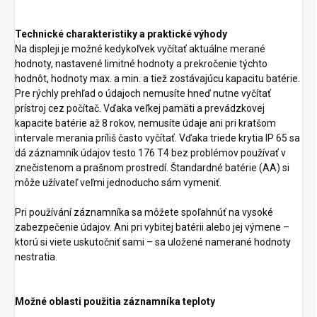
Technické charakteristiky a praktické výhody
Na displeji je možné kedykoľvek vyčítať aktuálne merané
hodnoty, nastavené limitné hodnoty a prekročenie týchto
hodnôt, hodnoty max. a min. a tiež zostávajúcu kapacitu batérie.
Pre rýchly prehľad o údajoch nemusíte hneď nutne vyčítať
prístroj cez počítač. Vďaka veľkej pamäti a prevádzkovej
kapacite batérie až 8 rokov, nemusíte údaje ani pri kratšom
intervale merania príliš často vyčítať. Vďaka triede krytia IP 65 sa
dá záznamník údajov testo 176 T4 bez problémov používať v
znečistenom a prašnom prostredí. Štandardné batérie (AA) si
môže užívateľ veľmi jednoducho sám vymeniť.
Pri používání záznamníka sa môžete spoľahnúť na vysoké
zabezpečenie údajov. Ani pri vybitej batérii alebo jej výmene –
ktorú si viete uskutočniť sami – sa uložené namerané hodnoty
nestratia.
Možné oblasti použitia záznamníka teploty