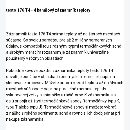
testo 176 T4 - 4 kanálový záznamník teploty
Záznamník testo 176 T4 sníma teploty až na štyroch miestach
súčasne. So svojou pamäťou pre až 2 milióny nameraných
údajov, s kompatibilitou s rôznými typmi termočlánkových sond
a širokým meracím rozsahom je záznamník univerzálne
použiteľný v rôznych oblastiach.
Robustné kovové puzdro záznamníka teploty testo 176 T4
dovoľuje použitie v oblastiach priemyslu a remesiel, napr. na
sledovanie procesov. Môžete pritom merať teplotu až na štyroch
miestach súčasne – napr. na paralelné meranie teploty
vykurovacej vetvy a spiatočky u radiátorov. K záznamníku sa
dajú pripojiť až štyri termočlánkové sondy (termočlánky typu K,
typu T alebo typu J). Termočlánkové sondy si môžete vybrať
z nášho širokého sortimentu sond a rovno si ich doobjednať pri
nákupe záznamníka.