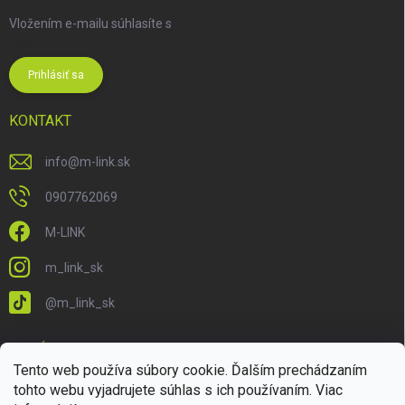
Vložením e-mailu súhlasíte s
podmienkami ochrany osobných
údajov
Prihlásiť sa
KONTAKT
info
@
m-link.sk
0907762069
M-LINK
m_link_sk
@m_link_sk
PRIJÍMAME ONLINE PLATBY
Tento web používa súbory cookie. Ďalším prechádzaním
tohto webu vyjadrujete súhlas s ich používaním. Viac