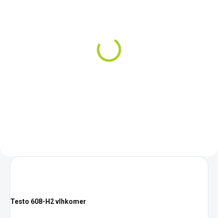
SKLADOM
Kalibračný protokol ISO
pre termokameru v
strede displeja
€179
Do košíka
Testo 608-H2 vlhkomer