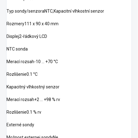
Typ sondy/senzoraNTC,Kapacitní vlhkostní senzor
Rozmery111 x 90 x 40 mm
Displej2-řádkový LCD
NTC sonda
Merací rozsah-10 … +70 °C
Rozlíšenie0.1 °C
Kapacitný vlhkostný senzor
Merací rozsah+2 … +98 % rv
Rozlíšenie0.1 % rv
Externé sondy
Možnost externej sondyNe