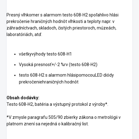
Presný vlhkomer s alarmom testo 608-H2 spoľahlivo hlási
prekročenie hraničných hodnôt vlhkosti a teploty napr. v
záhradníctvach, skladoch, čistých priestoroch, múzeách,
laboratóriách, atď.
všetkyvýhody testo 608-H1
Vysoká presnosť+/-2 %rv (testo 608-H2)
testo 608-H2 s alarmom hlásipomocouLED diódy
prekročeniehraničných hodnôt
Obsah dodávky:
Testo 608-H2, batéria a výstupný protokol z výroby*.
*V zmysle paragrafu 505/90 zbierky zákona o metrológii v
platnom znení sa nejedná o kalibračný list.