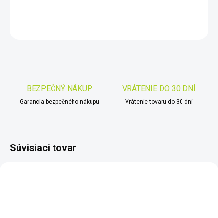
DETAILNÉ INFORMÁCIE
OPÝTAŤ SA
STRÁŽIŤ
Uložiť
BEZPEČNÝ NÁKUP
VRÁTENIE DO 30 DNÍ
Garancia bezpečného nákupu
Vrátenie tovaru do 30 dní
Súvisiaci tovar