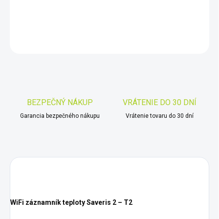
DETAILNÉ INFORMÁCIE
OPÝTAŤ SA
STRÁŽIŤ
Uložiť
BEZPEČNÝ NÁKUP
VRÁTENIE DO 30 DNÍ
Garancia bezpečného nákupu
Vrátenie tovaru do 30 dní
WiFi záznamník teploty Saveris 2 – T2