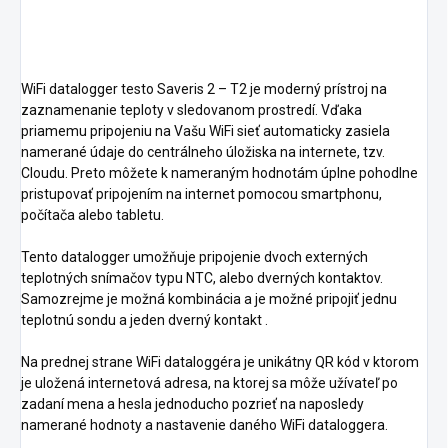
WiFi datalogger testo Saveris 2 – T2 je moderný prístroj na
zaznamenanie teploty v sledovanom prostredí. Vďaka
priamemu pripojeniu na Vašu WiFi sieť automaticky zasiela
namerané údaje do centrálneho úložiska na internete, tzv.
Cloudu. Preto môžete k nameraným hodnotám úplne pohodlne
pristupovať pripojením na internet pomocou smartphonu,
počítača alebo tabletu.
Tento datalogger umožňuje pripojenie dvoch externých
teplotných snímačov typu NTC, alebo dverných kontaktov.
Samozrejme je možná kombinácia a je možné pripojiť jednu
teplotnú sondu a jeden dverný kontakt .
​Na prednej strane WiFi dataloggéra je unikátny QR kód v ktorom
je uložená internetová adresa, na ktorej sa môže užívateľ po
zadaní mena a hesla jednoducho pozrieť na naposledy
namerané hodnoty a nastavenie daného WiFi dataloggera.