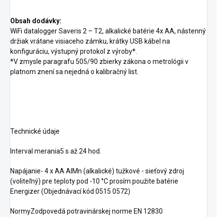
Obsah dodávky:
WiFi datalogger Saveris 2 – T2, alkalické batérie 4x AA, nástenný
držiak vrátane visiaceho zámku, krátky USB kábel na
konfiguráciu, výstupný protokol z výroby*.
*V zmysle paragrafu 505/90 zbierky zákona o metrológii v
platnom znení sa nejedná o kalibračný list.
Technické údaje
Interval merania5 s až 24 hod.
Napájanie- 4 x AA AlMn (alkalické) tužkové - sieťový zdroj
(voliteľný) pre teploty pod -10 °C prosím použite batérie
Energizer (Objednávací kód 0515 0572)
NormyZodpovedá potravinárskej norme EN 12830