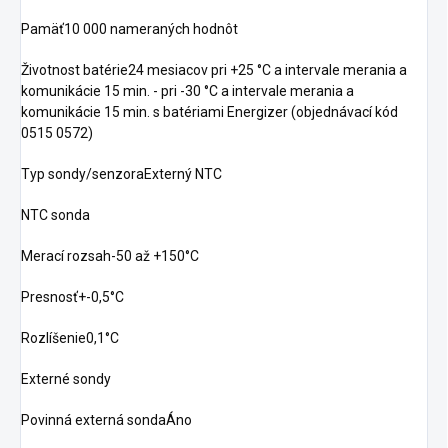
Pamäť10 000 nameraných hodnôt
Životnost batérie24 mesiacov pri +25 °C a intervale merania a
komunikácie 15 min. - pri -30 °C a intervale merania a
komunikácie 15 min. s batériami Energizer (objednávací kód
0515 0572)
Typ sondy/senzoraExterný NTC
NTC sonda
Merací rozsah-50 až +150°C
Presnosť+-0,5°C
Rozlíšenie0,1°C
Externé sondy
Povinná externá sondaÁno