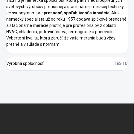
TESTO
je nemecká spoločnosť, ktorá patrí medzi popredných
svetových výrobcov prenosnej a stacionárnej meracej techniky.
Je synonymom pre
presnosť, spoľahlivosť a inovácie
. Ako
nemecký špecialista už od roku 1957 dodáva špičkové prenosné
a stacionárne meracie prístroje pre profesionálov z oblasti
HVAC, chladenia, potravinárstva, termografie a priemyslu.
Vyberte si kvalitu, ktorá zaručí, že vaše merania budú vždy
presné a v súlade s normami.
Výrobná spoločnosť
:
TESTO
Z
á
p
ä
t