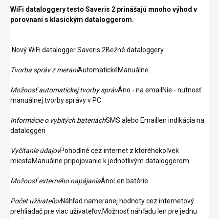
WiFi dataloggery testo Saveris 2 prinášajú mnoho výhod v
porovnaní s klasickým dataloggerom.
Nový WiFi datalogger Saveris 2Bežné dataloggery
Tvorba správ z meraní
AutomatickéManuálne
Možnosť automatickej tvorby správ
Áno - na emailNie - nutnosť
manuálnej tvorby správy v PC
Informácie o vybitých bateriách
SMS alebo Emaillen indikácia na
dataloggéri
Vyčítanie údajov
Pohodlné cez internet z ktoréhokoľvek
miestaManuálne pripojovanie k jednotlivým dataloggerom
Možnosť externého napájania
ÁnoLen batérie
Počet užívateľov
Náhľad nameranej hodnoty cez internetový
prehliadač pre viac užívateľov.Možnosť náhľadu len pre jednu