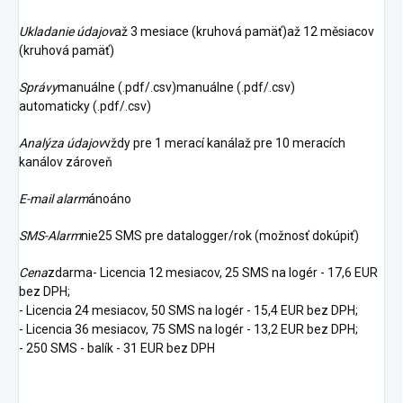
Ukladanie údajov
až 3 mesiace (kruhová pamäť)až 12 měsiacov
(kruhová pamäť)
Správy
manuálne (.pdf/.csv)manuálne (.pdf/.csv)
automaticky (.pdf/.csv)
Analýza údajov
vždy pre 1 merací kanálaž pre 10 meracích
kanálov zároveň
E-mail alarm
ánoáno
SMS-Alarm
nie25 SMS pre datalogger/rok (možnosť dokúpiť)
Cena
zdarma- Licencia 12 mesiacov, 25 SMS na logér - 17,6 EUR
bez DPH;
- Licencia 24 mesiacov, 50 SMS na logér - 15,4 EUR bez DPH;
- Licencia 36 mesiacov, 75 SMS na logér - 13,2 EUR bez DPH;
- 250 SMS - balík - 31 EUR bez DPH