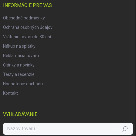
i
INFORMÁCIE PRE VÁS
e
Obchodné podmienky
Ochrana osobných údajov
Vrátenie tovaru do 30 dní
Nákup na splátky
Reklamácia tovaru
Články a novinky
Testy a recenzie
Hodnotenie obchodu
Kontakt
VYHĽADÁVANIE
Hľadať