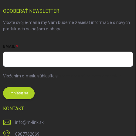
ODOBERAŤ NEWSLETTER
Vložte svoj e-mail a my Vám budeme zasielať informácie o nových
produktoch na našom e-shope.
EMAIL
Vložením e-mailu súhlasíte s
podmienkami ochrany osobných
údajov
Prihlásiť sa
KONTAKT
info
@
m-link.sk
0907762069