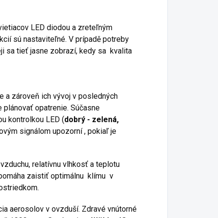
vietiacov LED diodou a zreteľným
ií sú nastaviteľné. V prípadě potreby
i sa tieť jasne zobrazí, kedy sa kvalita
e a zároveň ich vývoj v posledných
 plánovať opatrenie. Súčasne
ou kontrolkou LED (
dobrý - zelená,
ovým signálom upozorní , pokiaľ je
vzduchu, relatívnu vlhkosť a teplotu
pomáha zaistiť optimálnu klímu v
rostriedkom.
cia aerosolov v ovzduší. Zdravé vnútorné