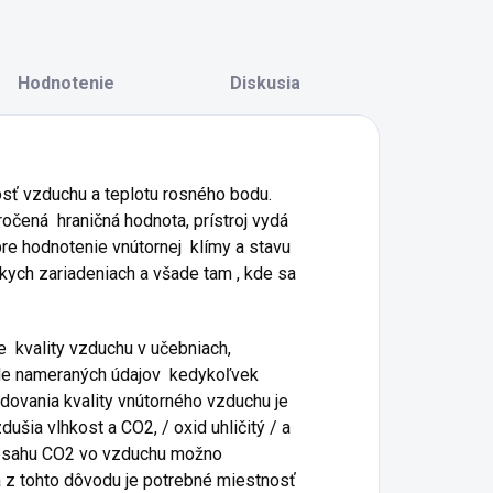
Hodnotenie
Diskusia
kosť vzduchu a teplotu rosného bodu.
ročená hraničná hodnota, prístroj vydá
re hodnotenie vnútornej klímy a stavu
ckych zariadeniach a všade tam , kde sa
e kvality vzduchu v učebniach,
ade nameraných údajov kedykoľvek
edovania kvality vnútorného vzduchu je
zdušia vlhkost a CO
2
, / oxid uhličitý / a
obsahu CO
2
vo vzduchu možno
 a z tohto dôvodu je potrebné miestnosť