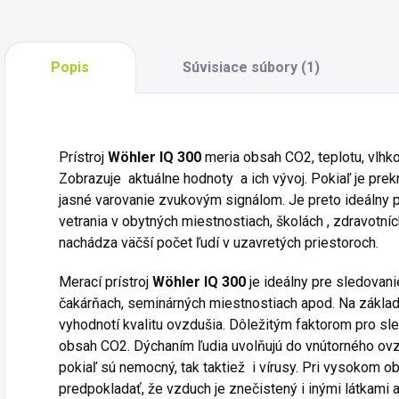
Popis
Súvisiace súbory (1)
Prístroj
Wöhler IQ 300
meria obsah CO
2
, teplotu, vlh
Zobrazuje aktuálne hodnoty a ich vývoj. Pokiaľ je prek
jasné varovanie zvukovým signálom. Je preto ideálny p
vetrania v obytných miestnostiach, školách , zdravotní
nachádza väčší počet ľudí v uzavretých priestoroch.
Merací prístroj
Wöhler IQ 300
je ideálny pre sledovani
čakárňach, seminárných miestnostiach apod. Na zákl
vyhodnotí kvalitu ovzdušia. Dôležitým faktorom pro sl
obsah CO
2.
Dýchaním ľudia uvolňujú do vnútorného ov
pokiaľ sú nemocný, tak taktiež i vírusy. Pri vysokom 
predpokladať, že vzduch je znečistený i inými látkami