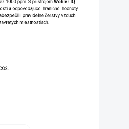
než 1000 ppm. S prístrojom
Wöhler IQ
osti a odpovedajúce hraničné hodnoty.
abezpečili pravidelne čerstvý vzduch.
zavretých miestnostiach.
 CO
2
,