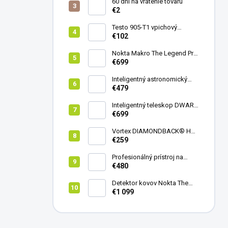
60 dní na vrátenie tovaru
€2
Testo 905-T1 vpichový
teplomer
€102
Nokta Makro The Legend Pro
Pack - model 2024
€699
Inteligentný astronomický
teleskop DwarfLab Dwarf
€479
mini
Inteligentný teleskop DWARF
III + originálny statív DWARF 3
€699
Vortex DIAMONDBACK® HD
8X42
€259
Profesionálný prístroj na
vedenie vŕtania Laserliner
€480
CenterScanner Compact
Detektor kovov Nokta The
Legend 2
€1 099