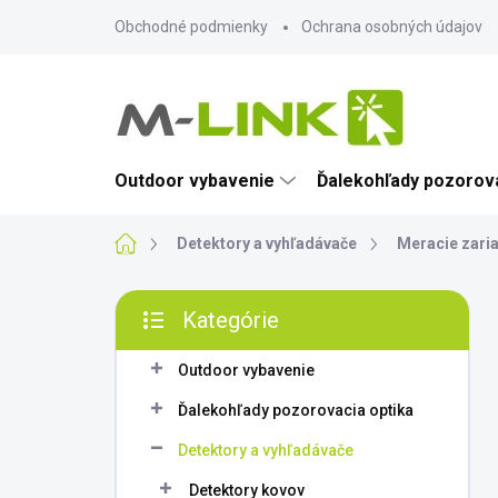
Prejsť
Obchodné podmienky
Ochrana osobných údajov
na
obsah
Outdoor vybavenie
Ďalekohľady pozorova
Domov
Detektory a vyhľadávače
Meracie zari
B
Kategórie
o
Preskočiť
č
kategórie
n
Outdoor vybavenie
ý
Ďalekohľady pozorovacia optika
p
a
Detektory a vyhľadávače
n
Detektory kovov
e