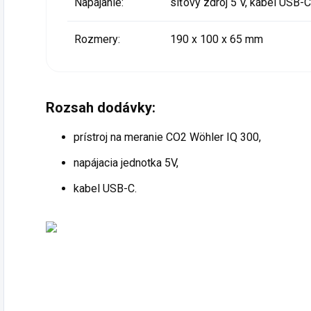
Napájanie:
síťový zdroj 5 V, kábel USB-C
Rozmery:
190 x 100 x 65 mm
Rozsah dodávky:
prístroj na meranie CO
2
Wöhler IQ 300,
napájacia jednotka 5V,
kabel USB-C.