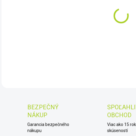
10.
Mera
vzdu
apod
DET
BEZPEČNÝ
SPOĽAHLI
NÁKUP
OBCHOD
Garancia bezpečného
Viac ako 15 ro
nákupu
skúseností