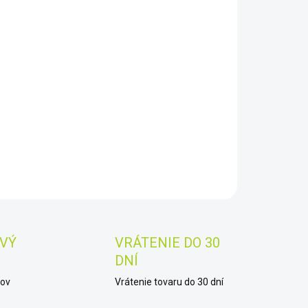
8.2026
−
+
Pridať do košíka
cí prístroj
Wöhler IQ 300
je ideálny pre sledovanie kvality
chu v učebniach, čakárňach, seminárných miestnostiach
.
AILNÉ INFORMÁCIE
OPÝTAŤ SA
STRÁŽIŤ
Uložiť
VÝ
VRÁTENIE DO 30
DNÍ
kov
Vrátenie tovaru do 30 dní