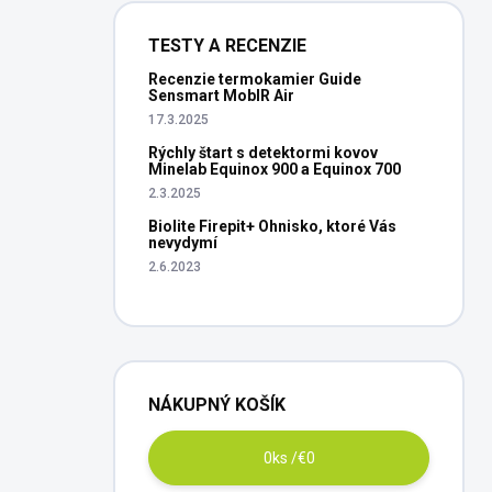
TESTY A RECENZIE
Recenzie termokamier Guide
Sensmart MobIR Air
17.3.2025
Rýchly štart s detektormi kovov
Minelab Equinox 900 a Equinox 700
2.3.2025
Biolite Firepit+ Ohnisko, ktoré Vás
nevydymí
2.6.2023
NÁKUPNÝ KOŠÍK
0
ks /
€0