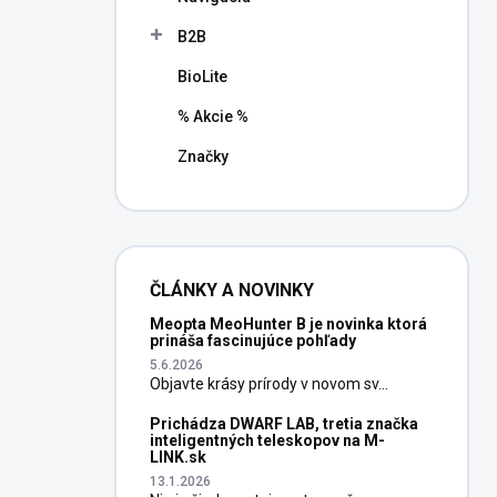
B2B
BioLite
% Akcie %
Značky
ČLÁNKY A NOVINKY
Meopta MeoHunter B je novinka ktorá
prináša fascinujúce pohľady
5.6.2026
Objavte krásy prírody v novom sv...
Prichádza DWARF LAB, tretia značka
inteligentných teleskopov na M-
LINK.sk
13.1.2026