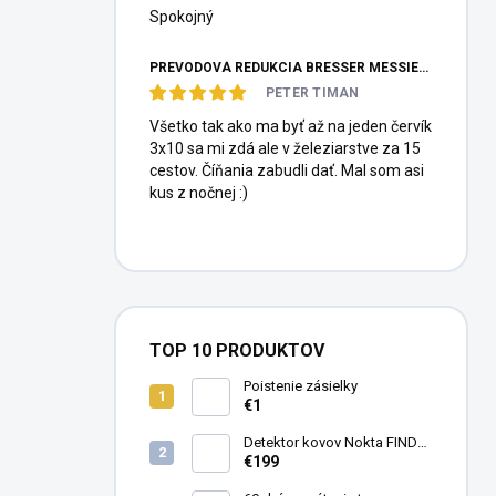
Spokojný
PREVODOVÁ REDUKCIA BRESSER MESSIER HEXAFOC 1:10
PETER TIMAN
Všetko tak ako ma byť až na jeden červík
3x10 sa mi zdá ale v železiarstve za 15
cestov. Číňania zabudli dať. Mal som asi
kus z nočnej :)
TOP 10 PRODUKTOV
Poistenie zásielky
€1
Detektor kovov Nokta FINDX
Pro
€199