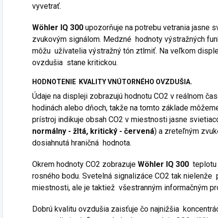
vyvetrať.
Wöhler IQ 300
upozorňuje na potrebu vetrania jasne s
zvukovým signálom. Medzné hodnoty výstražných funkc
môžu užívatelia výstražný tón ztlmiť. Na veľkom displej
ovzdušia stane kritickou.
HODNOTENIE KVALITY VNÚTORNÉHO OVZDUŠIA.
Údaje na displeji zobrazujú hodnotu CO
2
v reálnom čas
hodinách alebo dňoch, takže na tomto základe môžeme
prístroj indikuje obsah CO
2
v miestnosti jasne svietiac
normálny -
žltá, kritický - červená
) a zreteľným zvuk
dosiahnutá hraničná hodnota.
Okrem hodnoty CO
2
zobrazuje
Wöhler IQ 300
teplotu 
rosného bodu. Svetelná signalizáce CO
2
tak nielenže 
miestnosti, ale je taktiež všestranným informačným p
Dobrú kvalitu ovzdušia zaisťuje čo najnižšia koncentrá