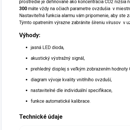
prostredie je definované ako koncentrácia CO
2
nižšia 
300
máte vždy na očiach parametre ovzdušia v miestn
Nastaviteľná funkcia alarmu vám pripomenie, aby ste z
Týmto opatrením výrazne zabránite šíreniu vírusov v u
Výhody:
jasná LED dioda,
akustický výstražný signál,
prehledný displej s veľkým zobrazením hodnoty
diagram vývoje kvality vnitřního ovzduší,
nastavitelné dle individuální specifikace,
funkce automatické kalibrace.
Technické údaje