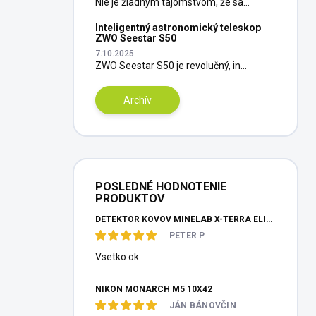
Nie je žiadnym tajomstvom, že sa...
Inteligentný astronomický teleskop
ZWO Seestar S50
7.10.2025
ZWO Seestar S50 je revolučný, in...
Archív
POSLEDNÉ HODNOTENIE
PRODUKTOV
DETEKTOR KOVOV MINELAB X-TERRA ELITE PINPOITER SET
PETER P
Vsetko ok
NIKON MONARCH M5 10X42
JÁN BÁNOVČIN