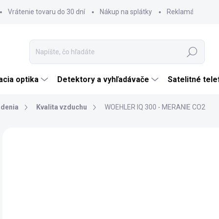
Vrátenie tovaru do 30 dní
Nákup na splátky
Reklamácia tova
Hľadať
cia optika
Detektory a vyhľadávače
Satelitné tel
adenia
Kvalita vzduchu
WOEHLER IQ 300 - MERANIE CO2
Neohodnotené
Podrobnosti hodnotenia
ZNAČKA:
WÖHLE
€
ZADARMO
€22
Jedn
SK
cena
MÔŽ
DO: