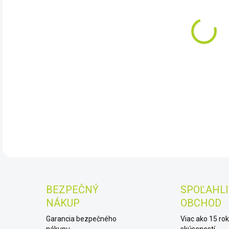
DO:
10.
Prís
uhli
DET
BEZPEČNÝ
SPOĽAHLI
NÁKUP
OBCHOD
Garancia bezpečného
Viac ako 15 ro