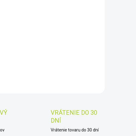
8.2026
−
+
Pridať do košíka
troj Wöhler CDL
210 slúži pre zber údajov oxidu
čitého CO
, teploty a vlhkosti vzduchu
2
AILNÉ INFORMÁCIE
OPÝTAŤ SA
STRÁŽIŤ
Uložiť
VÝ
VRÁTENIE DO 30
DNÍ
kov
Vrátenie tovaru do 30 dní