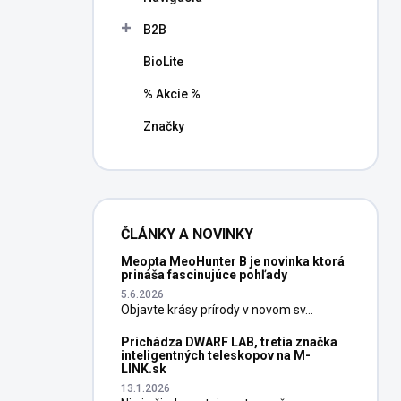
B2B
BioLite
% Akcie %
Značky
ČLÁNKY A NOVINKY
Meopta MeoHunter B je novinka ktorá
prináša fascinujúce pohľady
5.6.2026
Objavte krásy prírody v novom sv...
Prichádza DWARF LAB, tretia značka
inteligentných teleskopov na M-
LINK.sk
13.1.2026