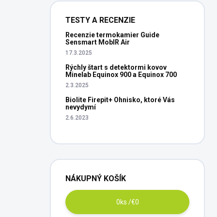
TESTY A RECENZIE
Recenzie termokamier Guide
Sensmart MobIR Air
17.3.2025
Rýchly štart s detektormi kovov
Minelab Equinox 900 a Equinox 700
2.3.2025
Biolite Firepit+ Ohnisko, ktoré Vás
nevydymí
2.6.2023
NÁKUPNÝ KOŠÍK
0
ks /
€0