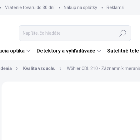
Vrátenie tovaru do 30 dní
Nákup na splátky
Reklamácia tova
Hľadať
cia optika
Detektory a vyhľadávače
Satelitné tel
adenia
Kvalita vzduchu
Wöhler CDL 210 - Záznamník merania 
Neohodnotené
Podrobnosti hodnotenia
ZNAČKA:
WÖHLE
TIP
€
ZADARMO
€22
Jedn
SK
cena
MÔŽ