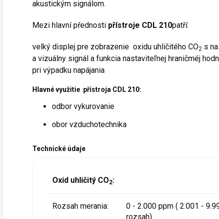
akustickým signálom.
Mezi hlavní přednosti
přístroje CDL 210
patří:
velký displej pre zobrazenie oxidu uhličitého CO
s na
2
a vizuálny signál a funkcia nastaviteľnej hraničméj hod
pri výpadku napájania
Hlavné využitie přístroja CDL 210:
odbor vykurovanie
obor vzduchotechnika
Technické údaje
Oxid uhličitý CO
:
2
Rozsah merania:
0 - 2.000 ppm ( 2.001 - 9
rozsah)