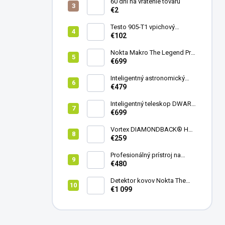
60 dní na vrátenie tovaru
€2
Testo 905-T1 vpichový
teplomer
€102
Nokta Makro The Legend Pro
Pack - model 2024
€699
Inteligentný astronomický
teleskop DwarfLab Dwarf
€479
mini
Inteligentný teleskop DWARF
III + originálny statív DWARF 3
€699
Vortex DIAMONDBACK® HD
8X42
€259
Profesionálný prístroj na
vedenie vŕtania Laserliner
€480
CenterScanner Compact
Detektor kovov Nokta The
Legend 2
€1 099