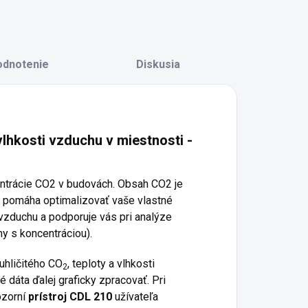
odnotenie
Diskusia
 vlhkosti vzduchu v miestnosti -
entrácie CO2 v budovách. Obsah CO2 je
a pomáha optimalizovať vaše vlastné
ť vzduchu a podporuje vás pri analýze
y s koncentráciou).
uhličitého CO
, teploty a vlhkosti
2
dáta ďalej graficky zpracovať. Pri
zorní
prístroj CDL 210
užívateľa