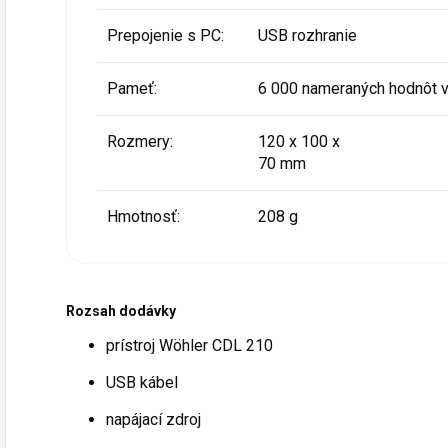
Prepojenie s PC:
USB rozhranie
Pameť:
6 000 nameraných hodnôt 
Rozmery:
120 x 100 x
70 mm
Hmotnosť:
208 g
Rozsah dodávky
prístroj Wöhler CDL 210
USB kábel
napájací zdroj