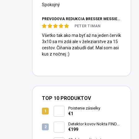
Spokojný
PREVODOVÁ REDUKCIA BRESSER MESSIER HEXAFOC 1:10
PETER TIMAN
Všetko tak ako ma byť až na jeden červík
3x10 sa mi zdá ale v železiarstve za 15
cestov. Číňania zabudli dať. Mal som asi
kus z nočnej :)
TOP 10 PRODUKTOV
Poistenie zásielky
€1
Detektor kovov Nokta FINDX
Pro
€199