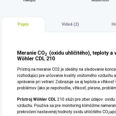
nákupu
skúseností
Popis
Videá (2)
H
Meranie CO
(oxidu uhličitého), teploty a
2
Wöhler CDL 210
Prístroj na
meranie CO2
je ideálny na sledovanie konc
rozhodujúci pre určovanie kvality vnútorného vzduchu 
správanie pri vetraní. Zobrazuje sa aj teplota a vlhkos
problémov (ako je nepohodlie, vlhkosť, plesne, problém
Prístroj Wöhler CDL
210 slúži pre zber údajov oxidu 
vzduchu. Používa sa pre monitoring klimôžme namerané 
prekročení nastavenéj hodnoty oxidu uhličitého CO
upo
2