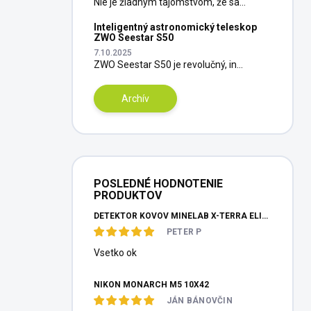
Nie je žiadnym tajomstvom, že sa...
Inteligentný astronomický teleskop
ZWO Seestar S50
7.10.2025
ZWO Seestar S50 je revolučný, in...
Archív
POSLEDNÉ HODNOTENIE
PRODUKTOV
DETEKTOR KOVOV MINELAB X-TERRA ELITE PINPOITER SET
PETER P
Vsetko ok
NIKON MONARCH M5 10X42
JÁN BÁNOVČIN