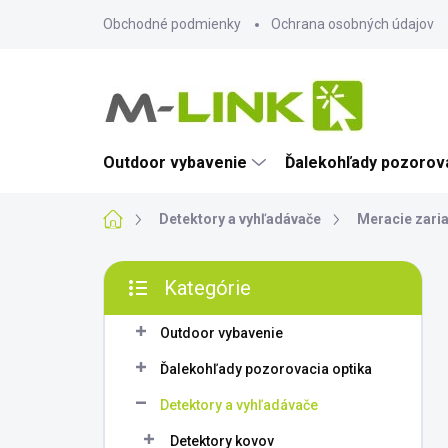
Prejsť
Obchodné podmienky
Ochrana osobných údajov
na
obsah
Outdoor vybavenie
Ďalekohľady pozorova
Domov
Detektory a vyhľadávače
Meracie zari
B
Kategórie
o
Preskočiť
č
kategórie
n
Outdoor vybavenie
ý
Ďalekohľady pozorovacia optika
p
a
Detektory a vyhľadávače
n
Detektory kovov
e