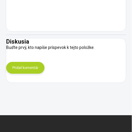
Diskusia
Buďte prvý, kto napíše príspevok k tejto položke.
Pridať komentár
Z
á
p