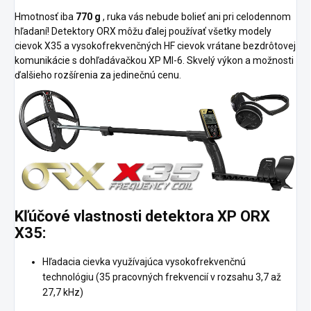
Hmotnosť iba
770 g
, ruka vás nebude bolieť ani pri celodennom
hľadaní!
Detektory ORX môžu ďalej používať všetky modely
cievok X35 a vysokofrekvenčných HF cievok vrátane bezdrôtovej
komunikácie s dohľadávačkou XP MI-6.
Skvelý výkon a možnosti
ďalšieho rozšírenia za jedinečnú cenu.
Kľúčové vlastnosti detektora XP ORX
X35:
Hľadacia cievka využívajúca vysokofrekvenčnú
technológiu (35 pracovných frekvencií v rozsahu 3,7 až
27,7 kHz)