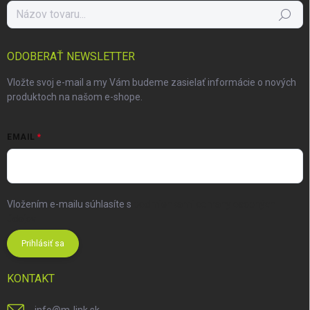
Hľadať
ODOBERAŤ NEWSLETTER
Vložte svoj e-mail a my Vám budeme zasielať informácie o nových
produktoch na našom e-shope.
EMAIL
Vložením e-mailu súhlasíte s
podmienkami ochrany osobných
údajov
Prihlásiť sa
KONTAKT
info
@
m-link.sk