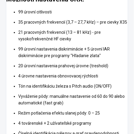
99 úrovní citlivosti
35 pracovných frekvencií (3,7 – 27,7 kHz) – pre cievky X35
21 pracovných frekvencií (13 – 81 kHz) - pre
vysokofrekvenčné HF cievky
99 úrovní nastavenia diskriminácie + 5 úrovní IAR
diskriminácie pre programy "Hľadanie zlata"
20 úrovní nastavenia prahovej úrovne (treshold)
4 úrovne nastavenia obnovovacej rýchlosti
Tón na identifikáciu železa s Pitch audio (ON/OFF)
Vyváženie pôdy: manuálne nastavenie od 60 do 90 alebo
automatické (fast grab)
Režim potlačenia efektu slanej pôdy: 0 – 25
4 továrenské + 2 užívateľské programy
Číselná identifikácia nálezov a graf pravdepodobnosti