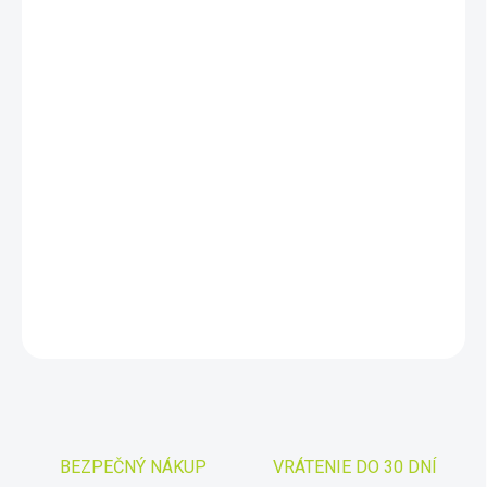
cena:
MÔŽEME
DORUČIŤ DO:
7.8.2026
−
+
Pridať do košíka
Úplne nový bezdrôtový detektor kovov určený predovšetkým na
hľadanie mincí a drobných predmetov.
Pracovná frekvencia 3,7 –
27,7 kHz.
DETAILNÉ INFORMÁCIE
OPÝTAŤ SA
STRÁŽIŤ
Uložiť
BEZPEČNÝ NÁKUP
VRÁTENIE DO 30 DNÍ