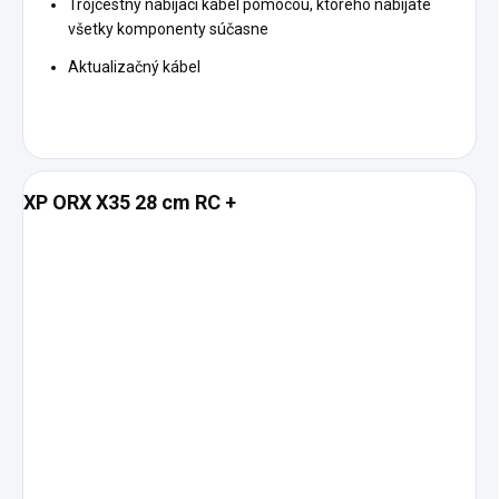
Trojcestný nabíjací kábel pomocou, ktorého nabíjate
všetky komponenty súčasne
Aktualizačný kábel
XP ORX X35 28 cm RC +