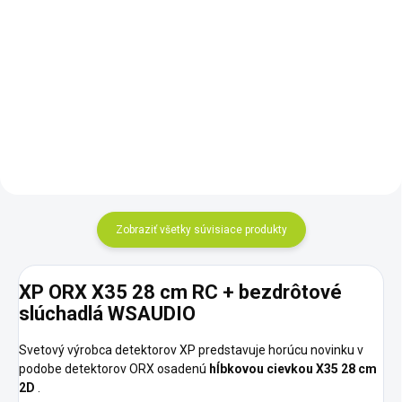
dohľadávačka! Mimoriadny
dosah aj citlivosť. Dva zvukové
Ideálna sada na ryžovanie zlata
režimy, vibrácie, 50 stupňov
určená nielen pre skúsených
citlivosti, vodotesná do hĺbky 6
zlatokopov. Obsahuje to
metrov.
najdôležitejšie čo budete pri
ryžovaní potrebovať.
Zobraziť všetky súvisiace produkty
XP ORX X35 28 cm RC + bezdrôtové
slúchadlá WSAUDIO
Svetový výrobca detektorov XP predstavuje horúcu novinku v
podobe detektorov ORX osadenú
hĺbkovou cievkou X35 28 cm
2D
.