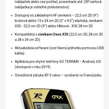
nabíjačiek alebo cez počítač, powerbank atď. (XP sieťová
nabíjačka je voliteľné príslušenstvo)
Dostupný so základnými HF cievkami – 22,5 cm 2D (9")
kruhová alebo 13 x 24 cm 2D (5" x 9,5") eliptická, cievkami
X35 - 22,5 cm 2D (9") alebo hĺbková - X35 28 cm 2D.
Kompatibilný s
cievkami Deus X35
(22,5 cm 2D, 28 cm 2D
a 28 x 34 cm 2D)
Aktualizácia software (cez hlavnú jednotku pomocou USB
kábla)
Aplikácia pre chytré telefóny GO TERRAIN – Android, iOS
(dostupná v roku 2019)
Osvedčená záruka XP 5 rokov – vyrobené vo Francúzsku