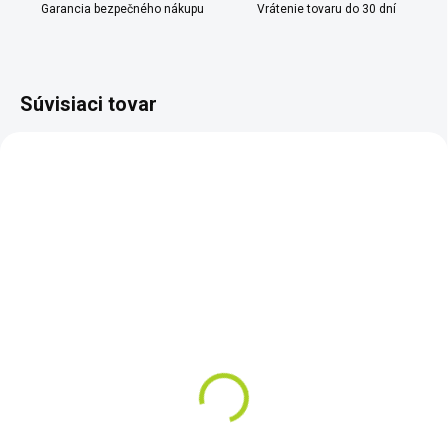
Garancia bezpečného nákupu
Vrátenie tovaru do 30 dní
Súvisiaci tovar
TIP
SKLADOM
SKLADOM
Dohľadávačka XP MI-6
Akčná XP sada
ryžovacích panvíc
€168
PREMIUM KIT
Do košíka
€69
Prvá inteligentná
Do košíka