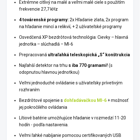
Extrémne citlivý na malé a veľmi malé ciele s použitím
frekvencie 27,7 kHz
4 továrenské programy:
2x Hľadanie zlata, 2x program
na hľadanie mincí a relikvií, + 2 užívateľské programy
Osvedčená XP bezdrôtová technológia: Cievky – hlavná
jednotka – slúchadlá – MI-6
Prepracovaná
ultraľahká teleskopická „S“ konštrukcia
Najľahší detektor na trhu
s iba 770 gramami!
(s
odopnutou hlavnou jednotkou)
Veľmi jednoduché ovládanie s užívateľsky prívetivým
rozhraním
Bezdrôtové spojenie s
dohľadávačkou MI-6
+ možnosť
jej pokročilého ovládania
Lítiové batérie umožňujúce hľadanie v rozmedzí 11-20
hodín - podľa nastavenia.
Veľmi ľahké nabíjanie pomocou certifikovaných USB