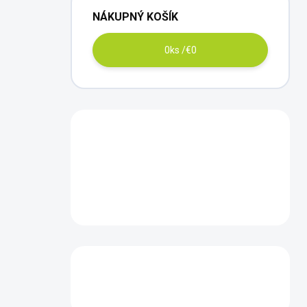
NÁKUPNÝ KOŠÍK
0
ks /
€0