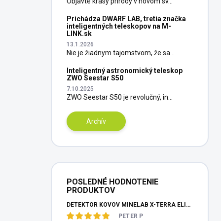
Objavte krásy prírody v novom sv...
Prichádza DWARF LAB, tretia značka
inteligentných teleskopov na M-
LINK.sk
13.1.2026
Nie je žiadnym tajomstvom, že sa...
Inteligentný astronomický teleskop
ZWO Seestar S50
7.10.2025
ZWO Seestar S50 je revolučný, in...
Archív
POSLEDNÉ HODNOTENIE
PRODUKTOV
DETEKTOR KOVOV MINELAB X-TERRA ELITE PINPOITER SET
PETER P