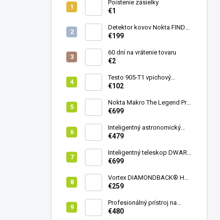
Poistenie zásielky
€1
Detektor kovov Nokta FINDX
Pro
€199
60 dní na vrátenie tovaru
€2
Testo 905-T1 vpichový
teplomer
€102
Nokta Makro The Legend Pro
Pack - model 2024
€699
Inteligentný astronomický
teleskop DwarfLab Dwarf
€479
mini
Inteligentný teleskop DWARF
III + originálny statív DWARF 3
€699
Vortex DIAMONDBACK® HD
8X42
€259
Profesionálný prístroj na
vedenie vŕtania Laserliner
€480
CenterScanner Compact