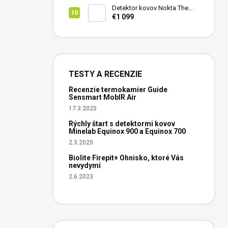
Detektor kovov Nokta The
Legend 2
€1 099
TESTY A RECENZIE
Recenzie termokamier Guide
Sensmart MobIR Air
17.3.2025
Rýchly štart s detektormi kovov
Minelab Equinox 900 a Equinox 700
2.3.2025
Biolite Firepit+ Ohnisko, ktoré Vás
nevydymí
2.6.2023