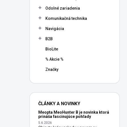
l
Odolné zariadenia
Komunikačná technika
Navigácia
B2B
BioLite
% Akcie %
Značky
ČLÁNKY A NOVINKY
Meopta MeoHunter B je novinka ktorá
prináša fascinujúce pohľady
5.6.2026