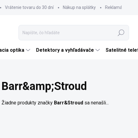
Vrátenie tovaru do 30 dní
Nákup na splátky
Reklamácia tova
Hľadať
cia optika
Detektory a vyhľadávače
Satelitné tel
Barr&amp;Stroud
Žiadne produkty značky
Barr&Stroud
sa nenašli...