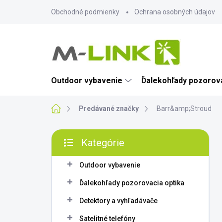
Prejsť
Obchodné podmienky
Ochrana osobných údajov
na
obsah
Outdoor vybavenie
Ďalekohľady pozorova
Domov
Predávané značky
Barr&amp;Stroud
B
Kategórie
o
Preskočiť
č
kategórie
n
Outdoor vybavenie
ý
Ďalekohľady pozorovacia optika
p
a
Detektory a vyhľadávače
n
Satelitné telefóny
e