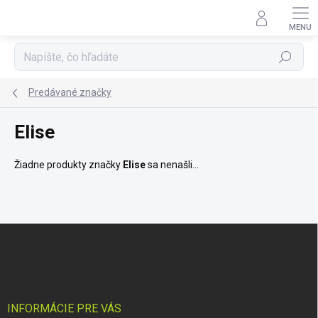
Prejsť
na
obsah
Hľadať
Predávané značky
Elise
Žiadne produkty značky
Elise
sa nenašli...
Z
á
p
ä
t
i
INFORMÁCIE PRE VÁS