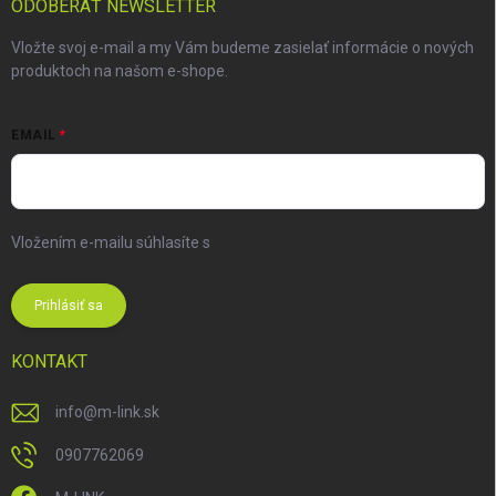
ODOBERAŤ NEWSLETTER
Vložte svoj e-mail a my Vám budeme zasielať informácie o nových
produktoch na našom e-shope.
EMAIL
Vložením e-mailu súhlasíte s
podmienkami ochrany osobných
údajov
Prihlásiť sa
KONTAKT
info
@
m-link.sk
0907762069