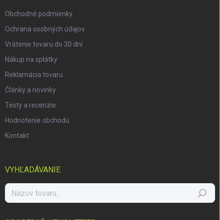
e
Obchodné podmienky
Ochrana osobných údajov
Vrátenie tovaru do 30 dní
Nákup na splátky
Reklamácia tovaru
Články a novinky
Testy a recenzie
Hodnotenie obchodu
Kontakt
VYHĽADÁVANIE
Hľadať