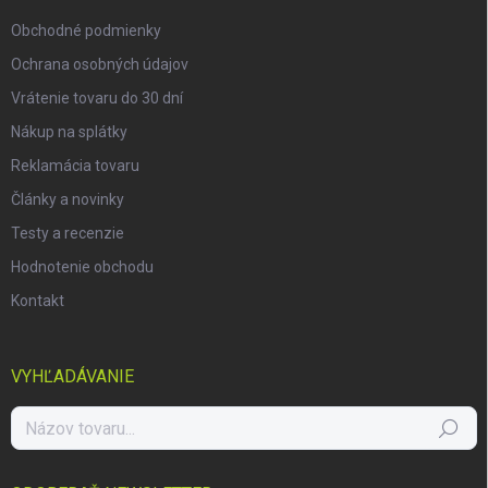
e
Obchodné podmienky
Ochrana osobných údajov
Vrátenie tovaru do 30 dní
Nákup na splátky
Reklamácia tovaru
Články a novinky
Testy a recenzie
Hodnotenie obchodu
Kontakt
VYHĽADÁVANIE
Hľadať