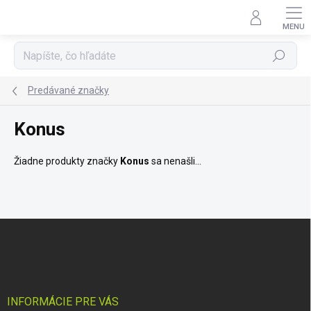
Prejsť
na
obsah
Hľadať
Predávané značky
Konus
Žiadne produkty značky
Konus
sa nenašli...
Z
á
p
ä
t
i
INFORMÁCIE PRE VÁS