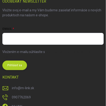
ODOBERAŤ NEWSLETTER
Vložte svoj e-mail a my Vám budeme zasielať informácie o nových
produktoch na našom e-shope.
EMAIL
Vložením e-mailu súhlasíte s
podmienkami ochrany osobných
údajov
Prihlásiť sa
KONTAKT
info
@
m-link.sk
0907762069