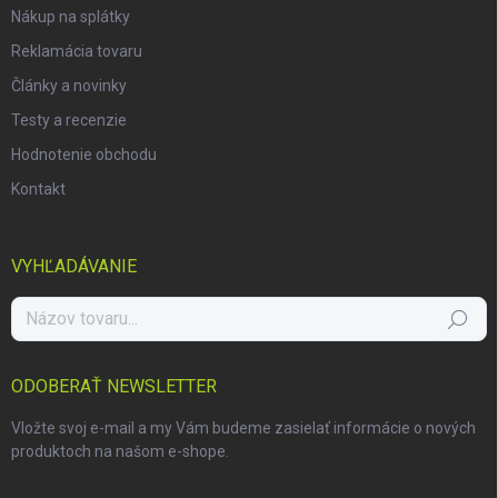
i
Nákup na splátky
s
u
Reklamácia tovaru
Články a novinky
Testy a recenzie
Hodnotenie obchodu
Kontakt
VYHĽADÁVANIE
Hľadať
ODOBERAŤ NEWSLETTER
Vložte svoj e-mail a my Vám budeme zasielať informácie o nových
produktoch na našom e-shope.