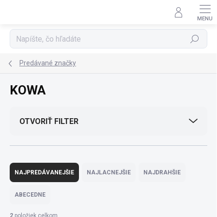
Prejsť
na
obsah
Hľadať
Predávané značky
KOWA
OTVORIŤ FILTER
R
a
NAJPREDÁVANEJŠIE
NAJLACNEJŠIE
NAJDRAHŠIE
d
e
ABECEDNE
n
i
2
položiek celkom