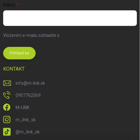
EMAIL
Vložením e-mailu súhlasíte s
podmienkami ochrany osobných
údajov
Prihlásiť sa
KONTAKT
info
@
m-link.sk
0907762069
M-LINK
m_link_sk
@m_link_sk