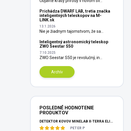
Objavte krásy prírody v novom sv...
Prichádza DWARF LAB, tretia značka
inteligentných teleskopov na M-
LINK.sk
13.1.2026
Nie je žiadnym tajomstvom, že sa...
Inteligentný astronomický teleskop
ZWO Seestar S50
7.10.2025
ZWO Seestar S50 je revolučný, in...
Archív
POSLEDNÉ HODNOTENIE
PRODUKTOV
DETEKTOR KOVOV MINELAB X-TERRA ELITE PINPOITER SET
PETER P