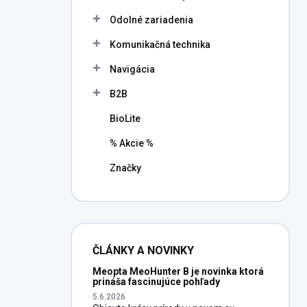
l
Odolné zariadenia
Komunikačná technika
Navigácia
B2B
BioLite
% Akcie %
Značky
ČLÁNKY A NOVINKY
Meopta MeoHunter B je novinka ktorá
prináša fascinujúce pohľady
5.6.2026