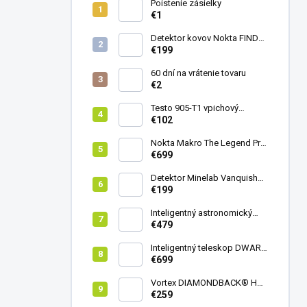
Poistenie zásielky
€1
Detektor kovov Nokta FINDX
Pro
€199
60 dní na vrátenie tovaru
€2
Testo 905-T1 vpichový
teplomer
€102
Nokta Makro The Legend Pro
Pack - model 2024
€699
Detektor Minelab Vanquish
340
€199
Inteligentný astronomický
teleskop DwarfLab Dwarf
€479
mini
Inteligentný teleskop DWARF
III + originálny statív DWARF 3
€699
Vortex DIAMONDBACK® HD
8X42
€259