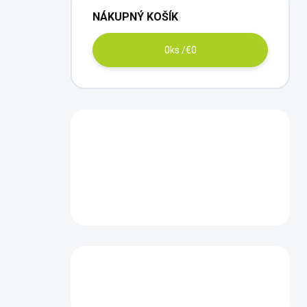
NÁKUPNÝ KOŠÍK
0
ks /
€0