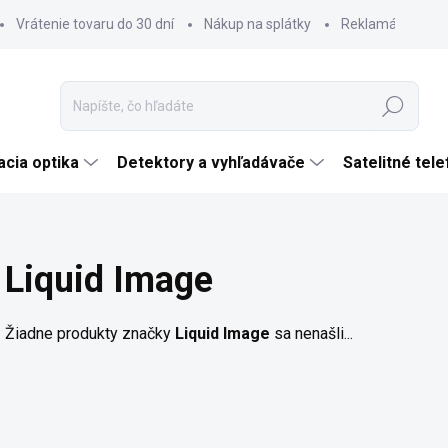
Vrátenie tovaru do 30 dní
Nákup na splátky
Reklamácia tova
Hľadať
cia optika
Detektory a vyhľadávače
Satelitné tel
Liquid Image
Žiadne produkty značky
Liquid Image
sa nenašli...