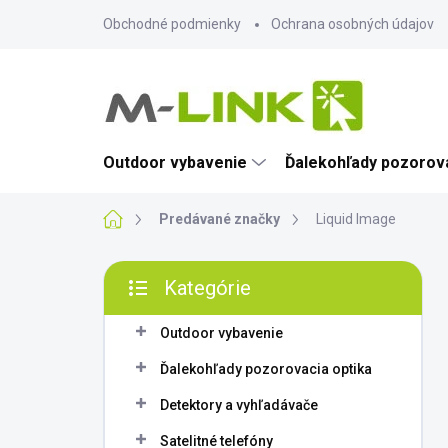
Prejsť
Obchodné podmienky
Ochrana osobných údajov
na
obsah
Outdoor vybavenie
Ďalekohľady pozorova
Domov
Predávané značky
Liquid Image
B
Kategórie
o
Preskočiť
č
kategórie
n
Outdoor vybavenie
ý
Ďalekohľady pozorovacia optika
p
a
Detektory a vyhľadávače
n
Satelitné telefóny
e