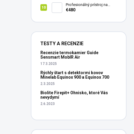
Profesionálný prístroj na
vedenie vŕtania Laserliner
€480
CenterScanner Compact
TESTY A RECENZIE
Recenzie termokamier Guide
Sensmart MobIR Air
17.3.2025
Rýchly štart s detektormi kovov
Minelab Equinox 900 a Equinox 700
2.3.2025
Biolite Firepit+ Ohnisko, ktoré Vás
nevydymí
2.6.2023