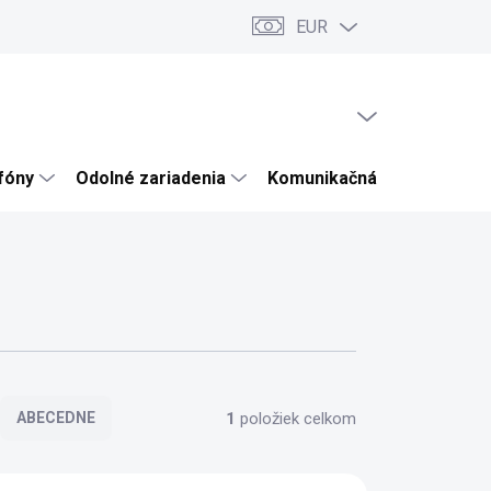
EUR
ru
Články a novinky
Testy a recenzie
Hodnotenie obchodu
PRÁZDNY KOŠÍK
NÁKUPNÝ
KOŠÍK
efóny
Odolné zariadenia
Komunikačná technika
1
položiek celkom
ABECEDNE