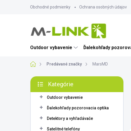
Prejsť
Obchodné podmienky
Ochrana osobných údajov
na
obsah
Outdoor vybavenie
Ďalekohľady pozorova
Domov
Predávané značky
MarsMD
B
Kategórie
o
Preskočiť
č
kategórie
n
Outdoor vybavenie
ý
Ďalekohľady pozorovacia optika
p
a
Detektory a vyhľadávače
n
Satelitné telefóny
e