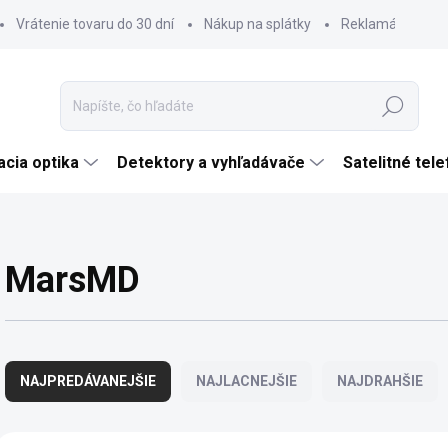
Vrátenie tovaru do 30 dní
Nákup na splátky
Reklamácia tova
Hľadať
cia optika
Detektory a vyhľadávače
Satelitné tel
MarsMD
R
a
NAJPREDÁVANEJŠIE
NAJLACNEJŠIE
NAJDRAHŠIE
d
e
n
V