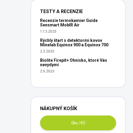
TESTY A RECENZIE
Recenzie termokamier Guide
Sensmart MobIR Air
17.3.2025
Rýchly štart s detektormi kovov
Minelab Equinox 900 a Equinox 700
2.3.2025
Biolite Firepit+ Ohnisko, ktoré Vás
nevydymí
2.6.2023
NÁKUPNÝ KOŠÍK
0
ks /
€0