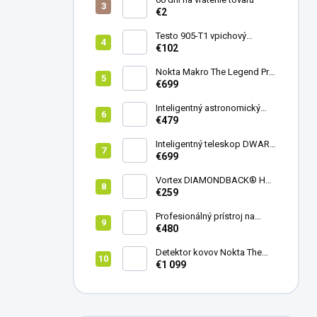
€2
Testo 905-T1 vpichový
teplomer
€102
Nokta Makro The Legend Pro
Pack - model 2024
€699
Inteligentný astronomický
teleskop DwarfLab Dwarf
€479
mini
Inteligentný teleskop DWARF
III + originálny statív DWARF 3
€699
Vortex DIAMONDBACK® HD
8X42
€259
Profesionálný prístroj na
vedenie vŕtania Laserliner
€480
CenterScanner Compact
Detektor kovov Nokta The
Legend 2
€1 099