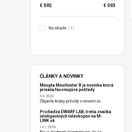
€
592
€
593
Na sklade
1
ČLÁNKY A NOVINKY
Meopta MeoHunter B je novinka ktorá
prináša fascinujúce pohľady
5.6.2026
Objavte krásy prírody v novom sv...
Prichádza DWARF LAB, tretia značka
inteligentných teleskopov na M-
LINK.sk
13.1.2026
Nie je žiadnym tajomstvom, že sa...