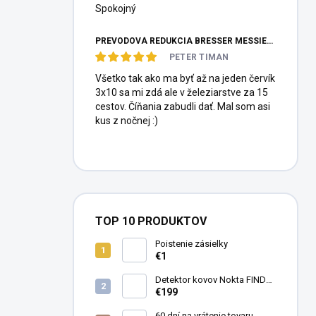
Spokojný
PREVODOVÁ REDUKCIA BRESSER MESSIER HEXAFOC 1:10
PETER TIMAN
Všetko tak ako ma byť až na jeden červík
3x10 sa mi zdá ale v železiarstve za 15
cestov. Číňania zabudli dať. Mal som asi
kus z nočnej :)
TOP 10 PRODUKTOV
Poistenie zásielky
€1
Detektor kovov Nokta FINDX
Pro
€199
60 dní na vrátenie tovaru