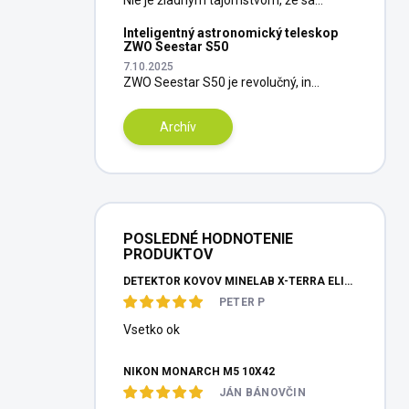
Inteligentný astronomický teleskop
ZWO Seestar S50
7.10.2025
ZWO Seestar S50 je revolučný, in...
Archív
POSLEDNÉ HODNOTENIE
PRODUKTOV
DETEKTOR KOVOV MINELAB X-TERRA ELITE PINPOITER SET
PETER P
Vsetko ok
NIKON MONARCH M5 10X42
JÁN BÁNOVČIN