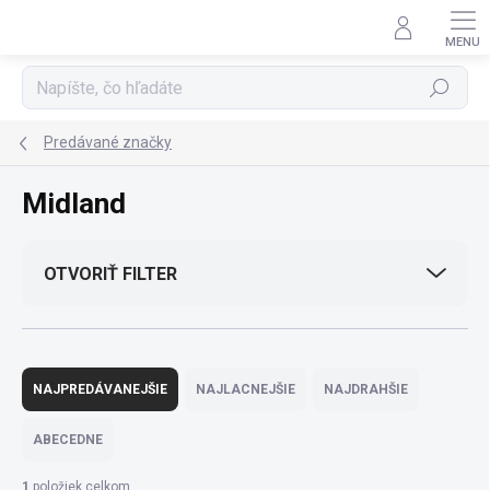
Prejsť
na
obsah
Hľadať
Predávané značky
Midland
OTVORIŤ FILTER
R
a
NAJPREDÁVANEJŠIE
NAJLACNEJŠIE
NAJDRAHŠIE
d
e
ABECEDNE
n
i
1
položiek celkom