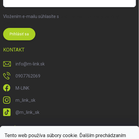
Vložením e-mailu súhlasíte s
podmienkami ochrany osobných
údajov
Prihlásiť sa
KONTAKT
info
@
m-link.sk
0907762069
M-LINK
m_link_sk
@m_link_sk
PRIJÍMAME ONLINE PLATBY
Tento web používa súbory cookie. Ďalším prechádzaním