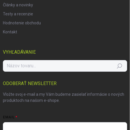
Články a novinky
Testy a recenzie
Hodnotenie obchodu
Kontakt
VYHĽADÁVANIE
Hľadať
ODOBERAŤ NEWSLETTER
Vložte svoj e-mail a my Vám budeme zasielať informácie o nových
produktoch na našom e-shope.
EMAIL