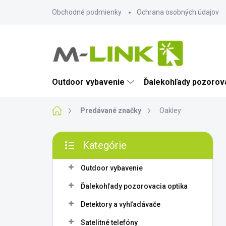
Prejsť
Obchodné podmienky
Ochrana osobných údajov
na
obsah
Outdoor vybavenie
Ďalekohľady pozorova
Domov
Predávané značky
Oakley
B
Kategórie
o
Preskočiť
č
kategórie
n
Outdoor vybavenie
ý
Ďalekohľady pozorovacia optika
p
a
Detektory a vyhľadávače
n
Satelitné telefóny
e