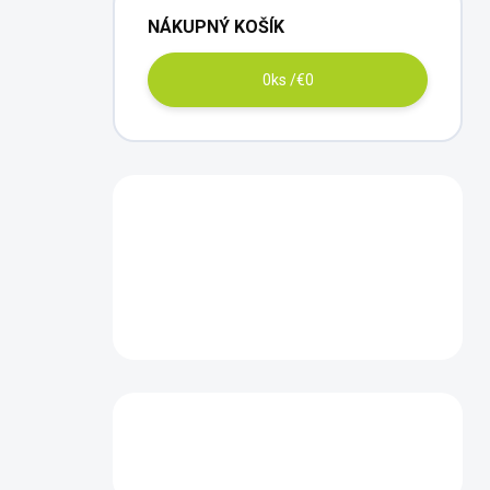
NÁKUPNÝ KOŠÍK
0
ks /
€0