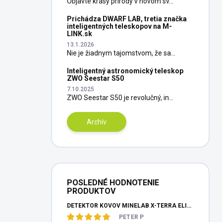
Objavte krásy prírody v novom sv...
Prichádza DWARF LAB, tretia značka
inteligentných teleskopov na M-
LINK.sk
13.1.2026
Nie je žiadnym tajomstvom, že sa...
Inteligentný astronomický teleskop
ZWO Seestar S50
7.10.2025
ZWO Seestar S50 je revolučný, in...
Archív
POSLEDNÉ HODNOTENIE
PRODUKTOV
DETEKTOR KOVOV MINELAB X-TERRA ELITE PINPOITER SET
PETER P