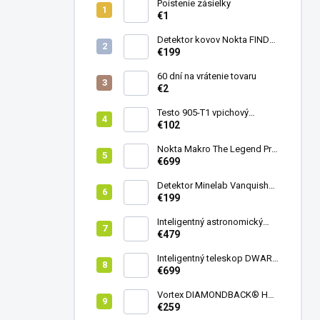
Poistenie zásielky
€1
Detektor kovov Nokta FINDX
Pro
€199
60 dní na vrátenie tovaru
€2
Testo 905-T1 vpichový
teplomer
€102
Nokta Makro The Legend Pro
Pack - model 2024
€699
Detektor Minelab Vanquish
340
€199
Inteligentný astronomický
teleskop DwarfLab Dwarf
€479
mini
Inteligentný teleskop DWARF
III + originálny statív DWARF 3
€699
Vortex DIAMONDBACK® HD
8X42
€259