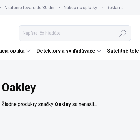
Vrátenie tovaru do 30 dní
Nákup na splátky
Reklamácia tova
Hľadať
cia optika
Detektory a vyhľadávače
Satelitné tel
Oakley
Žiadne produkty značky
Oakley
sa nenašli...