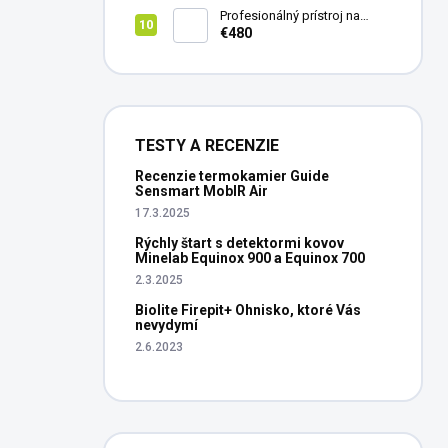
Profesionálný prístroj na
vedenie vŕtania Laserliner
€480
CenterScanner Compact
TESTY A RECENZIE
Recenzie termokamier Guide
Sensmart MobIR Air
17.3.2025
Rýchly štart s detektormi kovov
Minelab Equinox 900 a Equinox 700
2.3.2025
Biolite Firepit+ Ohnisko, ktoré Vás
nevydymí
2.6.2023