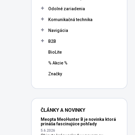
l
Odolné zariadenia
Komunikačná technika
Navigácia
B2B
BioLite
% Akcie %
Značky
ČLÁNKY A NOVINKY
Meopta MeoHunter B je novinka ktorá
prináša fascinujúce pohľady
5.6.2026