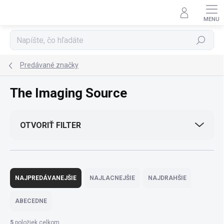
Prejsť
na
obsah
Hľadať
Predávané značky
The Imaging Source
OTVORIŤ FILTER
R
a
NAJPREDÁVANEJŠIE
NAJLACNEJŠIE
NAJDRAHŠIE
d
e
ABECEDNE
n
i
5
položiek celkom