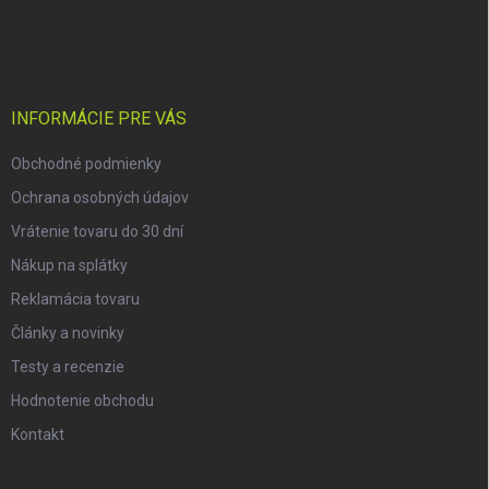
a
á
c
p
i
e
ä
p
t
r
i
INFORMÁCIE PRE VÁS
v
e
k
Obchodné podmienky
y
v
Ochrana osobných údajov
ý
p
Vrátenie tovaru do 30 dní
i
Nákup na splátky
s
u
Reklamácia tovaru
Články a novinky
Testy a recenzie
Hodnotenie obchodu
Kontakt