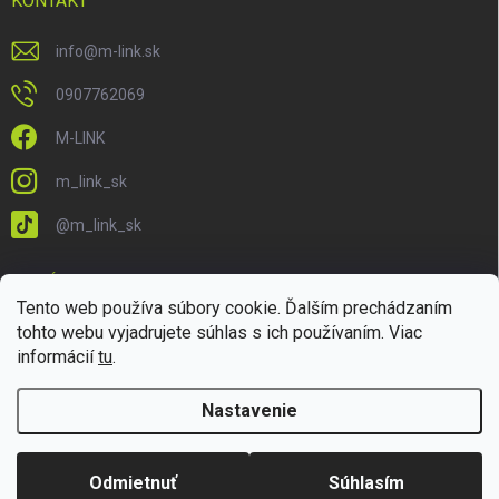
KONTAKT
info
@
m-link.sk
0907762069
M-LINK
m_link_sk
@m_link_sk
PRIJÍMAME ONLINE PLATBY
Tento web používa súbory cookie. Ďalším prechádzaním
tohto webu vyjadrujete súhlas s ich používaním. Viac
informácií
tu
.
Nastavenie
Copyright 2026
M-LINK.sk
. Všetky práva vyhradené.
Upraviť nastavenie
cookies
Odmietnuť
Súhlasím