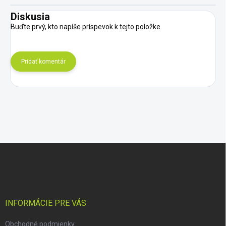
Diskusia
Buďte prvý, kto napíše príspevok k tejto položke.
Pridať komentár
Z
á
p
ä
t
i
INFORMÁCIE PRE VÁS
e
Obchodné podmienky