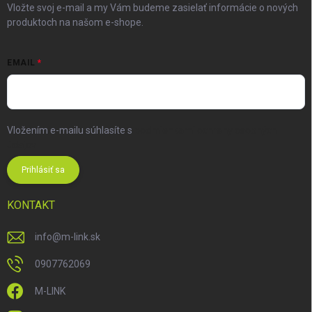
Vložte svoj e-mail a my Vám budeme zasielať informácie o nových
produktoch na našom e-shope.
EMAIL
Vložením e-mailu súhlasíte s
podmienkami ochrany osobných
údajov
Prihlásiť sa
KONTAKT
info
@
m-link.sk
0907762069
M-LINK