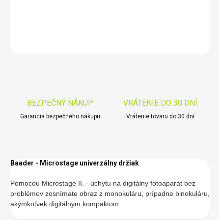
DETAILNÉ INFORMÁCIE
OPÝTAŤ SA
STRÁŽIŤ
Uložiť
BEZPEČNÝ NÁKUP
VRÁTENIE DO 30 DNÍ
Garancia bezpečného nákupu
Vrátenie tovaru do 30 dní
Baader - Microstage univerzálny držiak
Pomocou Microstage II. - úchytu na digitálny fotoaparát bez
problémov zosnímate obraz z monokuláru, prípadne binokuláru,
akýmkoľvek digitálnym kompaktom.