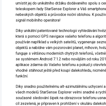
umístit jej do unikátního držáku dodávaného spolu s
teleskopem řady StarSense Explorer a Váš smartphon
nebeských objektů a průvodce noční oblohou. K použív
signál mobilního operátora!
Díky unikátní patentované technologii vyhledávání hvě
která s pomocí GPS navigace vašeho telefonu a algoritm
používán například u velkých satelitů, vygeneruje sez
objektů a nabídne vám pozorování planet, mlhovin, hvěz
funguje s většinou moderních chytrých telefonů, včetně 
se systémem Android 7.1.2 nebo novějším od roku 2016
aplikace zdarma do Vašeho telefonu a pokud ji otevřete, 
vhodné stáhnout ještě před koupí dalekohledu, nicmén
funkční.
Díky snadno použitelnému alt-azimutálnímu uchycení a n
všech modelů StarSense Explorer velmi snadné a rych
současné sledování šipek na obrazovce telefonu usna
cíl zezelená, je připraven k prohlížení v okuláru dalekoh