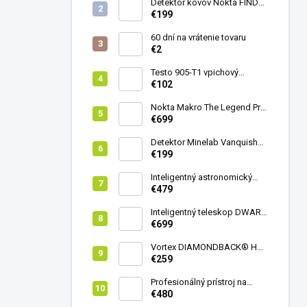
Detektor kovov Nokta FINDX
Pro
€199
60 dní na vrátenie tovaru
€2
Testo 905-T1 vpichový
teplomer
€102
Nokta Makro The Legend Pro
Pack - model 2024
€699
Detektor Minelab Vanquish
340
€199
Inteligentný astronomický
teleskop DwarfLab Dwarf
€479
mini
Inteligentný teleskop DWARF
III + originálny statív DWARF 3
€699
Vortex DIAMONDBACK® HD
8X42
€259
Profesionálný prístroj na
vedenie vŕtania Laserliner
€480
CenterScanner Compact