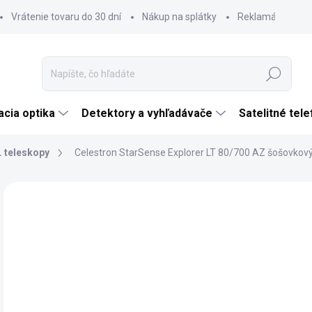
Vrátenie tovaru do 30 dní
Nákup na splátky
Reklamácia tova
Hľadať
cia optika
Detektory a vyhľadávače
Satelitné tel
. teleskopy
Celestron StarSense Explorer LT 80/700 AZ šošovkový
Neohodnotené
Podrobnosti hodnotenia
ZNAČKA:
CELES
TIP
€
€27
Jedn
SK
cena
MÔŽ