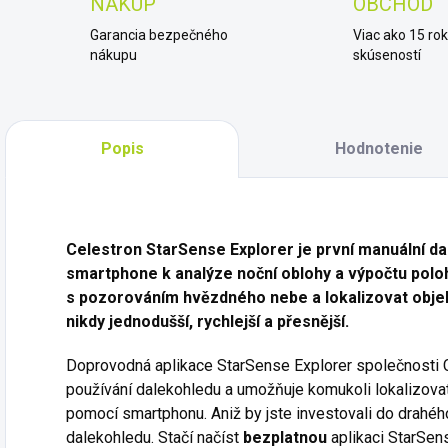
NÁKUP
OBCHOD
Garancia bezpečného
Viac ako 15 ro
nákupu
skúseností
Popis
Hodnotenie
Celestron StarSense Explorer je první manuální da
smartphone k analýze noční oblohy a výpočtu poloh
s pozorováním hvězdného nebe a lokalizovat objek
nikdy jednodušší, rychlejší a přesnější.
Doprovodná aplikace StarSense Explorer společnosti C
používání dalekohledu a umožňuje komukoli lokalizovat
pomocí smartphonu. Aniž by jste investovali do drah
dalekohledu. Stačí načíst
bezplatnou
aplikaci StarSen