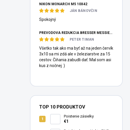
NIKON MONARCH M5 10X42
JÁN BÁNOVČIN
Spokojný
PREVODOVÁ REDUKCIA BRESSER MESSIER HEXAFOC 1:10
PETER TIMAN
Všetko tak ako ma byť až na jeden červík
3x10 sa mi zdá ale v železiarstve za 15
cestov. Číňania zabudli dať. Mal som asi
kus z nočnej :)
TOP 10 PRODUKTOV
Poistenie zásielky
€1