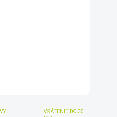
8.2026
−
+
Pridať do košíka
stron StarSense Explorer je první manuální dalekohled
ý používá váš smartphone k analýze noční oblohy a
čtu polohy v reálném čase. Začít s pozorováním
dného nebe a lokalizovat objekty na obloze jako
esionál nebylo nikdy jednodušší, rychlejší a přesnější.
AILNÉ INFORMÁCIE
OPÝTAŤ SA
STRÁŽIŤ
Uložiť
VÝ
VRÁTENIE DO 30