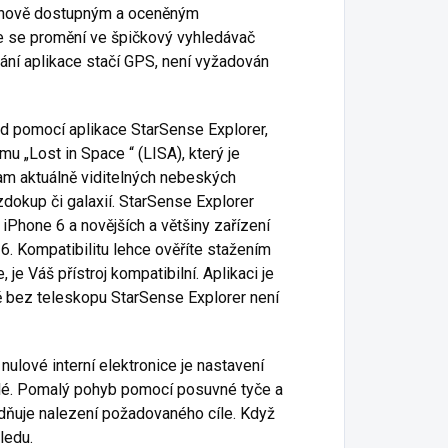
 cenově dostupným a oceněným
e se promění ve špičkový vyhledávač
ání aplikace stačí GPS, není vyžadován
zd pomocí aplikace StarSense Explorer,
u „Lost in Space “ (LISA), který je
nam aktuálně viditelných nebeských
dokup či galaxií. StarSense Explorer
iPhone 6 a novějších a většiny zařízení
. Kompatibilitu lehce ověříte stažením
je Váš přístroj kompatibilní. Aplikaci je
ě bez teleskopu StarSense Explorer není
ulové interní elektronice je nastavení
lé. Pomalý pohyb pomocí posuvné tyče a
dňuje nalezení požadovaného cíle. Když
ledu.