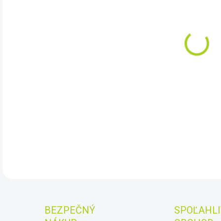
DO:
11.
Cele
kter
výpo
hvěz
prof
DET
BEZPEČNÝ
SPOĽAHLI