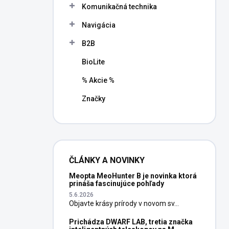
Komunikačná technika
Navigácia
B2B
BioLite
% Akcie %
Značky
ČLÁNKY A NOVINKY
Meopta MeoHunter B je novinka ktorá
prináša fascinujúce pohľady
5.6.2026
Objavte krásy prírody v novom sv...
Prichádza DWARF LAB, tretia značka