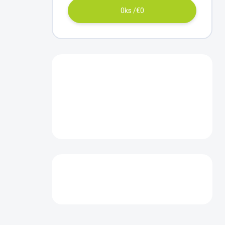
0
ks /
€0