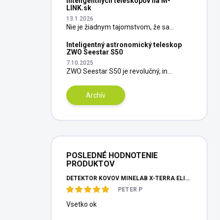
inteligentných teleskopov na M-
LINK.sk
13.1.2026
Nie je žiadnym tajomstvom, že sa...
Inteligentný astronomický teleskop
ZWO Seestar S50
7.10.2025
ZWO Seestar S50 je revolučný, in...
Archív
POSLEDNÉ HODNOTENIE
PRODUKTOV
DETEKTOR KOVOV MINELAB X-TERRA ELITE PINPOITER SET
PETER P
Vsetko ok