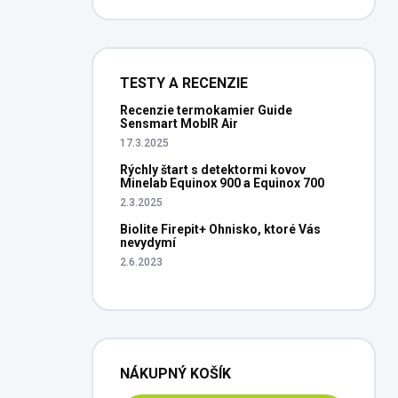
TESTY A RECENZIE
Recenzie termokamier Guide
Sensmart MobIR Air
17.3.2025
Rýchly štart s detektormi kovov
Minelab Equinox 900 a Equinox 700
2.3.2025
Biolite Firepit+ Ohnisko, ktoré Vás
nevydymí
2.6.2023
NÁKUPNÝ KOŠÍK