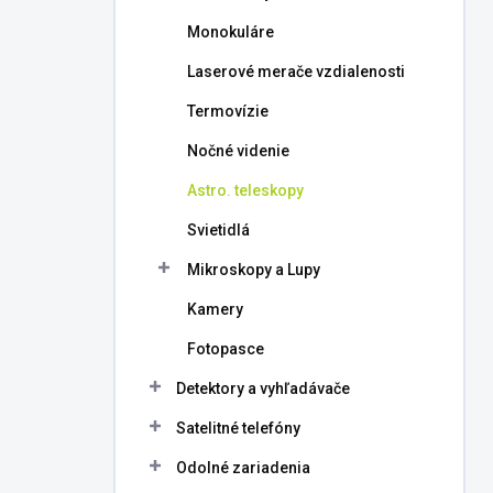
l
Monokuláre
Laserové merače vzdialenosti
Termovízie
Nočné videnie
Astro. teleskopy
Svietidlá
Mikroskopy a Lupy
Kamery
Fotopasce
Detektory a vyhľadávače
Satelitné telefóny
Odolné zariadenia