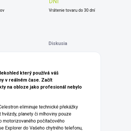
DNÍ
kov
Vrátenie tovaru do 30 dní
Diskusia
lekohled který používá váš
y v reálném čase. Začít
ty na obloze jako profesionál nebylo
elestron eliminuje technické překážky
 hvězdy, planety či mlhoviny pouze
ého motorizovaného počítačového
se Explorer do Vašeho chytrého telefonu,