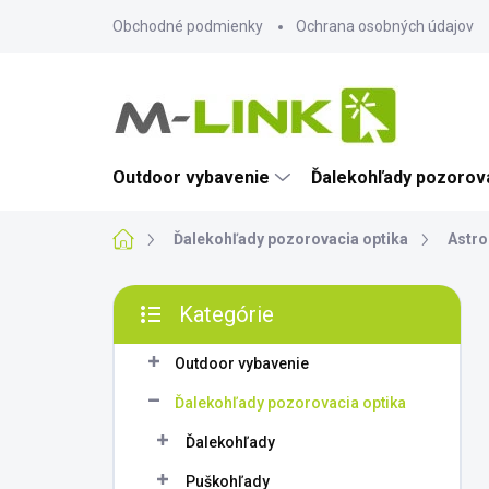
Prejsť
Obchodné podmienky
Ochrana osobných údajov
na
obsah
Outdoor vybavenie
Ďalekohľady pozorova
Domov
Ďalekohľady pozorovacia optika
Astro
B
Kategórie
o
Preskočiť
č
kategórie
n
Outdoor vybavenie
ý
Ďalekohľady pozorovacia optika
p
a
Ďalekohľady
n
Puškohľady
e