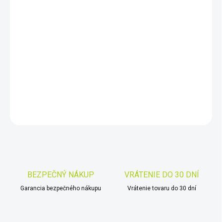
11.8.2026
−
+
Pridať do košíka
Batoh s váhou iba 700 g je špeciálne navrhnutý pre detektory
kovov značky XP.
DETAILNÉ INFORMÁCIE
OPÝTAŤ SA
STRÁŽIŤ
Uložiť
BEZPEČNÝ NÁKUP
VRÁTENIE DO 30 DNÍ
Garancia bezpečného nákupu
Vrátenie tovaru do 30 dní