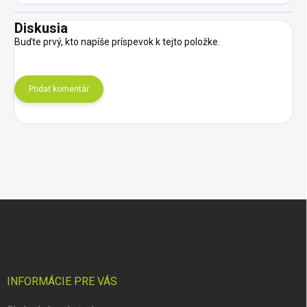
Diskusia
Buďte prvý, kto napíše príspevok k tejto položke.
Pridať komentár
Z
á
p
ä
t
i
INFORMÁCIE PRE VÁS
e