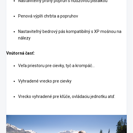
Nastaviteľný prsný popruh s núdzovou píšťalkou
Penová výplň chrbta a popruhov
Nastaviteľný bedrový pás kompatibilný s XP mošnou na
nálezy
Vnútorná časť:
Veľa priestoru pre cievky, tyč a krompáč...
Vyhradené vrecko pre cievky
Vrecko vyhradené pre kľúče, ovládaciu jednotku atď.