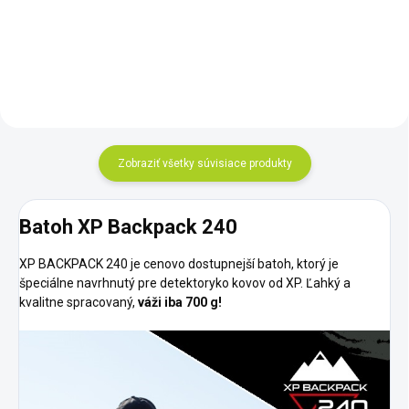
veľkostí pomocou pružinových
metrov.
príchytiek
Zobraziť všetky súvisiace produkty
Batoh XP Backpack 240
XP BACKPACK 240 je cenovo dostupnejší batoh, ktorý je
špeciálne navrhnutý pre detektoryko kovov od XP. Ľahký a
kvalitne spracovaný,
váži iba 700 g!