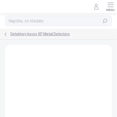
Prejsť
na
obsah
Hľadať
Detektory kovov XP Metal Detectors
Podrobnosti hodnotenia
Neohodnotené
ZNAČKA:
XP METAL DETECTORS