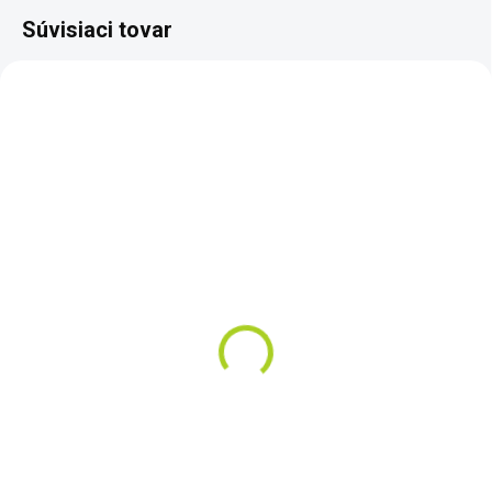
Súvisiaci tovar
TIP
SKLADOM
NA OBJEDNÁVKU
Dohľadávačka XP MI-6
Nokta-Makro Premium
Shovel - nerezový
€168
skladací rýľ
Do košíka
€99
Prvá inteligentná
Do košíka
dohľadávačka! Mimoriadny
dosah aj citlivosť. Dva zvukové
Praktický skladací nerezový rýlik
režimy, vibrácie, 50 stupňov
s možnosťou nastavenia štyroch
citlivosti, vodotesná do hĺbky 6