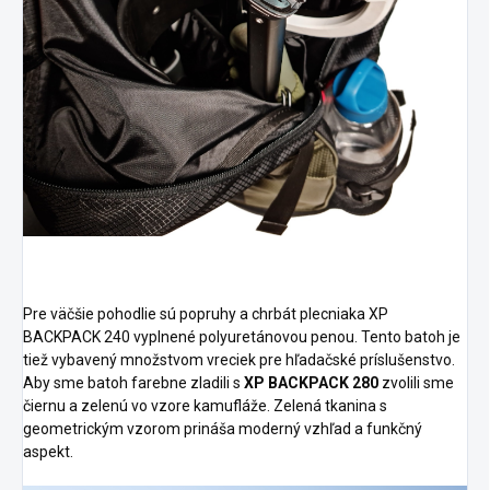
Pre väčšie pohodlie sú popruhy a chrbát plecniaka XP
BACKPACK 240 vyplnené polyuretánovou penou. Tento batoh je
tiež vybavený množstvom vreciek pre hľadačské príslušenstvo.
Aby sme batoh farebne zladili s
XP BACKPACK 280
zvolili sme
čiernu a zelenú vo vzore kamufláže. Zelená tkanina s
geometrickým vzorom prináša moderný vzhľad a funkčný
aspekt.