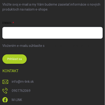
Vložte svoj e-mail a my Vám budeme zasielať informácie o nových
produktoch na našom e-shope.
EMAIL
Vložením e-mailu súhlasíte s
podmienkami ochrany osobných
údajov
Prihlásiť sa
KONTAKT
info
@
m-link.sk
0907762069
M-LINK