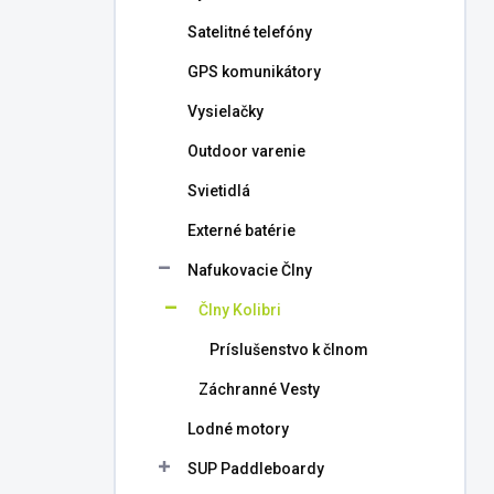
l
Satelitné telefóny
GPS komunikátory
Vysielačky
Outdoor varenie
Svietidlá
Externé batérie
Nafukovacie Člny
Člny Kolibri
Príslušenstvo k člnom
Záchranné Vesty
Lodné motory
SUP Paddleboardy