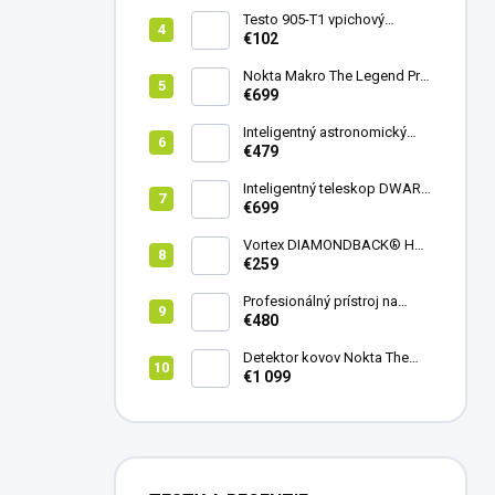
Testo 905-T1 vpichový
teplomer
€102
Nokta Makro The Legend Pro
Pack - model 2024
€699
Inteligentný astronomický
teleskop DwarfLab Dwarf
€479
mini
Inteligentný teleskop DWARF
III + originálny statív DWARF 3
€699
Vortex DIAMONDBACK® HD
8X42
€259
Profesionálný prístroj na
vedenie vŕtania Laserliner
€480
CenterScanner Compact
Detektor kovov Nokta The
Legend 2
€1 099