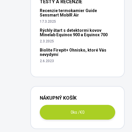
TESTY A RECENZIE
Recenzie termokamier Guide
Sensmart MobIR Air
17.3.2025
Rýchly štart s detektormi kovov
Minelab Equinox 900 a Equinox 700
2.3.2025
Biolite Firepit+ Ohnisko, ktoré Vás
nevydymí
2.6.2023
NÁKUPNÝ KOŠÍK
0
ks /
€0