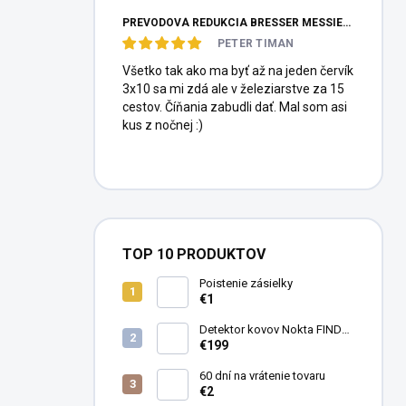
PREVODOVÁ REDUKCIA BRESSER MESSIER HEXAFOC 1:10
PETER TIMAN
Všetko tak ako ma byť až na jeden červík
3x10 sa mi zdá ale v železiarstve za 15
cestov. Číňania zabudli dať. Mal som asi
kus z nočnej :)
TOP 10 PRODUKTOV
Poistenie zásielky
€1
Detektor kovov Nokta FINDX
Pro
€199
60 dní na vrátenie tovaru
€2