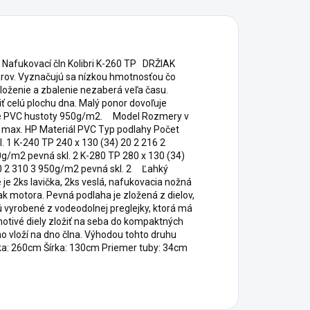
 Nafukovací čln Kolibri K-260 TP DRŽIAK
ov. Vyznačujú sa nízkou hmotnosťou čo
oženie a zbalenie nezaberá veľa času.
ť celú plochu dna. Malý ponor dovoľuje
tvové PVC hustoty 950g/m2. Model Rozmery v
r max. HP Materiál PVC Typ podlahy Počet
. 1 K-240 TP 240 x 130 (34) 20 2 216 2
0g/m2 pevná skl. 2 K-280 TP 280 x 130 (34)
30 2 310 3 950g/m2 pevná skl. 2 Ľahký
je 2ks lavička, 2ks veslá, nafukovacia nožná
k motora. Pevná podlaha je zložená z dielov,
ú vyrobené z vodeodolnej preglejky, ktorá má
notivé diely zložiť na seba do kompaktných
ho vloží na dno člna. Výhodou tohto druhu
ka: 260cm Šírka: 130cm Priemer tuby: 34cm