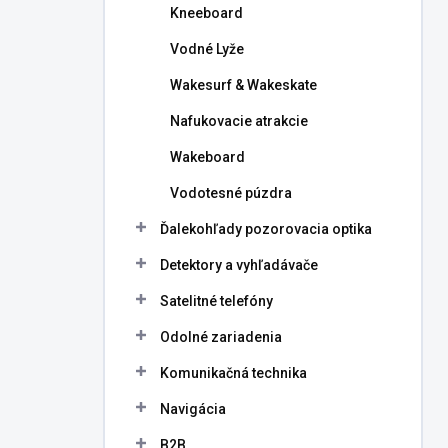
Kneeboard
Vodné Lyže
Wakesurf & Wakeskate
Nafukovacie atrakcie
Wakeboard
Vodotesné púzdra
Ďalekohľady pozorovacia optika
Detektory a vyhľadávače
Satelitné telefóny
Odolné zariadenia
Komunikačná technika
Navigácia
B2B