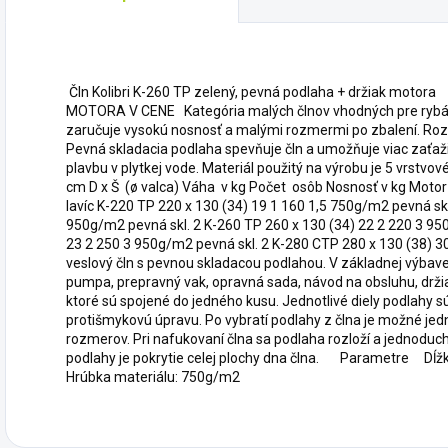
Čln Kolibri K-260 TP zelený, pevná podlaha + držiak motora
MOTORA V CENE Kategória malých člnov vhodných pre rybár
zaručuje vysokú nosnosť a malými rozmermi po zbalení. Rozl
Pevná skladacia podlaha spevňuje čln a umožňuje viac zaťaži
plavbu v plytkej vode. Materiál použitý na výrobu je 5 vrs
cm D x Š (ø valca) Váha v kg Počet osôb Nosnosť v kg Moto
lavíc K-220 TP 220 x 130 (34) 19 1 160 1,5 750g/m2 pevná skl
950g/m2 pevná skl. 2 K-260 TP 260 x 130 (34) 22 2 220 3 95
23 2 250 3 950g/m2 pevná skl. 2 K-280 CTP 280 x 130 (38) 
veslový čln s pevnou skladacou podlahou. V základnej výbave 
pumpa, prepravný vak, opravná sada, návod na obsluhu, držia
ktoré sú spojené do jedného kusu. Jednotlivé diely podlahy s
protišmykovú úpravu. Po vybratí podlahy z člna je možné jed
rozmerov. Pri nafukovaní člna sa podlaha rozloží a jednoduc
podlahy je pokrytie celej plochy dna člna. Parametre Dĺž
Hrúbka materiálu: 750g/m2