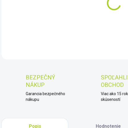
10.
DET
BEZPEČNÝ
SPOĽAHLI
NÁKUP
OBCHOD
Garancia bezpečného
Viac ako 15 ro
nákupu
skúseností
Popis
Hodnotenie