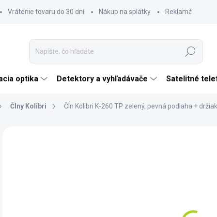
Vrátenie tovaru do 30 dní
Nákup na splátky
Reklamácia tova
Hľadať
cia optika
Detektory a vyhľadávače
Satelitné tel
Člny Kolibri
Čln Kolibri K-260 TP zelený, pevná podlaha + drži
Neohodnotené
Podrobnosti hodnotenia
ZNAČKA:
KOLIBR
€
€34
Jedn
SK
cena
MÔŽ
DO: