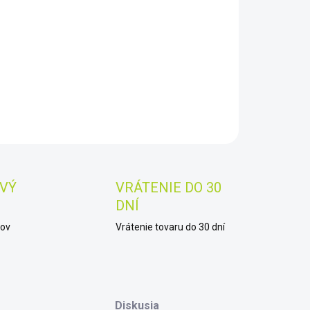
8.2026
−
+
Pridať do košíka
AILNÉ INFORMÁCIE
OPÝTAŤ SA
STRÁŽIŤ
Uložiť
VÝ
VRÁTENIE DO 30
DNÍ
kov
Vrátenie tovaru do 30 dní
Diskusia