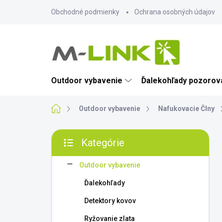
Prejsť
Obchodné podmienky
Ochrana osobných údajov
na
obsah
Outdoor vybavenie
Ďalekohľady pozorova
Domov
Outdoor vybavenie
Nafukovacie Člny
B
Kategórie
o
Preskočiť
č
kategórie
n
Outdoor vybavenie
ý
Ďalekohľady
p
a
Detektory kovov
n
Ryžovanie zlata
e