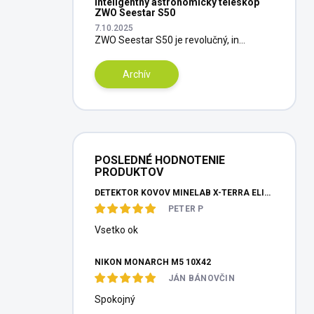
Inteligentný astronomický teleskop
ZWO Seestar S50
7.10.2025
ZWO Seestar S50 je revolučný, in...
Archív
POSLEDNÉ HODNOTENIE
PRODUKTOV
DETEKTOR KOVOV MINELAB X-TERRA ELITE PINPOITER SET
PETER P
Vsetko ok
NIKON MONARCH M5 10X42
JÁN BÁNOVČIN
Spokojný