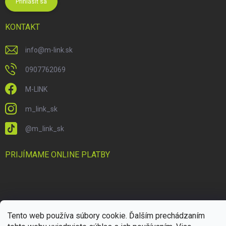
Prihlásiť sa
KONTAKT
info
@
m-link.sk
0907762069
M-LINK
m_link_sk
@m_link_sk
PRIJÍMAME ONLINE PLATBY
Tento web používa súbory cookie. Ďalším prechádzaním