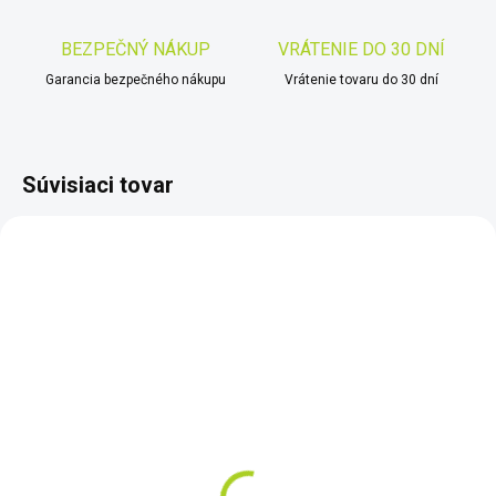
BEZPEČNÝ NÁKUP
VRÁTENIE DO 30 DNÍ
Garancia bezpečného nákupu
Vrátenie tovaru do 30 dní
Súvisiaci tovar
TIP
NOVINKA
ZADARMO
ZADARM
SKLADOM
SKLADOM
Elektromotor Minn Kota
Olight Marauder Mini 2
Endura Max 55
(Orange)