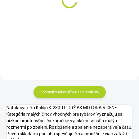
€499
€269
Do košíka
Do košíka
Nový model elektromotorov Minn
Olight Marauder Mini 2 je
Kota rady Endura MAX s
výkonné dobíjacie svietidlo,
digitálnym maximizérom, ktorý
ktoré kombinuje extrémny
zabezpečuje až päťnásobne
svetelný tok (až 10 000 lm), dlhý
dlhší čas jazdy.
dosvit až 750 m a pokročilé
ovládanie v kompaktnom tele.
Zobraziť všetky súvisiace produkty
Nafukovací čln Kolibri K-280 TP DRŽIAK MOTORA V CENE
Kategória malých člnov vhodných pre rybárov. Vyznačujú sa
nízkou hmotnosťou, čo zaručuje vysokú nosnosť a malými
rozmermi po zbalení. Rozloženie a zbalenie nezaberá veľa času.
Pevná skladacia podlaha spevňuje čln a umožňuje viac zaťažiť