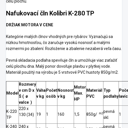
celú plochu.
Nafukovací čln Kolibri K-280 TP
DRŽIAK MOTORA V CENE
Kategórie malých člnov vhodných pre rybárov. Vyznačujú sa
nízkou hmotnosťou, čo zaručuje vysokú nosnosť a malými
rozmermi po zbalení. Rozloženie a zbalenie nezaberá veľa času.
Pevná skladacia podlaha spevňuje čln a umožňuje viac zaťažiť
celú plochu dna. Malý ponor dovoľuje plavbu v plytkej vode.
Materiál použitý na výrobu je 5 vrstvové PVC hustoty 850g/m2.
Rozmery
Motor
v cm D x
Váha
Počet
Nosnosť
Materiál
Typ
Poče
Model
Max.
Š (
ø
v kg
osôb
v kg
PVC
podlahy
lavíc
HP
valce
)
220 x
K-220
pevná
m2
19
1
160
1,5
850g/
1
130 (34)
TP
skl.
K-240
240 x
pevná