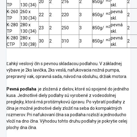
m2
20
2
216
2
850g/
2
TP
130 (34)
skl.
K-260
260 x
pevná
m2
22
2
220
3
850g/
2
TP
130 (34)
skl.
K-280
280 x
pevná
m2
23
2
250
3
850g/
2
TP
130 (34)
skl.
K-280
280 x
pevná
m2
30
2
310
3
850g/
2
CTP
130 (38)
skl.
Ľahký veslový čln s pevnou skladacou podlahou. V základnej
výbave je 2ks lavička, 2ks veslá, nafukovacia nožná pumpa,
prepravný vak, opravná sada, návod na obsluhu, držiak motora.
Pevná podlaha
je zložená z dielov, ktoré sú spojené do jedného
kusa. Jednotlivé diely podlahy sú vyrobené z vodeodolnej
preglejky, ktorá má protišmykovú úpravu. Po vybratí podlahy z
člna je možné jednotivé diely zložiť na seba do kompaktných
rozmerov. Pri nafukovaní člna sa podlaha rozloží a jednoducho
vloží na dno člna. Výhodou tohto druhu podlahy je pokrytie celej
plochy dna člna.