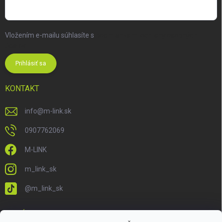
Vložením e-mailu súhlasíte s
podmienkami ochrany osobných
údajov
Prihlásiť sa
KONTAKT
info
@
m-link.sk
0907762069
M-LINK
m_link_sk
@m_link_sk
PRIJÍMAME ONLINE PLATBY