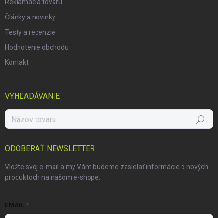
Reklamácia tovaru
Články a novinky
Testy a recenzie
Hodnotenie obchodu
Kontakt
VYHĽADÁVANIE
Hľadať
ODOBERAŤ NEWSLETTER
Vložte svoj e-mail a my Vám budeme zasielať informácie o nových
produktoch na našom e-shope.
EMAIL