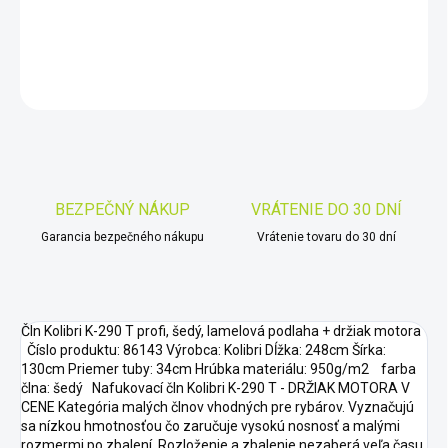
DETAILNÉ INFORMÁCIE
OPÝTAŤ SA
STRÁŽIŤ
Uložiť
BEZPEČNÝ NÁKUP
VRÁTENIE DO 30 DNÍ
Garancia bezpečného nákupu
Vrátenie tovaru do 30 dní
Čln Kolibri K-290 T profi, šedý, lamelová podlaha + držiak motora
Číslo produktu: 86143 Výrobca: Kolibri Dĺžka: 248cm Šírka:
130cm Priemer tuby: 34cm Hrúbka materiálu: 950g/m2 farba
člna: šedý Nafukovací čln Kolibri K-290 T - DRŽIAK MOTORA V
CENE Kategória malých člnov vhodných pre rybárov. Vyznačujú
sa nízkou hmotnosťou čo zaručuje vysokú nosnosť a malými
rozmermi po zbalení. Rozloženie a zbalenie nezaberá veľa času.