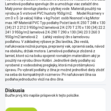
Lamelová podlaha spevňuje čln a umožňuje viac zaťažiť dno.
Malý ponor dovoľuje plavbu v plytkej vode. Materiál použitý na
výrobu je 5 vrstvové PVC hustoty 950g/m2. Model Rozmery v
cm D x Š (ø valca) Váha v kg Počet osôb Nosnosť v kg Motor
max. HP Materiál PVC Typ podlahy Počet lavíc K-250 T 248 x 130
(34) 21 2 212 3 950g/m2 lamelová 2 K-270 T 270 x 130 (34) 22 2
241 3 950g/m2 lamelová 2 K-290 T 290 x 130 (34) 23 3 260 3
950g/m2 lamelová 2 Ľahký veslový čln s lamelovou
podlahou. V základnej výbave je 2ks lavička, 2ks veslá,
nafukovacia nožná pumpa, prepravný vak, opravná sada, návod
na obsluhu, držiak motora. Lamelová podlaha je zložená z
lamiel, ktoré sú na boku spojené rovnakým materiálom aký je
použitý na výrobu člnov Kolibri. Jednotlivé diely podlahy sú
vyrobené z vodeodolnej preglejky, ktorá má protišmykovú
úpravu. Po vybratí podlahy z člna je možné jednotlivé diely zložiť
na seba do kompaktných rozmerov. Pri nafukovaní člna sa
podlaha jednoducho vloží na dno člna.
Diskusia
Buďte prvý, kto napíše príspevok k tejto položke.