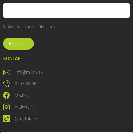
Vložením e-mailu súhlasíte s
podmienkami ochrany osobných
údajov
Prihlásiť sa
KONTAKT
info
@
m-link.sk
0907762069
M-LINK
m_link_sk
@m_link_sk