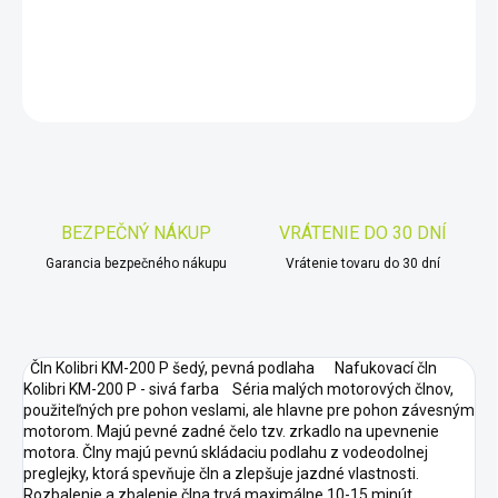
DETAILNÉ INFORMÁCIE
OPÝTAŤ SA
STRÁŽIŤ
Uložiť
BEZPEČNÝ NÁKUP
VRÁTENIE DO 30 DNÍ
Garancia bezpečného nákupu
Vrátenie tovaru do 30 dní
Čln Kolibri KM-200 P šedý, pevná podlaha Nafukovací čln
Kolibri KM-200 P - sivá farba Séria malých motorových člnov,
použiteľných pre pohon veslami, ale hlavne pre pohon závesným
motorom. Majú pevné zadné čelo tzv. zrkadlo na upevnenie
motora. Člny majú pevnú skládaciu podlahu z vodeodolnej
preglejky, ktorá spevňuje čln a zlepšuje jazdné vlastnosti.
Rozbalenie a zbalenie člna trvá maximálne 10-15 minút.