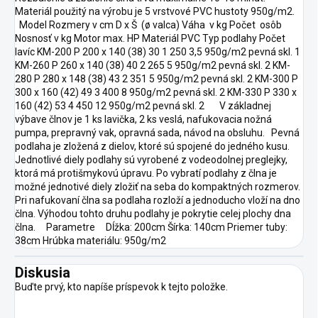
Materiál použitý na výrobu je 5 vrstvové PVC hustoty 950g/m2.
Model Rozmery v cm D x Š (ø valca) Váha v kg Počet osôb
Nosnosť v kg Motor max. HP Materiál PVC Typ podlahy Počet
lavíc KM-200 P 200 x 140 (38) 30 1 250 3,5 950g/m2 pevná skl. 1
KM-260 P 260 x 140 (38) 40 2 265 5 950g/m2 pevná skl. 2 KM-
280 P 280 x 148 (38) 43 2 351 5 950g/m2 pevná skl. 2 KM-300 P
300 x 160 (42) 49 3 400 8 950g/m2 pevná skl. 2 KM-330 P 330 x
160 (42) 53 4 450 12 950g/m2 pevná skl. 2 V základnej
výbave člnov je 1 ks lavička, 2 ks veslá, nafukovacia nožná
pumpa, prepravný vak, opravná sada, návod na obsluhu. Pevná
podlaha je zložená z dielov, ktoré sú spojené do jedného kusu.
Jednotlivé diely podlahy sú vyrobené z vodeodolnej preglejky,
ktorá má protišmykovú úpravu. Po vybratí podlahy z člna je
možné jednotivé diely zložiť na seba do kompaktných rozmerov.
Pri nafukovaní člna sa podlaha rozloží a jednoducho vloží na dno
člna. Výhodou tohto druhu podlahy je pokrytie celej plochy dna
člna. Parametre Dĺžka: 200cm Šírka: 140cm Priemer tuby:
38cm Hrúbka materiálu: 950g/m2
Diskusia
Buďte prvý, kto napíše príspevok k tejto položke.