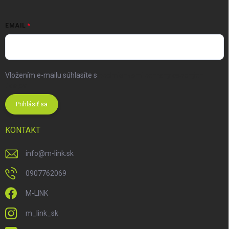
EMAIL
Vložením e-mailu súhlasíte s
podmienkami ochrany osobných
údajov
Prihlásiť sa
KONTAKT
info
@
m-link.sk
0907762069
M-LINK
m_link_sk