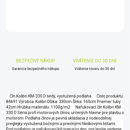
DETAILNÉ INFORMÁCIE
OPÝTAŤ SA
STRÁŽIŤ
Uložiť
BEZPEČNÝ NÁKUP
VRÁTENIE DO 30 DNÍ
Garancia bezpečného nákupu
Vrátenie tovaru do 30 dní
Čln Kolibri KM-330 D šedý, vystužená podlaha Číslo produktu:
84691 Výrobca: Kolibri Dĺžka: 330cm Šírka: 160cm Priemer tuby:
42cm Hrúbka materiálu: 1100g/m2 Nafukovací čln Kolibri KM-
330 D Séria profi motorových člnov, určených hlavne pre plavbu s
motorom. Podlaha člnov je pevná skládacia z vodeodolnej
preglejky vystužená bočnými a priečnými hliníkovými lištami.
Pod podlahou je nafukovací kýl tvarujúci dno, pre lepšie vedenie