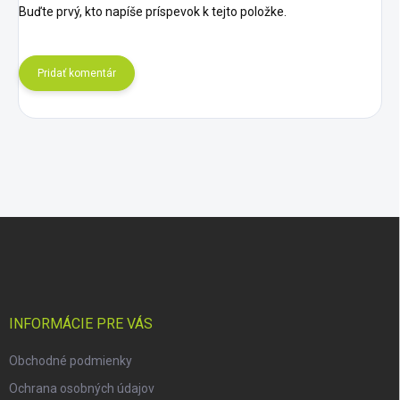
Buďte prvý, kto napíše príspevok k tejto položke.
Pridať komentár
Z
á
p
ä
t
i
INFORMÁCIE PRE VÁS
e
Obchodné podmienky
Ochrana osobných údajov