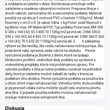
a ovládanie pri plavbe v sklze. Konštrukcia umožňuje veľké
zaťaženie a osadenie výkonnými motormi. Preprava člna je v
dvoch vakoch, samostatne čln a samostatne podlaha. Materiál
použitý na výrobu je 5 vrstvové PVC o hustote 1100g/m2. Model
Rozmery v cm D x Š (ø valca) Váha v kg Počet osôb Nosnosť v
kg Motor max. HP Materiál PVC Typ podlahy Počet lavíc KM-300
D 300 x 160 (42) 55 3 400 10 1100g/m2 pevná skl. 2 KM-330 D
330 x 160 (42) 60 4 455 15 1100g/m2 pevná skl. 2 KM-360 D 360
x 160 (42) 70 5 632 20 1100g/m2 pevná skl. 2 V základnej
výbave sú 2ks lavičky, 2ks veslá, nafukovacia nožná pumpa, 2ks
prepravné vaky, opravná, sada, návod na obsluhu. Pevná
vystužená podlaha je žložená z dielov, ktoré sa spájajú
hliníkovými profilmi. Jednotlivé diely podlahy sú vyrobené z
vodeodolnej preglejky, ktorá má protišmykovú úpravu. Pre
vybratie podlahy z člna je nutné podlahu rozobrať na jednotlivé
diely, ktoré je následne možné zabaliť do tašky v ktorej sa
podlaha k člnu dodáva. Pevná vystužená podlaha sa používa iba
u člnov, ktoré majú nafukovací kýl. Výhodou tohto druhu podlahy
je jej pevnosť vďaka čomu môžete využiť celú vnútornú plochu
dna člna. V prípade použitia lodného motora, nafukovací kýl
zvyšuje manévrovacie schopnosti člna.
Diskusia