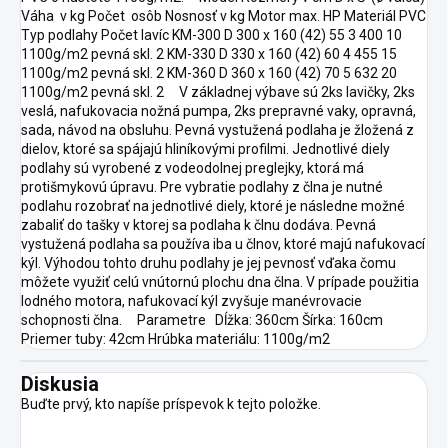
Váha v kg Počet osôb Nosnosť v kg Motor max. HP Materiál PVC
Typ podlahy Počet lavíc KM-300 D 300 x 160 (42) 55 3 400 10
1100g/m2 pevná skl. 2 KM-330 D 330 x 160 (42) 60 4 455 15
1100g/m2 pevná skl. 2 KM-360 D 360 x 160 (42) 70 5 632 20
1100g/m2 pevná skl. 2 V základnej výbave sú 2ks lavičky, 2ks
veslá, nafukovacia nožná pumpa, 2ks prepravné vaky, opravná,
sada, návod na obsluhu. Pevná vystužená podlaha je žložená z
dielov, ktoré sa spájajú hliníkovými profilmi. Jednotlivé diely
podlahy sú vyrobené z vodeodolnej preglejky, ktorá má
protišmykovú úpravu. Pre vybratie podlahy z člna je nutné
podlahu rozobrať na jednotlivé diely, ktoré je následne možné
zabaliť do tašky v ktorej sa podlaha k člnu dodáva. Pevná
vystužená podlaha sa používa iba u člnov, ktoré majú nafukovací
kýl. Výhodou tohto druhu podlahy je jej pevnosť vďaka čomu
môžete využiť celú vnútornú plochu dna člna. V prípade použitia
lodného motora, nafukovací kýl zvyšuje manévrovacie
schopnosti člna. Parametre Dĺžka: 360cm Šírka: 160cm
Priemer tuby: 42cm Hrúbka materiálu: 1100g/m2
Diskusia
Buďte prvý, kto napíše príspevok k tejto položke.