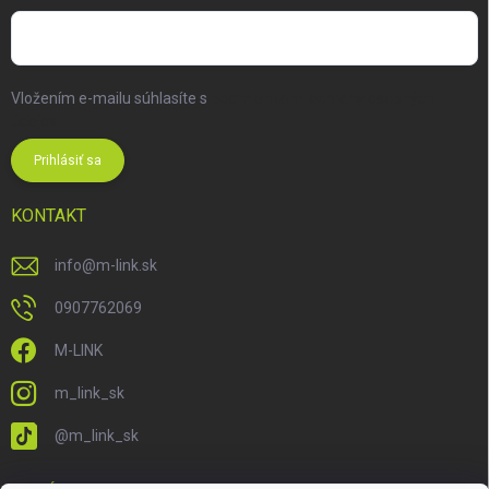
Vložením e-mailu súhlasíte s
podmienkami ochrany osobných
údajov
Prihlásiť sa
KONTAKT
info
@
m-link.sk
0907762069
M-LINK
m_link_sk
@m_link_sk