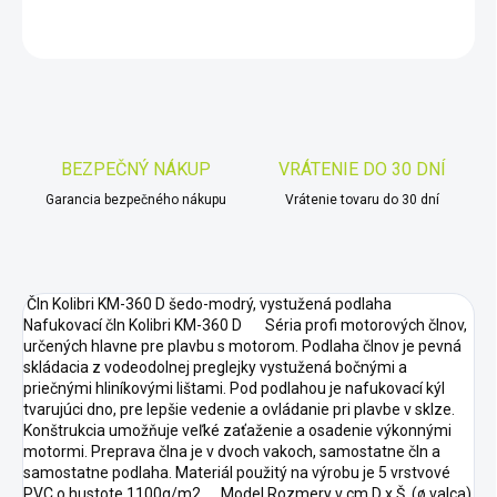
OPÝTAŤ SA
STRÁŽIŤ
Uložiť
BEZPEČNÝ NÁKUP
VRÁTENIE DO 30 DNÍ
Garancia bezpečného nákupu
Vrátenie tovaru do 30 dní
Čln Kolibri KM-360 D šedo-modrý, vystužená podlaha
Nafukovací čln Kolibri KM-360 D Séria profi motorových člnov,
určených hlavne pre plavbu s motorom. Podlaha člnov je pevná
skládacia z vodeodolnej preglejky vystužená bočnými a
priečnými hliníkovými lištami. Pod podlahou je nafukovací kýl
tvarujúci dno, pre lepšie vedenie a ovládanie pri plavbe v sklze.
Konštrukcia umožňuje veľké zaťaženie a osadenie výkonnými
motormi. Preprava člna je v dvoch vakoch, samostatne čln a
samostatne podlaha. Materiál použitý na výrobu je 5 vrstvové
PVC o hustote 1100g/m2. Model Rozmery v cm D x Š (ø valca)