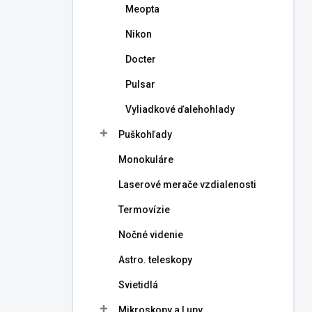
Meopta
Nikon
Docter
Pulsar
Vyliadkové ďalehohlady
Puškohľady
Monokuláre
Laserové merače vzdialenosti
Termovízie
Nočné videnie
Astro. teleskopy
Svietidlá
Mikroskopy a Lupy