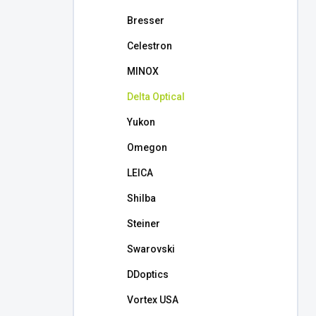
l
Bresser
Celestron
MINOX
Delta Optical
Yukon
Omegon
LEICA
Shilba
Steiner
Swarovski
DDoptics
Vortex USA