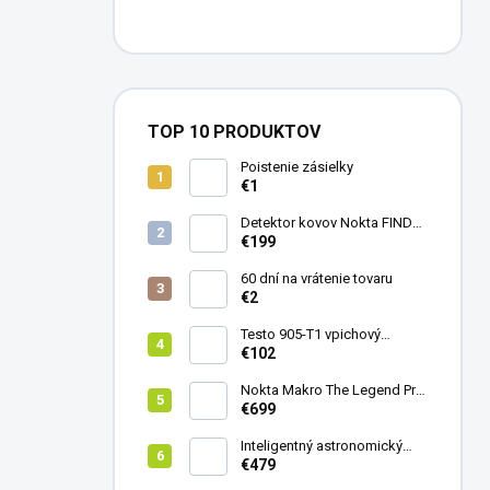
TOP 10 PRODUKTOV
Poistenie zásielky
€1
Detektor kovov Nokta FINDX
Pro
€199
60 dní na vrátenie tovaru
€2
Testo 905-T1 vpichový
teplomer
€102
Nokta Makro The Legend Pro
Pack - model 2024
€699
Inteligentný astronomický
teleskop DwarfLab Dwarf
€479
mini