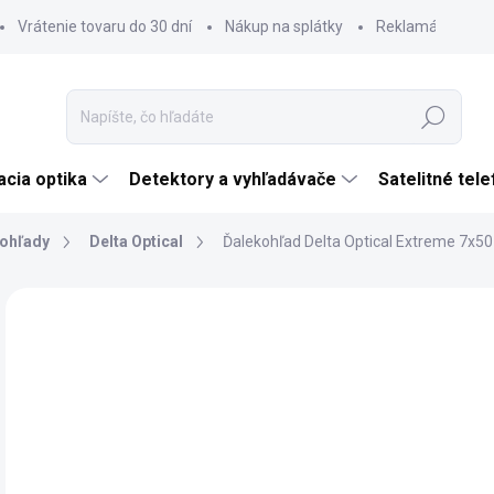
Vrátenie tovaru do 30 dní
Nákup na splátky
Reklamácia tova
Hľadať
cia optika
Detektory a vyhľadávače
Satelitné tel
ohľady
Delta Optical
Ďalekohľad Delta Optical Extreme 7x50
Neohodnotené
Podrobnosti hodnotenia
ZNAČKA:
DELTA 
€
€24
Jedn
SK
cena
MÔŽ
DO: