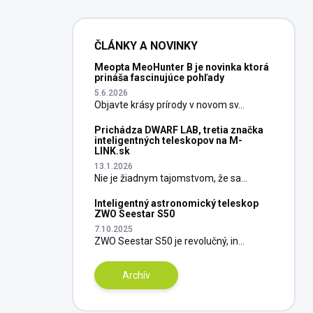
ČLÁNKY A NOVINKY
Meopta MeoHunter B je novinka ktorá
prináša fascinujúce pohľady
5.6.2026
Objavte krásy prírody v novom sv...
Prichádza DWARF LAB, tretia značka
inteligentných teleskopov na M-
LINK.sk
13.1.2026
Nie je žiadnym tajomstvom, že sa...
Inteligentný astronomický teleskop
ZWO Seestar S50
7.10.2025
ZWO Seestar S50 je revolučný, in...
Archív