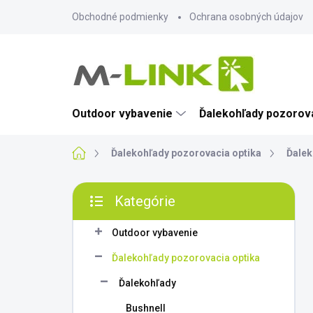
Prejsť
Obchodné podmienky
Ochrana osobných údajov
na
obsah
Outdoor vybavenie
Ďalekohľady pozorova
Domov
Ďalekohľady pozorovacia optika
Ďalek
B
Kategórie
o
Preskočiť
č
kategórie
n
Outdoor vybavenie
ý
Ďalekohľady pozorovacia optika
p
a
Ďalekohľady
n
Bushnell
e