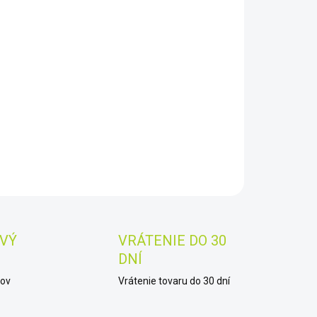
8.2026
−
+
Pridať do košíka
AILNÉ INFORMÁCIE
OPÝTAŤ SA
STRÁŽIŤ
Uložiť
VÝ
VRÁTENIE DO 30
DNÍ
kov
Vrátenie tovaru do 30 dní