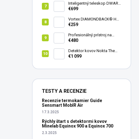
Inteligentný teleskop DWARF
III + originálny statív DWARF 3
€699
Vortex DIAMONDBACK® HD
8X42
€259
Profesionálný prístroj na
vedenie vŕtania Laserliner
€480
CenterScanner Compact
Detektor kovov Nokta The
Legend 2
€1 099
TESTY A RECENZIE
Recenzie termokamier Guide
Sensmart MobIR Air
17.3.2025
Rýchly štart s detektormi kovov
Minelab Equinox 900 a Equinox 700
2.3.2025