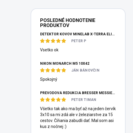
POSLEDNÉ HODNOTENIE
PRODUKTOV
DETEKTOR KOVOV MINELAB X-TERRA ELITE PINPOITER SET
PETER P
Vsetko ok
NIKON MONARCH M5 10X42
JÁN BÁNOVČIN
Spokojný
PREVODOVÁ REDUKCIA BRESSER MESSIER HEXAFOC 1:10
PETER TIMAN
Všetko tak ako ma byť až na jeden červík
3x10 sa mi zdá ale v železiarstve za 15
cestov. Číňania zabudli dať. Mal som asi
kus z nočnej :)