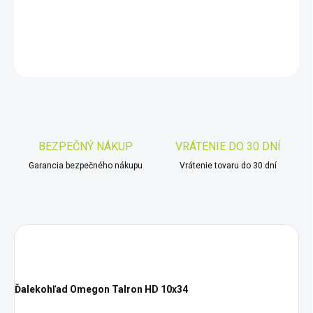
DETAILNÉ INFORMÁCIE
OPÝTAŤ SA
STRÁŽIŤ
Uložiť
BEZPEČNÝ NÁKUP
VRÁTENIE DO 30 DNÍ
Garancia bezpečného nákupu
Vrátenie tovaru do 30 dní
Ďalekohľad Omegon Talron HD 10x34