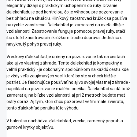
elegantný dizajn s praktickým uchopením do ruky. Držanie
ďalekohľadu je pod kontrolou, čo je výhodou pre pozorovanie
bez ohľadu na situáciu. Hliníkový zaostrovací krúžok sa používa
na rýchle zaostrenie. Ďalekohľad je zameraný na oveľa dlhšie
vzdialenosti. Zaostrovanie funguje pomocou pravej ruky, stačí
iba otočiť zaostrovacím krúžkom trochu doprava. Jedná sa o
navyknutý pohyb pravej ruky.
Vreckový ďalekohľad je určený na pozorovanie tak na cestách
ako aj vo vlastnej záhrade. Tento ďalekohľad je kompaktný a
veľmi praktický - je dokonalým spoločníkom na každú cestu. kde
je vždy veľa zaujímavých vecí, ktoré by ste si chceli bližšie
pozrieť. Je fascinujúce používať ho aj vo svojej vlastnej záhrade -
napríklad na pozorovanie malého orieška. Ďalekohľad sa dá totiž
zamerať aj na blízke vzdialenosti, aj pri 2 metroch budete mať
ostrý obraz. Aj tým, ktorí chcú pozorovať veľmi malé zvieratá,
tento ďalekohľad ponúka túto výhodu.
V balení sa nachádza: ďalekohľad, vrecko, ramenný popruh a
gumové krytky objektívu.