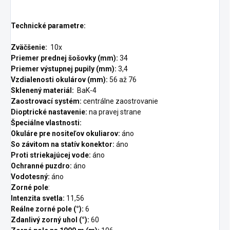
Technické parametre:
Zväčšenie:
10x
Priemer prednej šošovky (mm):
34
Priemer výstupnej pupily (mm):
3,4
Vzdialenosti okulárov (mm):
56 až 76
Sklenený materiál:
BaK-4
Zaostrovací systém:
centrálne zaostrovanie
Dioptrické nastavenie:
na pravej strane
Špeciálne vlastnosti:
Okuláre pre nositeľov okuliarov:
áno
So závitom na statív konektor:
áno
Proti striekajúcej vode:
áno
Ochranné puzdro:
áno
Vodotesný:
áno
Zorné pole
:
Intenzita svetla:
11,56
Reálne zorné pole (°):
6
Zdanlivý zorný uhol (°):
60