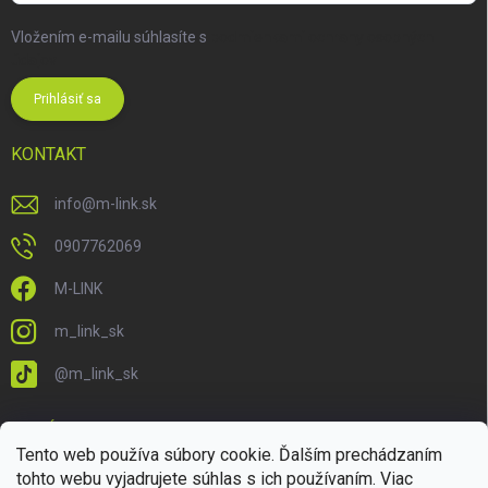
Vložením e-mailu súhlasíte s
podmienkami ochrany osobných
údajov
Prihlásiť sa
KONTAKT
info
@
m-link.sk
0907762069
M-LINK
m_link_sk
@m_link_sk
PRIJÍMAME ONLINE PLATBY
Tento web používa súbory cookie. Ďalším prechádzaním
tohto webu vyjadrujete súhlas s ich používaním. Viac