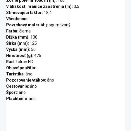
Zorné pole na 1000 m (m):
106
V blízkosti hranice zaostrenia (m):
3,5
Stmievajúci faktor:
18,4
Všeobecne:
Povrchový materiál:
pogumovaný
Farba:
čierna
Dĺžka (mm):
130
Šírka (mm):
125
Výška (mm):
50
Hmotnosť (g):
475
Rad
: Talron HD
Oblasť použitia
:
Turistika
: áno
Pozorovanie vtákov:
áno
Cestovanie
: áno
Šport
: áno
Plachtenie
: áno