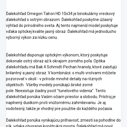
Ďalekohľad Omegon Talron HD 10x34 je binokulárny vreckový
ďalekohľad s ostrým obrazom. Ďalekohľad poskytne úžasný
výhľad do prírodného sveta. Aj tento najmenší model poskytuje
vďaka optickej kvalite jasný obraz. Ďalekohľad má jednoducho
výborný výkon za nízku cenu.
Ďalekohľad disponuje optickým výkonom, ktorý poskytuje
dokonale ostrý obraz až k okrajom zorného poľa. Optika
ďalekohľadu má Bak 4 Schmidt-Pechan hranoly, ktoré zaisťujú
brilantný a jasný obraz. V kombinácii s multi-vrstvami môžete
pozorovať v okolí - v prírode mnohé detaily na rôznych
objektoch. Všetky modely ponúkajú široké zorné
pole. Neexistuje žiadny pocit "tunelového videnia". Tento
ďalekohľad ponúka Vašim očiam priestor a slobodu. Prístroj je
naplnený dusíkom proti vnútornému zahmlievaniu. Je aj
vodotesný, takže je vhodný pre použitie do každého počasia.
Ďalekohľad ponúka vynikajúcu priľnavosť, zmestí sa pohodlne do
rúk, vďaka otvorenej konštrukcii mosta. Ďalekohľad má nový