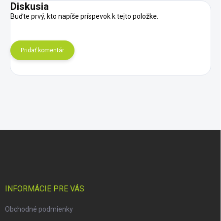
Diskusia
Buďte prvý, kto napíše príspevok k tejto položke.
Pridať komentár
Z
á
p
ä
t
i
INFORMÁCIE PRE VÁS
e
Obchodné podmienky