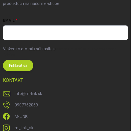
produktoch na našom e-shope.
EMAIL
Vložením e-mailu súhlasíte s
podmienkami ochrany osobných
údajov
Prihlásiť sa
KONTAKT
info
@
m-link.sk
0907762069
M-LINK
m_link_sk