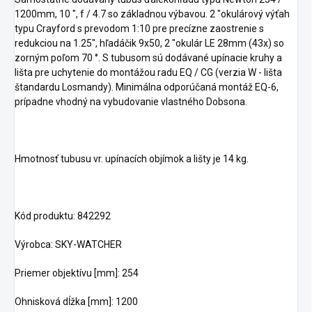
1200mm, 10 ", f / 4.7 so základnou výbavou. 2 "okulárový výťah
typu Crayford s prevodom 1:10 pre precízne zaostrenie s
redukciou na 1.25", hľadáčik 9x50, 2 "okulár LE 28mm (43x) so
zorným poľom 70 °. S tubusom sú dodávané upínacie kruhy a
lišta pre uchytenie do montážou radu EQ / CG (verzia W - lišta
štandardu Losmandy). Minimálna odporúčaná montáž EQ-6,
prípadne vhodný na vybudovanie vlastného Dobsona.
Hmotnosť tubusu vr. upínacích objímok a lišty je 14 kg.
Kód produktu: 842292
Výrobca: SKY-WATCHER
Priemer objektívu [mm]: 254
Ohnisková dĺžka [mm]: 1200