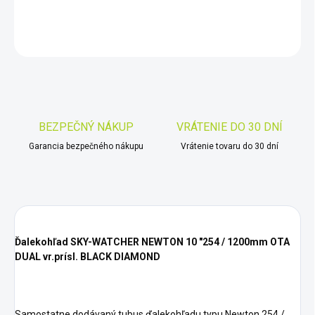
DETAILNÉ INFORMÁCIE
OPÝTAŤ SA
STRÁŽIŤ
Uložiť
BEZPEČNÝ NÁKUP
VRÁTENIE DO 30 DNÍ
Garancia bezpečného nákupu
Vrátenie tovaru do 30 dní
Ďalekohľad SKY-WATCHER NEWTON 10 "254 / 1200mm OTA
DUAL vr.prísl. BLACK DIAMOND
Samostatne dodávaný tubus ďalekohľadu typu Newton 254 /