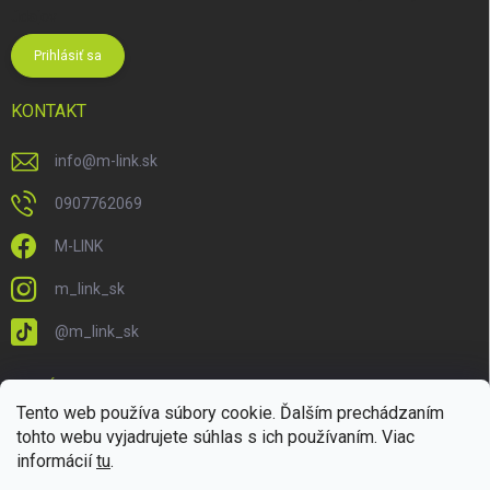
údajov
Prihlásiť sa
KONTAKT
info
@
m-link.sk
0907762069
M-LINK
m_link_sk
@m_link_sk
PRIJÍMAME ONLINE PLATBY
Tento web používa súbory cookie. Ďalším prechádzaním
tohto webu vyjadrujete súhlas s ich používaním. Viac
informácií
tu
.