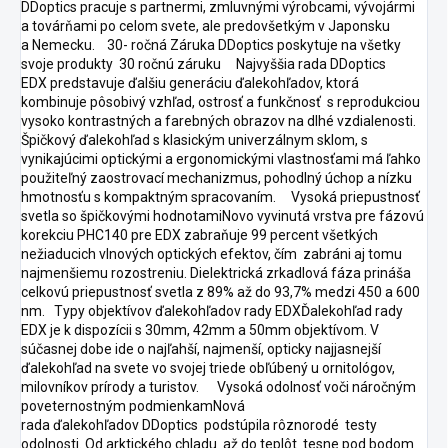
DDoptics pracuje s partnermi, zmluvnými výrobcami, vývojármi
a továrňami po celom svete, ale predovšetkým v Japonsku
a Nemecku. 30- ročná Záruka DDoptics poskytuje na všetky
svoje produkty 30 ročnú záruku Najvyššia rada DDoptics
EDX predstavuje ďalšiu generáciu ďalekohľadov, ktorá
kombinuje pôsobivý vzhľad, ostrosť a funkčnosť s reprodukciou
vysoko kontrastných a farebných obrazov na dlhé vzdialenosti.
Špičkový ďalekohľad s klasickým univerzálnym sklom, s
vynikajúcimi optickými a ergonomickými vlastnosťami má ľahko
použiteľný zaostrovací mechanizmus, pohodlný úchop a nízku
hmotnosťu s kompaktným spracovaním. Vysoká priepustnosť
svetla so špičkovými hodnotamiNovo vyvinutá vrstva pre fázovú
korekciu PHC140 pre EDX zabraňuje 99 percent všetkých
nežiaducich vlnových optických efektov, čím zabráni aj tomu
najmenšiemu rozostreniu. Dielektrická zrkadlová fáza prináša
celkovú priepustnosť svetla z 89% až do 93,7% medzi 450 a 600
nm. Typy objektívov ďalekohľadov rady EDXĎalekohľad rady
EDX je k dispozícii s 30mm, 42mm a 50mm objektívom. V
súčasnej dobe ide o najľahší, najmenší, opticky najjasnejší
ďalekohľad na svete vo svojej triede obľúbený u ornitológov,
milovníkov prírody a turistov. Vysoká odolnosť voči náročným
poveternostným podmienkamNová
rada ďalekohľadov DDoptics podstúpila rôznorodé testy
odolnosti. Od arktického chladu až do teplôt tesne pod bodom