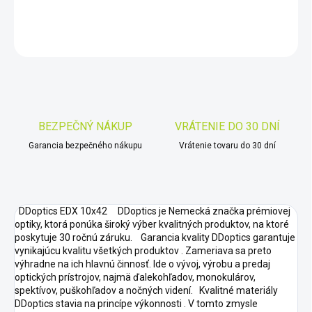
DETAILNÉ INFORMÁCIE
OPÝTAŤ SA
STRÁŽIŤ
Uložiť
BEZPEČNÝ NÁKUP
VRÁTENIE DO 30 DNÍ
Garancia bezpečného nákupu
Vrátenie tovaru do 30 dní
DDoptics EDX 10x42 DDoptics je Nemecká značka prémiovej
optiky, ktorá ponúka široký výber kvalitných produktov, na ktoré
poskytuje 30 ročnú záruku. Garancia kvality DDoptics garantuje
vynikajúcu kvalitu všetkých produktov . Zameriava sa preto
výhradne na ich hlavnú činnosť. Ide o vývoj, výrobu a predaj
optických prístrojov, najmä ďalekohľadov, monokulárov,
spektívov, puškohľadov a nočných videní. Kvalitné materiály
DDoptics stavia na princípe výkonnosti . V tomto zmysle