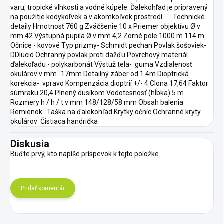
varu, tropické vlhkosti a vodné kúpele. Ďalekohľad je pripravený
na použitie kedykoľvek a v akomkoľvek prostredí. Technické
detaily Hmotnosť 760 g Zväčšenie 10 x Priemer objektívu Ø v
mm 42 Výstupná pupila Ø v mm 4,2 Zorné pole 1000 m 114 m
Očnice - kovové Typ prizmy- Schmidt pechan Povlak šošoviek-
DDlucid Ochranný povlak proti dažďu Povrchový materiál
ďalekoľadu - polykarbonát Výstuž tela- guma Vzdialenosť
okulárov v mm -17mm Detailný záber od 1.4m Dioptrická
korekcia- vpravo Kompenzácia dioptrií +/- 4 Clona 17,64 Faktor
súmraku 20,4 Plnený dusíkom Vodotesnosť (hĺbka) 5 m
Rozmery h / h / t v mm 148/128/58 mm Obsah balenia
Remienok Taška na ďalekohľad Krytky očníc Ochranné kryty
okulárov Čistiaca handrička
Diskusia
Buďte prvý, kto napíše príspevok k tejto položke.
Pridať komentár