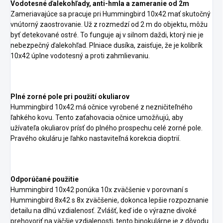
Vodotesné ďalekohľady, anti-hmla a zameranie od 2m
Zameriavajúce sa pracuje pri Hummingbird 10x42 mať skutočný
vnútorný zaostrovanie. Už z rozmedzí od 2 m do objektu, môžu
byť detekované ostré. To funguje aj v silnom daždi, ktorý nie je
nebezpečný ďalekohľad. Plniace dusíka, zaisťuje, že je kolibrík
10x42 úplne vodotesný a proti zahmlievaniu.
Plné zorné pole pri použití okuliarov
Hummingbird 10x42 má očnice vyrobené z nezničiteľného
ľahkého kovu. Tento zaťahovacia očnice umožňujú, aby
užívateľa okuliarov prísť do plného prospechu celé zorné pole.
Pravého okuláru je ľahko nastaviteľná korekcia dioptrií.
Odporúčané použitie
Hummingbird 10x42 ponúka 10x zväčšenie v porovnaní s
Hummingbird 8x42 s 8x zväčšenie, dokonca lepšie rozpoznanie
detailu na dlhú vzdialenosť. Zvlášť, keď ide o výrazne divoké
prehovoriť na väčšie vzdialenosti, tento binokulárne je z dôvodu