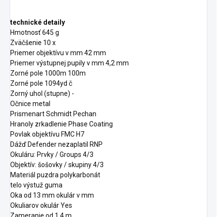
technické detaily
Hmotnosť 645 g
Zväčšenie 10 x
Priemer objektívu v mm 42 mm
Priemer výstupnej pupily v mm 4,2 mm
Zorné pole 1000m 100m
Zorné pole 1094yd č
Zorný uhol (stupne) -
Očnice metal
Prismenart Schmidt Pechan
Hranoly zrkadlenie Phase Coating
Povlak objektívu FMC H7
Dážď Defender nezaplatil RNP
Okuláru: Prvky / Groups 4/3
Objektív: šošovky / skupiny 4/3
Materiál puzdra polykarbonát
telo výstuž guma
Oka od 13 mm okulár v mm
Okuliarov okulár Yes
Zameranie od 1,4 m