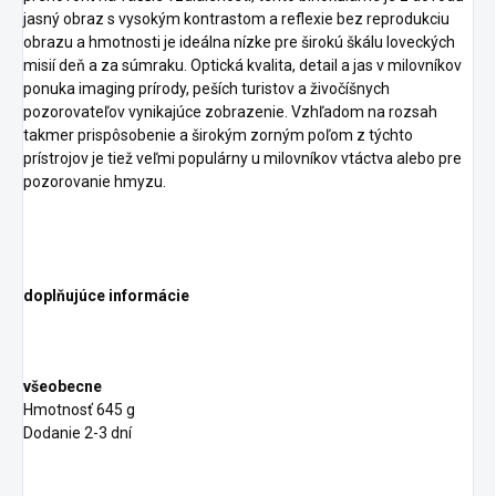
jasný obraz s vysokým kontrastom a reflexie bez reprodukciu
obrazu a hmotnosti je ideálna nízke pre širokú škálu loveckých
misií deň a za súmraku. Optická kvalita, detail a jas v milovníkov
ponuka imaging prírody, peších turistov a živočíšnych
pozorovateľov vynikajúce zobrazenie. Vzhľadom na rozsah
takmer prispôsobenie a širokým zorným poľom z týchto
prístrojov je tiež veľmi populárny u milovníkov vtáctva alebo pre
pozorovanie hmyzu.
doplňujúce informácie
všeobecne
Hmotnosť 645 g
Dodanie 2-3 dní