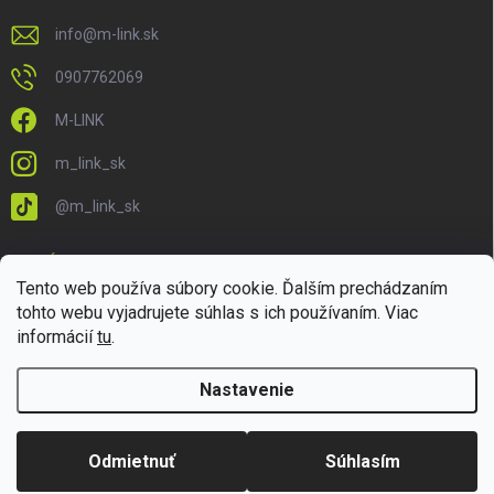
info
@
m-link.sk
0907762069
M-LINK
m_link_sk
@m_link_sk
PRIJÍMAME ONLINE PLATBY
Tento web používa súbory cookie. Ďalším prechádzaním
tohto webu vyjadrujete súhlas s ich používaním. Viac
informácií
tu
.
Nastavenie
Copyright 2026
M-LINK.sk
. Všetky práva vyhradené.
Upraviť nastavenie
cookies
Odmietnuť
Súhlasím
Vytvoril Shoptet