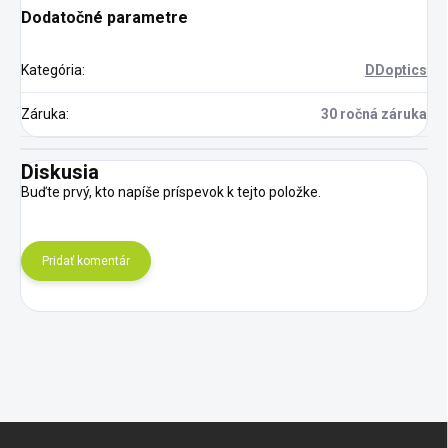
Dodatočné parametre
Kategória
:
DDoptics
Záruka
:
30 ročná záruka
Diskusia
Buďte prvý, kto napíše príspevok k tejto položke.
Pridať komentár
Z