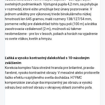
svetelných podmienkach. Výstupná pupila 4,2 mm, sa pohybuje
v rozmedzí, ktoré ešte umožňuje bez únavy pozorovanie. V
jednom unikátny pre výkonovej triede binokulárneho nízkej
hmotnosti len 645 gramov, malé rozmery 138/127/54 mm,
pomerne veľký pre ďalekohľad tohto typu poli (100 m) a krátka
zaostrovacia vzdialenosť (2 m), možnosti sú takmer
neobmedzene - pre lov v lesoch, poliach a horách na vyjadrenie
vo svete vtákov, kvetín a hmyzu.
Ľahká a vysoko kontrastný ďalekohľad s 10-násobným
zväčšením
Korekcia komplex fáza strešné hranola pre brilantné, pravda-
farebné, vysoko kontrastné obrazy. V mesačné alebo protisvetle
ťažko efektu rozptýleného svetla dochádza. H7 FMC
kompenzácie zaručuje iba impozantný jas obrazu a vysokú
odrazu bez ostrosť obrazu v okrajovej oblasti zorného poľa.