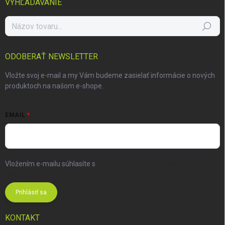
VYHĽADÁVANIE
Hľadať
ODOBERAŤ NEWSLETTER
Vložte svoj e-mail a my Vám budeme zasielať informácie o nových
produktoch na našom e-shope.
EMAIL
Vložením e-mailu súhlasíte s
podmienkami ochrany osobných
údajov
Prihlásiť sa
KONTAKT