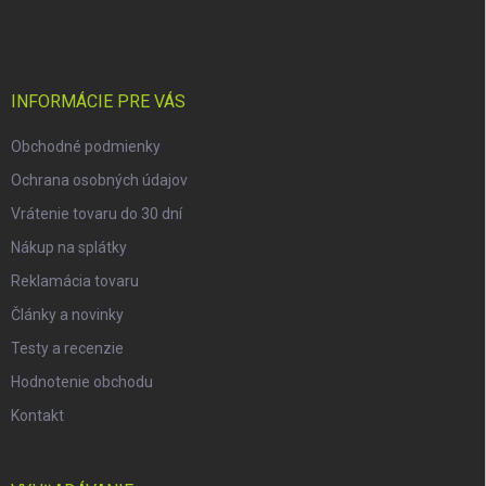
á
p
ä
t
i
INFORMÁCIE PRE VÁS
e
Obchodné podmienky
Ochrana osobných údajov
Vrátenie tovaru do 30 dní
Nákup na splátky
Reklamácia tovaru
Články a novinky
Testy a recenzie
Hodnotenie obchodu
Kontakt