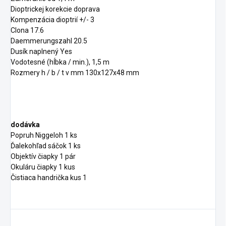
Dioptrickej korekcie doprava
Kompenzácia dioptrií +/- 3
Clona 17.6
Daemmerungszahl 20.5
Dusík naplnený Yes
Vodotesné (hĺbka / min.), 1,5 m
Rozmery h / b / t v mm 130x127x48 mm
dodávka
Popruh Niggeloh 1 ks
Ďalekohľad sáčok 1 ks
Objektív čiapky 1 pár
Okuláru čiapky 1 kus
Čistiaca handrička kus 1