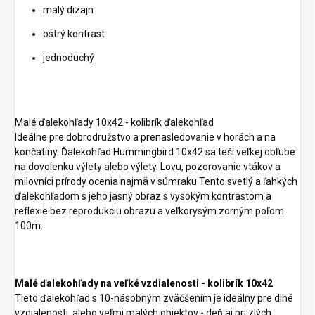
malý dizajn
ostrý kontrast
jednoduchý
Malé ďalekohľady 10x42 - kolibrík ďalekohľad
Ideálne pre dobrodružstvo a prenasledovanie v horách a na
končatiny. Ďalekohľad Hummingbird 10x42 sa teší veľkej obľube
na dovolenku výlety alebo výlety. Lovu, pozorovanie vtákov a
milovníci prírody ocenia najmä v súmraku Tento svetlý a ľahkých
ďalekohľadom s jeho jasný obraz s vysokým kontrastom a
reflexie bez reprodukciu obrazu a veľkorysým zorným poľom
100m.
Malé ďalekohľady na veľké vzdialenosti - kolibrík 10x42
Tieto ďalekohľad s 10-násobným zväčšením je ideálny pre dlhé
vzdialenosti, alebo veľmi malých objektov - deň aj pri zlých