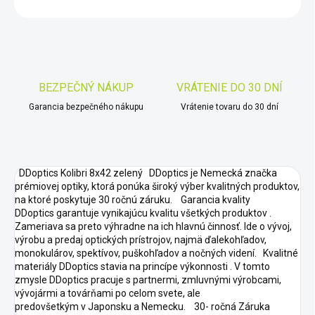
OPÝTAŤ SA
STRÁŽIŤ
Uložiť
BEZPEČNÝ NÁKUP
VRÁTENIE DO 30 DNÍ
Garancia bezpečného nákupu
Vrátenie tovaru do 30 dní
DDoptics Kolibri 8x42 zelený DDoptics je Nemecká značka
prémiovej optiky, ktorá ponúka široký výber kvalitných produktov,
na ktoré poskytuje 30 ročnú záruku. Garancia kvality
DDoptics garantuje vynikajúcu kvalitu všetkých produktov .
Zameriava sa preto výhradne na ich hlavnú činnosť. Ide o vývoj,
výrobu a predaj optických prístrojov, najmä ďalekohľadov,
monokulárov, spektívov, puškohľadov a nočných videní. Kvalitné
materiály DDoptics stavia na princípe výkonnosti . V tomto
zmysle DDoptics pracuje s partnermi, zmluvnými výrobcami,
vývojármi a továrňami po celom svete, ale
predovšetkým v Japonsku a Nemecku. 30- ročná Záruka