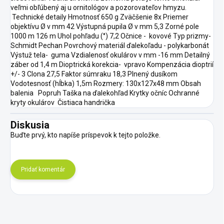
veľmi obľúbený aj u ornitológov a pozorovateľov hmyzu.
Technické detaily Hmotnosť 650 g Zväčšenie 8x Priemer
objektívu Ø v mm 42 Výstupná pupila Ø v mm 5,3 Zorné pole
1000 m 126 m Uhol pohľadu (°) 7,2 Očnice - kovové Typ prizmy-
Schmidt Pechan Povrchový materiál ďalekoľadu - polykarbonát
Výstuž tela- guma Vzdialenosť okulárov v mm -16 mm Detailný
záber od 1,4 m Dioptrická korekcia- vpravo Kompenzácia dioptrií
+/- 3 Clona 27,5 Faktor súmraku 18,3 Plnený dusíkom
Vodotesnosť (hĺbka) 1,5m Rozmery: 130x127x48 mm Obsah
balenia Popruh Taška na ďalekohľad Krytky očníc Ochranné
kryty okulárov Čistiaca handrička
Diskusia
Buďte prvý, kto napíše príspevok k tejto položke.
Pridať komentár