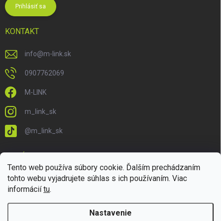
Prihlásiť sa
KONTAKT
info
@
m-link.sk
0907762069
M-LINK
m_link_sk
@m_link_sk
PRIJÍMAME ONLINE PLATBY
Tento web používa súbory cookie. Ďalším prechádzaním
tohto webu vyjadrujete súhlas s ich používaním. Viac
informácií
tu
.
Nastavenie