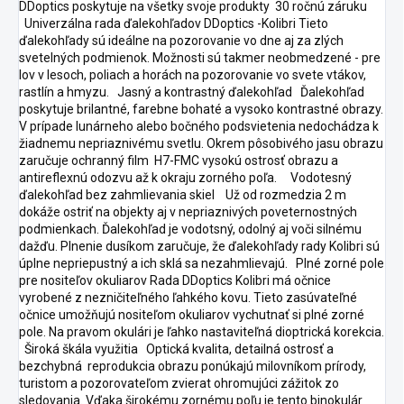
DDoptics poskytuje na všetky svoje produkty 30 ročnú záruku
Univerzálna rada ďalekohľadov DDoptics -Kolibri Tieto
ďalekohľady sú ideálne na pozorovanie vo dne aj za zlých
svetelných podmienok. Možnosti sú takmer neobmedzené - pre
lov v lesoch, poliach a horách na pozorovanie vo svete vtákov,
rastlín a hmyzu. Jasný a kontrastný ďalekohľad Ďalekohľad
poskytuje brilantné, farebne bohaté a vysoko kontrastné obrazy.
V prípade lunárneho alebo bočného podsvietenia nedochádza k
žiadnemu nepriaznivému svetlu. Okrem pôsobivého jasu obrazu
zaručuje ochranný film H7-FMC vysokú ostrosť obrazu a
antireflexnú odozvu až k okraju zorného poľa. Vodotesný
ďalekohľad bez zahmlievania skiel Už od rozmedzia 2 m
dokáže ostriť na objekty aj v nepriaznivých poveternostných
podmienkach. Ďalekohľad je vodotsný, odolný aj voči silnému
dažďu. Plnenie dusíkom zaručuje, že ďalekohľady rady Kolibri sú
úplne nepriepustný a ich sklá sa nezahmlievajú. Plné zorné pole
pre nositeľov okuliarov Rada DDoptics Kolibri má očnice
vyrobené z nezničiteľného ľahkého kovu. Tieto zasúvateľné
očnice umožňujú nositeľom okuliarov vychutnať si plné zorné
pole. Na pravom okulári je ľahko nastaviteľná dioptrická korekcia.
Široká škála využitia Optická kvalita, detailná ostrosť a
bezchybná reprodukcia obrazu ponúkajú milovníkom prírody,
turistom a pozorovateľom zvierat ohromujúci zážitok zo
sledovania. Vďaka širokému zornému poľu je tento binokulár