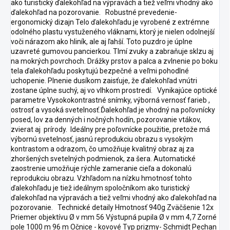
ako turistický ďalekohľad na výpravách a tiež veľmi vhodný ako
ďalekohľad na pozorovanie. Robustné prevedenie-
ergonomický dizajn Telo ďalekohľadu je vyrobené z extrémne
odolného plastu vystuženého vláknami, ktorý je nielen odolnejší
voči nárazom ako hliník, ale aj ľahší. Toto puzdro je úplne
uzavreté gumovou pancierkou. Tlmí zvuky a zabraňuje sklzu aj
na mokrých povrchoch. Drážky prstov a palca a zvlnenie po boku
tela ďalekohľadu poskytujú bezpečné a veľmi pohodlné
uchopenie. Plnenie dusíkom zaisťuje, že ďalekohľad vnútri
zostane úplne suchý, aj vo vlhkom prostredí. Vynikajúce optické
parametre Vysokokontrastné snímky, výborná vernosť farieb ,
ostrosť a vysoká svetelnosť.Ďalekohľad je vhodný na poľovnícky
posed, lov za denných i nočných hodín, pozorovanie vtákov,
zvierat aj prírody. Ideálny pre poľovnícke použitie, pretože má
výbornú svetelnosť, jasnú reprodukciu obrazu s vysokým
kontrastom a odrazom, čo umožňuje kvalitný obraz aj za
zhoršených svetelných podmienok, za šera. Automatické
zaostrenie umožňuje rýchle zameranie cieľa a dokonalú
reprodukciu obrazu. Vzhľadom na nízku hmotnosť tohto
ďalekohľadu je tiež ideálnym spoločníkom ako turistický
ďalekohľad na výpravách a tiež veľmi vhodný ako ďalekohľad na
pozorovanie. Technické detaily Hmotnosť 940g Zväčšenie 12x
Priemer objektívu Ø v mm 56 Výstupná pupila Ø v mm 4,7 Zorné
pole 1000 m 96 m Očnice - kovové Typ prizmy- Schmidt Pechan