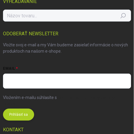
VYHĽADÁVANIE
Hľadať
ODOBERAŤ NEWSLETTER
Vložte svoj e-mail a my Vám budeme zasielať informácie o nových
produktoch na našom e-shope.
EMAIL
Vložením e-mailu súhlasíte s
podmienkami ochrany osobných
údajov
Prihlásiť sa
KONTAKT