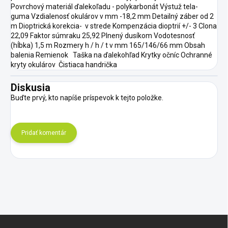
Povrchový materiál ďalekoľadu - polykarbonát Výstuž tela-
guma Vzdialenosť okulárov v mm -18,2 mm Detailný záber od 2
m Dioptrická korekcia- v strede Kompenzácia dioptrií +/- 3 Clona
22,09 Faktor súmraku 25,92 Plnený dusíkom Vodotesnosť
(hĺbka) 1,5 m Rozmery h / h / t v mm 165/146/66 mm Obsah
balenia Remienok Taška na ďalekohľad Krytky očníc Ochranné
kryty okulárov Čistiaca handrička
Diskusia
Buďte prvý, kto napíše príspevok k tejto položke.
Pridať komentár
Z