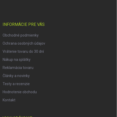
á
p
ä
t
i
INFORMÁCIE PRE VÁS
e
Obchodné podmienky
Ochrana osobných údajov
Vrátenie tovaru do 30 dní
Nákup na splátky
Reklamácia tovaru
Články a novinky
Testy a recenzie
Hodnotenie obchodu
Kontakt