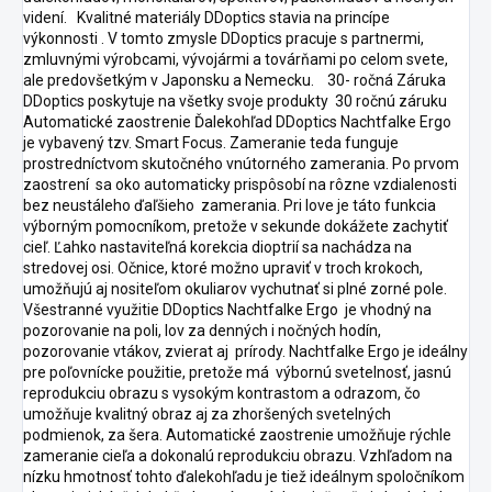
videní. Kvalitné materiály DDoptics stavia na princípe
výkonnosti . V tomto zmysle DDoptics pracuje s partnermi,
zmluvnými výrobcami, vývojármi a továrňami po celom svete,
ale predovšetkým v Japonsku a Nemecku. 30- ročná Záruka
DDoptics poskytuje na všetky svoje produkty 30 ročnú záruku
Automatické zaostrenie Ďalekohľad DDoptics Nachtfalke Ergo
je vybavený tzv. Smart Focus. Zameranie teda funguje
prostredníctvom skutočného vnútorného zamerania. Po prvom
zaostrení sa oko automaticky prispôsobí na rôzne vzdialenosti
bez neustáleho ďaľšieho zamerania. Pri love je táto funkcia
výborným pomocníkom, pretože v sekunde dokážete zachytiť
cieľ. Ľahko nastaviteľná korekcia dioptrií sa nachádza na
stredovej osi. Očnice, ktoré možno upraviť v troch krokoch,
umožňujú aj nositeľom okuliarov vychutnať si plné zorné pole.
Všestranné využitie DDoptics Nachtfalke Ergo je vhodný na
pozorovanie na poli, lov za denných i nočných hodín,
pozorovanie vtákov, zvierat aj prírody. Nachtfalke Ergo je ideálny
pre poľovnícke použitie, pretože má výbornú svetelnosť, jasnú
reprodukciu obrazu s vysokým kontrastom a odrazom, čo
umožňuje kvalitný obraz aj za zhoršených svetelných
podmienok, za šera. Automatické zaostrenie umožňuje rýchle
zameranie cieľa a dokonalú reprodukciu obrazu. Vzhľadom na
nízku hmotnosť tohto ďalekohľadu je tiež ideálnym spoločníkom