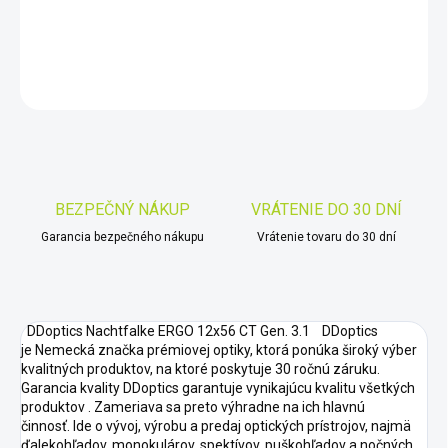
DETAILNÉ INFORMÁCIE
OPÝTAŤ SA
STRÁŽIŤ
Uložiť
BEZPEČNÝ NÁKUP
VRÁTENIE DO 30 DNÍ
Garancia bezpečného nákupu
Vrátenie tovaru do 30 dní
DDoptics Nachtfalke ERGO 12x56 CT Gen. 3.1 DDoptics
je Nemecká značka prémiovej optiky, ktorá ponúka široký výber
kvalitných produktov, na ktoré poskytuje 30 ročnú záruku.
Garancia kvality DDoptics garantuje vynikajúcu kvalitu všetkých
produktov . Zameriava sa preto výhradne na ich hlavnú
činnosť. Ide o vývoj, výrobu a predaj optických prístrojov, najmä
ďalekohľadov, monokulárov, spektívov, puškohľadov a nočných