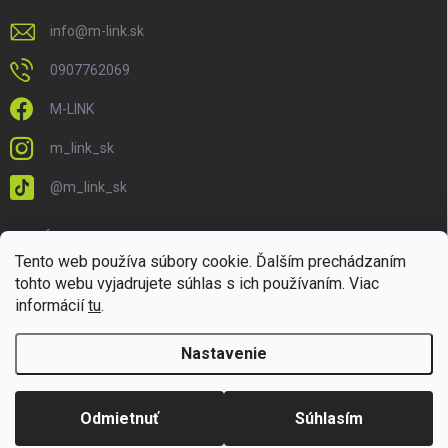
info
@
m-link.sk
0907762069
M-LINK
m_link_sk
@m_link_sk
PRIJÍMAME ONLINE PLATBY
Tento web používa súbory cookie. Ďalším prechádzaním
tohto webu vyjadrujete súhlas s ich používaním. Viac
informácií
tu
.
Nastavenie
Copyright 2026
M-LINK.sk
. Všetky práva vyhradené.
Upraviť nastavenie
cookies
Odmietnuť
Súhlasím
Vytvoril Shoptet