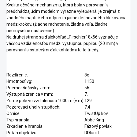
Kvalita očného mechanizmu, ktorá bola v porovnaní s
predchádzajúcim modelom výrazne vylepšená, je zrejmá z
vhodného haptického odporu a jasne definovaného blokovania
medzikrokov. (žiadne rachotenie, žiadna vôľa, žiadne
neúmyselné nastavenie)
Na druhej strane sa ďalekohľad „Pirschler“ 8x56 vyznačuje
väčšou vzdialenosťou medzi výstupnou pupilou (20 mm) v
porovnaní s ostatnými ďalekohľadmi tejto triedy.
Rozšírenie:
8x
Hmotnosť vg:
1150
Priemer šošovky v mm:
56
Výstupná zrenica v mm:
7.
Zorné pole vo vzdialenosti 1000 m (v m):
129
Pozorovací uhol v stupňoch:
7.4
Očnice:
TwistUp kov
Typ hranola:
Abbe King
Zrkadlenie hranola:
Fázový povlak
Poťah objektívu:
DDlucid