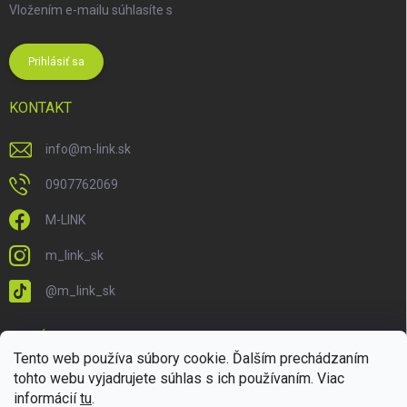
Vložením e-mailu súhlasíte s
podmienkami ochrany osobných
údajov
Prihlásiť sa
KONTAKT
info
@
m-link.sk
0907762069
M-LINK
m_link_sk
@m_link_sk
PRIJÍMAME ONLINE PLATBY
Tento web používa súbory cookie. Ďalším prechádzaním
tohto webu vyjadrujete súhlas s ich používaním. Viac
informácií
tu
.