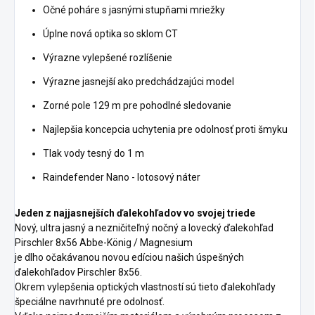
Očné poháre s jasnými stupňami mriežky
Úplne nová optika so sklom CT
Výrazne vylepšené rozlíšenie
Výrazne jasnejší ako predchádzajúci model
Zorné pole 129 m pre pohodlné sledovanie
Najlepšia koncepcia uchytenia pre odolnosť proti šmyku
Tlak vody tesný do 1 m
Raindefender Nano - lotosový náter
Jeden z najjasnejších ďalekohľadov vo svojej triede
Nový, ultra jasný a nezničiteľný nočný a lovecký ďalekohľad
Pirschler 8x56 Abbe-König / Magnesium
je dlho očakávanou novou edíciou našich úspešných
ďalekohľadov Pirschler 8x56.
Okrem vylepšenia optických vlastností sú tieto ďalekohľady
špeciálne navrhnuté pre odolnosť.