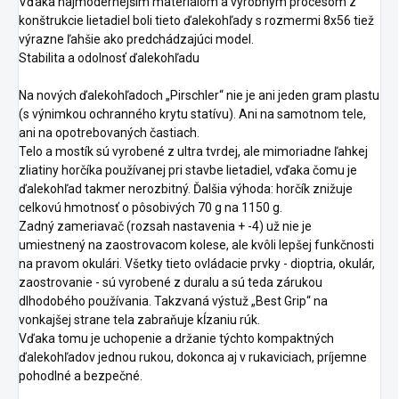
Vďaka najmodernejším materiálom a výrobným procesom z
konštrukcie lietadiel boli tieto ďalekohľady s rozmermi 8x56 tiež
výrazne ľahšie ako predchádzajúci model.
Stabilita a odolnosť ďalekohľadu
Na nových ďalekohľadoch „Pirschler“ nie je ani jeden gram plastu
(s výnimkou ochranného krytu statívu). Ani na samotnom tele,
ani na opotrebovaných častiach.
Telo a mostík sú vyrobené z ultra tvrdej, ale mimoriadne ľahkej
zliatiny horčíka používanej pri stavbe lietadiel, vďaka čomu je
ďalekohľad takmer nerozbitný. Ďalšia výhoda: horčík znižuje
celkovú hmotnosť o pôsobivých 70 g na 1150 g.
Zadný zameriavač (rozsah nastavenia + -4) už nie je
umiestnený na zaostrovacom kolese, ale kvôli lepšej funkčnosti
na pravom okulári. Všetky tieto ovládacie prvky - dioptria, okulár,
zaostrovanie - sú vyrobené z duralu a sú teda zárukou
dlhodobého používania. Takzvaná výstuž „Best Grip“ na
vonkajšej strane tela zabraňuje kĺzaniu rúk.
Vďaka tomu je uchopenie a držanie týchto kompaktných
ďalekohľadov jednou rukou, dokonca aj v rukaviciach, príjemne
pohodlné a bezpečné.