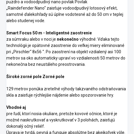
puzdro a vodoodpudivý nano povlak Povlak
„Raindefender Nano“ zaisťuje vodoodpudivý lotosový efekt,
samotné ďalekohľady sú úplne vodotesné až do 50 cm v teplej
alebo studenej vode.
Smart Focus 50 m - Inteligentné zaostrenie
za súmraku alebo v noci je
nekonečno
výhodné: Vďaka tejto
technológii je opätovné zaostrenie do veľkej miery eliminované
pri „Pirschler“ 8x56 “. Po zaostrení na objekt vzdialený asi 100
metrov sa oko automaticky upraví vo vzdialenosti 50 metrov do
nekonečna bez neustáleho preostrovania.
Široké zorné pole Zorné pole
129 metrov ponúka zreteľné výhody takzvaného odstraňovania
skla a zaisťuje rýchlejšie nájdenie alebo spozorovanie hry.
Vhodné aj
pre ľudí, ktorí nosia okuliare, pretože kovové očnice, ktoré je
možné naskrutkovať a vyskrutkovať v 3 polohách, zaisťujú
dokonalý očný reliéf.
Úprava je tvrdá, pevná a funguje absolútne bez akejkoľvek vôle.