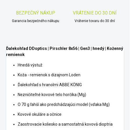
BEZPEČNÝ NÁKUP
VRÁTENIE DO 30 DNÍ
Garancia bezpečného nákupu
Vrátenie tovaru do 30 dní
Ďalekohľad DDoptics | Pirschler 8x56 | Gen3 | hnedý | Koženný
remienok
Hnedá výstuž
Koža - remienok s dizajnom Loden
Ďalekohľad s hranolmi ABBE KÖNIG
Nezničiteľné kovové telo horčíka (Mg)
O 70 g ľahší ako predchádzajúci model (vďaka Mg)
Kovové okuláre a očnice
Zaostrovacie koliesko a samostatná kovová dioptria