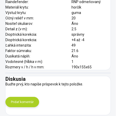
Raindefender:
RNP odmeňovaný
Materiál krytu:
horčík
Výstuž krytu:
guma
Očný reliéf v mm:
20
Nositeľ okuliarov:
Áno
Detail z (v m):
2.5
Dioptrická korekcia:
správny
Dioptrická korekcia:
+4 až -4
Ľahká intenzita:
49
Faktor súmraku:
21.6
Dusíkatá náplň:
Áno
Vodotesné (hĺbka v m):
1
Rozmery v / h / h v mm:
190x155x65
Diskusia
Buďte prvý, kto napíše príspevok k tejto položke.
Pridať komentár