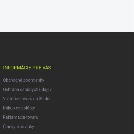
Z
á
p
ä
t
i
INFORMÁCIE PRE VÁS
e
Obchodné podmienky
Ochrana osobných údajov
Vrátenie tovaru do 30 dní
Nákup na splátky
Reklamácia tovaru
Články a novinky