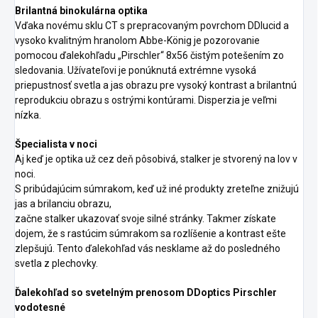
Brilantná binokulárna optika
Vďaka novému sklu CT s prepracovaným povrchom DDlucid a
vysoko kvalitným hranolom Abbe-König je pozorovanie
pomocou ďalekohľadu „Pirschler“ 8x56 čistým potešením zo
sledovania. Užívateľovi je ponúknutá extrémne vysoká
priepustnosť svetla a jas obrazu pre vysoký kontrast a brilantnú
reprodukciu obrazu s ostrými kontúrami. Disperzia je veľmi
nízka.
Špecialista v noci
Aj keď je optika už cez deň pôsobivá, stalker je stvorený na lov v
noci.
S pribúdajúcim súmrakom, keď už iné produkty zreteľne znižujú
jas a brilanciu obrazu,
začne stalker ukazovať svoje silné stránky. Takmer získate
dojem, že s rastúcim súmrakom sa rozlíšenie a kontrast ešte
zlepšujú. Tento ďalekohľad vás nesklame až do posledného
svetla z plechovky.
Ďalekohľad so svetelným prenosom DDoptics Pirschler
vodotesné