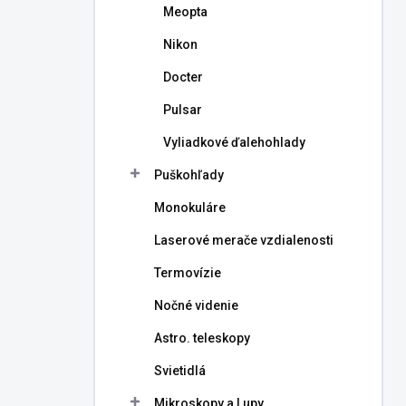
Meopta
Nikon
Docter
Pulsar
Vyliadkové ďalehohlady
Puškohľady
Monokuláre
Laserové merače vzdialenosti
Termovízie
Nočné videnie
Astro. teleskopy
Svietidlá
Mikroskopy a Lupy