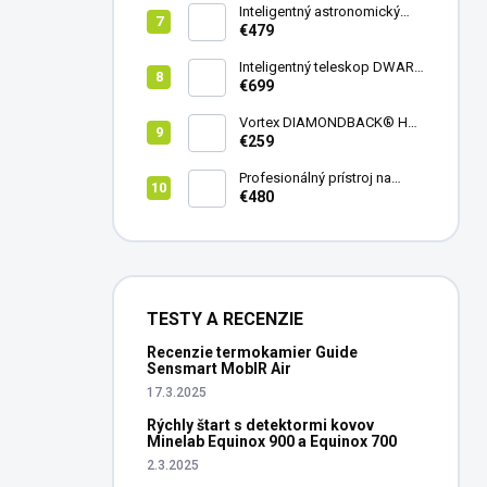
Inteligentný astronomický
teleskop DwarfLab Dwarf
€479
mini
Inteligentný teleskop DWARF
III + originálny statív DWARF 3
€699
Vortex DIAMONDBACK® HD
8X42
€259
Profesionálný prístroj na
vedenie vŕtania Laserliner
€480
CenterScanner Compact
TESTY A RECENZIE
Recenzie termokamier Guide
Sensmart MobIR Air
17.3.2025
Rýchly štart s detektormi kovov
Minelab Equinox 900 a Equinox 700
2.3.2025