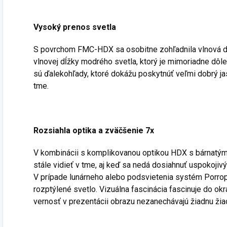
Vysoký prenos svetla
S povrchom FMC-HDX sa osobitne zohľadnila vlnová dĺ
vlnovej dĺžky modrého svetla, ktorý je mimoriadne dôl
sú ďalekohľady, ktoré dokážu poskytnúť veľmi dobrý jas
tme.
Rozsiahla optika a zväčšenie 7x
V kombinácii s komplikovanou optikou HDX s bárnatý
stále vidieť v tme, aj keď sa nedá dosiahnuť uspokojivý
V prípade lunárneho alebo podsvietenia systém Porro
rozptýlené svetlo. Vizuálna fascinácia fascinuje do okr
vernosť v prezentácii obrazu nezanechávajú žiadnu žia