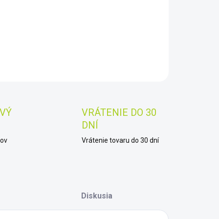
−
+
Pridať do košíka
AILNÉ INFORMÁCIE
OPÝTAŤ SA
STRÁŽIŤ
Uložiť
VÝ
VRÁTENIE DO 30
DNÍ
kov
Vrátenie tovaru do 30 dní
Diskusia