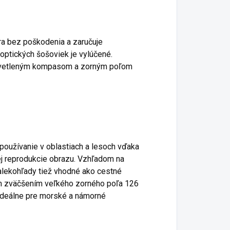
ra bez poškodenia a zaručuje
optických šošoviek je vylúčené.
osvetleným kompasom a zorným poľom
používanie v oblastiach a lesoch vďaka
xnej reprodukcie obrazu. Vzhľadom na
ďalekohľady tiež vhodné ako cestné
ým zväčšením veľkého zorného poľa 126
 ideálne pre morské a námorné