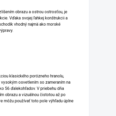
líšením obrazu a ostrou ostrosťou, je
ie. Vďaka svojej ľahkej konštrukcii a
y schodík vhodný najmä ako morské
výpravy.
kciou klasického porózneho hranolu,
 s vysokým osvetlením so zameraním na
ako 56 ďalekohľadov. V priebehu dňa
ím obrazu a vizuálnou čistotou až po
are môžu používať toto pole výhľadu úplne