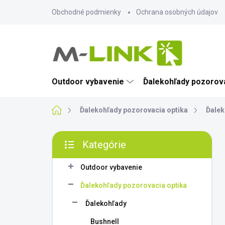
Prejsť
Obchodné podmienky
Ochrana osobných údajov
na
obsah
Outdoor vybavenie
Ďalekohľady pozorova
Domov
Ďalekohľady pozorovacia optika
Ďalek
B
Kategórie
o
Preskočiť
č
kategórie
n
Outdoor vybavenie
ý
Ďalekohľady pozorovacia optika
p
a
Ďalekohľady
n
Bushnell
e