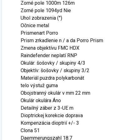
Zorné pole 1000m 126m
Zorné pole 1094yd Nie
Uhol zobrazenia (°)
Očnice metal
Prismenart Porro
Prism zrkadlenie n / a da Porro Prism
Zmena objektívu FMC HDX
Raindefender neplatí RNP
Okulár: šošovky / skupiny 4/3
Objektív: šošovky / skupiny 3/2
Materiál puzdra polykarbonát
telo výstuž guma
Obojstranný okulár v mm 22 mm
Okulár okulára Áno
Detailný záber z 3-UE m
Dioptrickej korekcie doprava
Kompenzácia dioptrií +/- 3
Clona 51
Daemmerungszahl 18.7