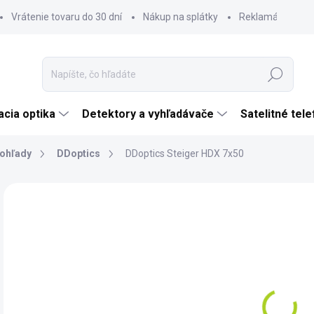
Vrátenie tovaru do 30 dní
Nákup na splátky
Reklamácia tova
Hľadať
cia optika
Detektory a vyhľadávače
Satelitné tel
ohľady
DDoptics
DDoptics Steiger HDX 7x50
Neohodnotené
Podrobnosti hodnotenia
ZNAČKA:
DDOPT
€
€37
Jedn
DO 
cena