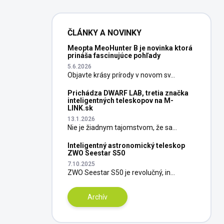
ČLÁNKY A NOVINKY
Meopta MeoHunter B je novinka ktorá
prináša fascinujúce pohľady
5.6.2026
Objavte krásy prírody v novom sv...
Prichádza DWARF LAB, tretia značka
inteligentných teleskopov na M-
LINK.sk
13.1.2026
Nie je žiadnym tajomstvom, že sa...
Inteligentný astronomický teleskop
ZWO Seestar S50
7.10.2025
ZWO Seestar S50 je revolučný, in...
Archív