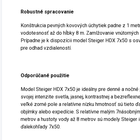
Robustné spracovanie
Konštrukcia pevných kovových úchytiek padne z 1 met
vodotesnosť až do hĺbky 8 m. Zamlžovanie vnútorných 
Prípadne je k dispozícii model Steiger HDX 7x50 s 
pre odhad vzdialeností.
Odporúčané použitie
Model Steiger HDX 7x50 je ideálny pre denné a nočné 
svojej intenzite svetla, jasnej, kontrastnej a bezrefle
veľké zorné pole a relatívne nízku hmotnosť sú tieto 
objímky alebo expedície. S relatívne malým 7násobn
metrov a hustoty vody až 8 metrov sú modely Steiger
ďalekohľady 7x50.