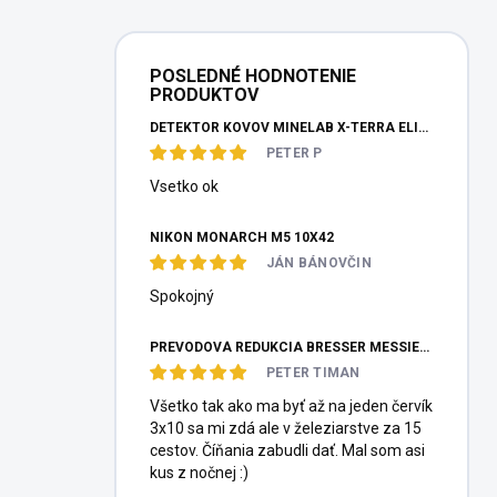
POSLEDNÉ HODNOTENIE
PRODUKTOV
DETEKTOR KOVOV MINELAB X-TERRA ELITE PINPOITER SET
PETER P
Vsetko ok
NIKON MONARCH M5 10X42
JÁN BÁNOVČIN
Spokojný
PREVODOVÁ REDUKCIA BRESSER MESSIER HEXAFOC 1:10
PETER TIMAN
Všetko tak ako ma byť až na jeden červík
3x10 sa mi zdá ale v železiarstve za 15
cestov. Číňania zabudli dať. Mal som asi
kus z nočnej :)