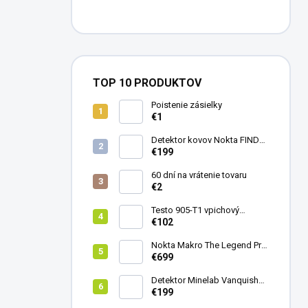
TOP 10 PRODUKTOV
Poistenie zásielky
€1
Detektor kovov Nokta FINDX
Pro
€199
60 dní na vrátenie tovaru
€2
Testo 905-T1 vpichový
teplomer
€102
Nokta Makro The Legend Pro
Pack - model 2024
€699
Detektor Minelab Vanquish
340
€199