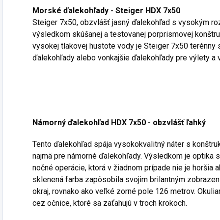
Morské ďalekohľady - Steiger HDX 7x50
Steiger 7x50, obzvlášť jasný ďalekohľad s vysokým roz
výsledkom skúšanej a testovanej porprismovej konštrukc
vysokej tlakovej hustote vody je Steiger 7x50 terénn
ďalekohľady alebo vonkajšie ďalekohľady pre výlety a 
Námorný ďalekohľad HDX 7x50 - obzvlášť ľahký
Tento ďalekohľad spája vysokokvalitný náter s konštru
najmä pre námorné ďalekohľady. Výsledkom je optika
nočné operácie, ktorá v žiadnom prípade nie je horšia 
sklenená farba zapôsobila svojim brilantným zobrazen
okraj, rovnako ako veľké zorné pole 126 metrov. Okuli
cez očnice, ktoré sa zaťahujú v troch krokoch.