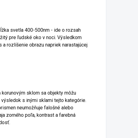
žka svetla 400-500nm - ide o rozsah
ežitý pre ľudské oko v noci. Výsledkom
 a rozlíšenie obrazu napriek narastajúcej
m korunovým sklom sa objekty môžu
 výsledok s inými sklami tejto kategórie.
prismen neumožňuje falošné alebo
aja zorného poľa, kontrast a farebná
dosť.