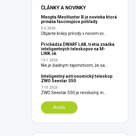
ČLÁNKY A NOVINKY
Meopta MeoHunter B je novinka ktorá
prináša fascinujúce pohľady
5.6.2026
Objavte krásy prírody v novom sv...
Prichádza DWARF LAB, tretia značka
inteligentných teleskopov na M-
LINK.sk
13.1.2026
Nie je žiadnym tajomstvom, že sa...
Inteligentný astronomický teleskop
ZWO Seestar S50
7.10.2025
ZWO Seestar S50 je revolučný, in...
Archív