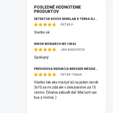
POSLEDNÉ HODNOTENIE
PRODUKTOV
DETEKTOR KOVOV MINELAB X-TERRA ELITE PINPOITER SET
PETER P
Vsetko ok
NIKON MONARCH M5 10X42
JÁN BÁNOVČIN
Spokojný
PREVODOVÁ REDUKCIA BRESSER MESSIER HEXAFOC 1:10
PETER TIMAN
Všetko tak ako ma byť až na jeden červík
3x10 sa mi zdá ale v železiarstve za 15
cestov. Číňania zabudli dať. Mal som asi
kus z nočnej :)