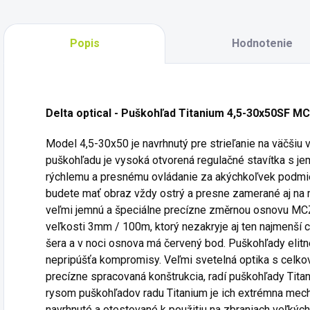
Popis
Hodnotenie
Delta optical - Puškohľad Titanium 4,5-30x50SF MC
Model 4,5-30x50 je navrhnutý pre strieľanie na väčšiu
puškohľadu je vysoká otvorená regulačné stavítka s j
rýchlemu a presnému ovládanie za akýchkoľvek podmie
budete mať obraz vždy ostrý a presne zamerané aj n
veľmi jemnú a špeciálne precízne změrnou osnovu MC
veľkosti 3mm / 100m, ktorý nezakryje aj ten najmenší ci
šera a v noci osnova má červený bod. Puškohľady elitn
nepripúšťa kompromisy. Veľmi svetelná optika s celk
precízne spracovaná konštrukcia, radí puškohľady Tit
rysom puškohľadov radu Titanium je ich extrémna mec
navrhnuté a otestované k použitiu na zbraniach veľkýc