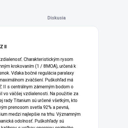
Diskusia
Z II
 vzdialenosť. Charakteristickým rysom
emným krokovaním (1 / 8MOA), určená k
nok. Vďaka bočné regulácia paralaxy
a maximálnom zväčšení. Puškohľad má
Z II s centrálnym zámerným bodom o
l vo väčšej vzdialenosti. Na použitie za
ej rady Titanium sú určené všetkým, kto
ovým prenosom svetla 92% a pevná,
anium medzi najlepšie na trhu. Významným
hanická odolnosť. Puškohľady sú
h kalibrov s veľkou energiou spätného