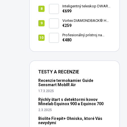
mini
Inteligentný teleskop DWARF
III + originálny statív DWARF 3
€699
Vortex DIAMONDBACK® HD
8X42
€259
Profesionálný prístroj na
vedenie vŕtania Laserliner
€480
CenterScanner Compact
TESTY A RECENZIE
Recenzie termokamier Guide
Sensmart MobIR Air
17.3.2025
Rýchly štart s detektormi kovov
Minelab Equinox 900 a Equinox 700
2.3.2025
Biolite Firepit+ Ohnisko, ktoré Vás
nevydymí