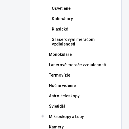
l
Osvetlené
Kolimátory
Klasické
S laserovým meračom
vzdialenosti
Monokuláre
Laserové merače vzdialenosti
Termovízie
Nočné videnie
Astro. teleskopy
Svietidlá
Mikroskopy a Lupy
Kamery