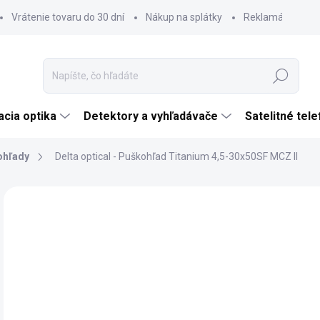
Vrátenie tovaru do 30 dní
Nákup na splátky
Reklamácia tova
Hľadať
cia optika
Detektory a vyhľadávače
Satelitné tel
ohľady
Delta optical - Puškohľad Titanium 4,5-30x50SF MCZ II
Neohodnotené
Podrobnosti hodnotenia
ZNAČKA:
DELTA 
€
€64
Jedn
NA
cena