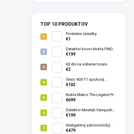
TOP 10 PRODUKTOV
Poistenie zásielky
€1
Detektor kovov Nokta FINDX
Pro
€199
60 dní na vrátenie tovaru
€2
Testo 905-T1 vpichový
teplomer
€102
Nokta Makro The Legend Pro
Pack - model 2024
€699
Detektor Minelab Vanquish
340
€199
Inteligentný astronomický
teleskop DwarfLab Dwarf
€479