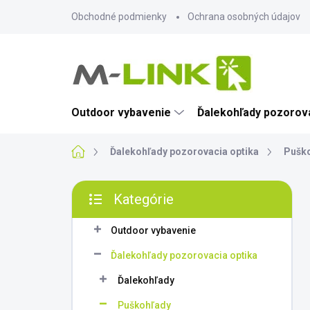
Prejsť
Obchodné podmienky
Ochrana osobných údajov
na
obsah
Outdoor vybavenie
Ďalekohľady pozorova
Domov
Ďalekohľady pozorovacia optika
Pušk
B
Kategórie
o
Preskočiť
č
kategórie
n
Outdoor vybavenie
ý
Ďalekohľady pozorovacia optika
p
a
Ďalekohľady
n
Puškohľady
e