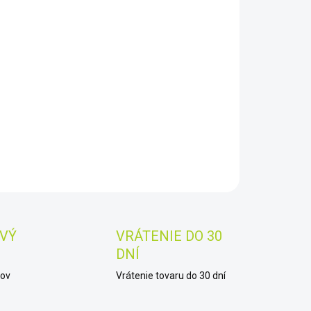
−
+
Pridať do košíka
AILNÉ INFORMÁCIE
OPÝTAŤ SA
STRÁŽIŤ
Uložiť
VÝ
VRÁTENIE DO 30
DNÍ
kov
Vrátenie tovaru do 30 dní