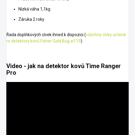
Nízká váha 1,1kg
Záruka 2 roky
Řada doplňkových cívek ihned k dispozici (
všechny cívky určené
ro detektory kovů Fisher Gold Bug a F19
)
Video - jak na detektor kovů Time Ranger
Pro