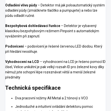
Odladění vlivu půdy
– Detektor má jak poloautomatický systém
odladění půdy (zmáčknete tlačítko a pumpujete) a nebo lze
půdu odladit ručně.
Bezpohybová dohledávací funkce
– Detektor je vybavený
klasickou bezpohybovým režimem Pinpoint s automatickým
vyvážením při zapnutí.
Podsvícení
– podsvícení je řešené červenou LED diodou. Který
při hledání neoslňuje.
Vyhodnocení na LCD
– vyhodnocení na LCD je řešeno pomocí ID
čísel, Velice unikátní je pak velký rozsah ID pro železné kovy díky
němuž jste schopní lépe rozeznávat větší a menší železné
předměty
Technická specifikace
Dva pracovní režimy All Metal a 2 tónový s VCO
Jednoduché a intuitivní ovládání detektoru pomoc