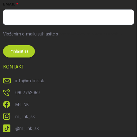
EMAIL
Vložením e-mailu súhlasíte s
podmienkami ochrany osobných
údajov
Prihlásiť sa
KONTAKT
info
@
m-link.sk
0907762069
M-LINK
m_link_sk
@m_link_sk