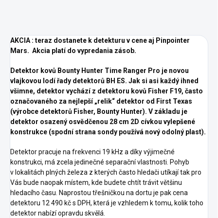
AKCIA : teraz dostanete k detekturu v cene aj Pinpointer
Mars. Akcia platí do vypredania zásob.
Detektor kovů Bounty Hunter Time Ranger Pro je novou
vlajkovou lodí řady detektorů BH ES. Jak si asi každý ihned
všimne, detektor vychází z detektoru kovů Fisher F19, často
označovaného za nejlepší „relik“ detektor od First Texas
(výrobce detektorů Fisher, Bounty Hunter). V základu je
detektor osazený osvědčenou 28 cm 2D cívkou vylepšené
konstrukce (spodní strana sondy používá nový odolný plast).
Detektor pracuje na frekvenci 19 kHz a díky výjimečné
konstrukci, má zcela jedinečné separační vlastnosti. Pohyb
v lokalitách plných železa z kterých často hledači utíkají tak pro
Vás bude naopak místem, kde budete chtít trávit většinu
hledacího času. Naprostou třešničkou na dortu je pak cena
detektoru 12 490 kč s DPH, která je vzhledem k tomu, kolik toho
detektor nabízí opravdu skvělá.