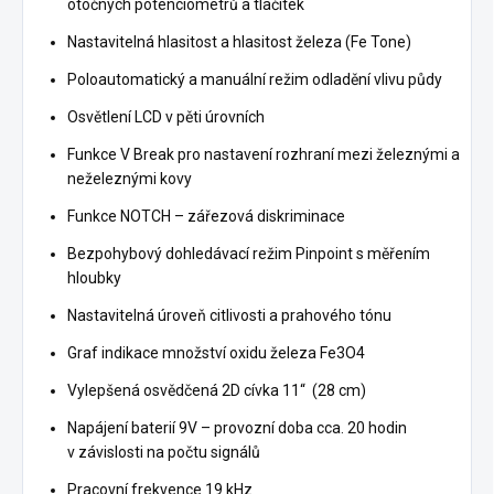
otočných potenciometrů a tlačítek
Nastavitelná hlasitost a hlasitost železa (Fe Tone)
Poloautomatický a manuální režim odladění vlivu půdy
Osvětlení LCD v pěti úrovních
Funkce V Break pro nastavení rozhraní mezi železnými a
neželeznými kovy
Funkce NOTCH – zářezová diskriminace
Bezpohybový dohledávací režim Pinpoint s měřením
hloubky
Nastavitelná úroveň citlivosti a prahového tónu
Graf indikace množství oxidu železa Fe3O4
Vylepšená osvědčená 2D cívka 11“ (28 cm)
Napájení baterií 9V – provozní doba cca. 20 hodin
v závislosti na počtu signálů
Pracovní frekvence 19 kHz