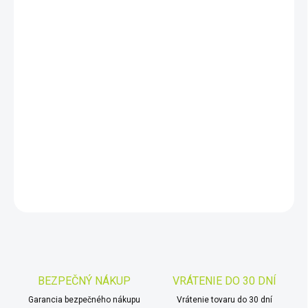
cena:
MÔŽEME
DORUČIŤ DO:
10.8.2026
−
+
Pridať do košíka
Detektor kovů Bounty Hunter Time Ranger Pro je novou
vlajkovou lodí řady detektorů Bounty Hunter ES
DETAILNÉ INFORMÁCIE
OPÝTAŤ SA
STRÁŽIŤ
Uložiť
BEZPEČNÝ NÁKUP
VRÁTENIE DO 30 DNÍ
Garancia bezpečného nákupu
Vrátenie tovaru do 30 dní