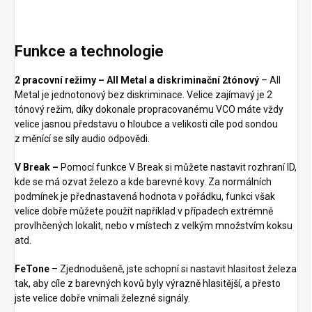
Funkce a technologie
2 pracovní režimy – All Metal a diskriminační 2tónový
– All
Metal je jednotonový bez diskriminace. Velice zajímavý je 2
tónový režim, díky dokonale propracovanému VCO máte vždy
velice jasnou představu o hloubce a velikosti cíle pod sondou
z měnící se síly audio odpovědi.
V Break –
Pomocí funkce V Break si můžete nastavit rozhraní ID,
kde se má ozvat železo a kde barevné kovy. Za normálních
podmínek je přednastavená hodnota v pořádku, funkci však
velice dobře můžete použít například v případech extrémně
provlhčených lokalit, nebo v místech z velkým množstvím koksu
atd.
FeTone
– Zjednodušeně, jste schopní si nastavit hlasitost železa
tak, aby cíle z barevných kovů byly výrazně hlasitější, a přesto
jste velice dobře vnímali železné signály.