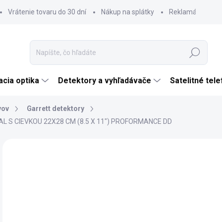
Vrátenie tovaru do 30 dní
Nákup na splátky
Reklamácia tova
Hľadať
cia optika
Detektory a vyhľadávače
Satelitné tel
vov
Garrett detektory
 S CIEVKOU 22X28 CM (8.5 X 11") PROFORMANCE DD
Neohodnotené
Podrobnosti hodnotenia
ZNAČKA:
GARRE
€
ZADARMO
€64
Jedn
SK
cena
MÔŽ