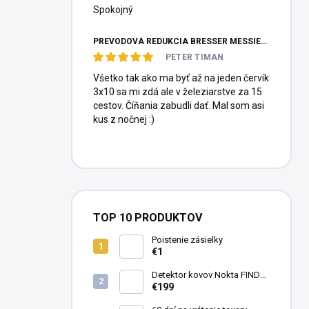
Spokojný
PREVODOVÁ REDUKCIA BRESSER MESSIER HEXAFOC 1:10
PETER TIMAN
Všetko tak ako ma byť až na jeden červík
3x10 sa mi zdá ale v železiarstve za 15
cestov. Číňania zabudli dať. Mal som asi
kus z nočnej :)
TOP 10 PRODUKTOV
Poistenie zásielky
€1
Detektor kovov Nokta FINDX
Pro
€199