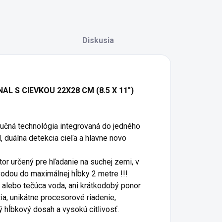
Diskusia
 S CIEVKOU 22X28 CM (8.5 X 11")
lučná technológia integrovaná do jedného
l, duálna detekcia cieľa a hlavne novo
or určený pre hľadanie na suchej zemi, v
vodou do maximálnej hĺbky 2 metre !!!
a alebo tečúca voda, ani krátkodobý ponor
ia, unikátne procesorové riadenie,
 hĺbkový dosah a vysokú citlivosť.