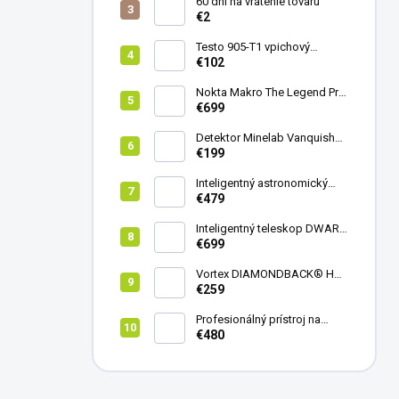
60 dní na vrátenie tovaru
€2
Testo 905-T1 vpichový
teplomer
€102
Nokta Makro The Legend Pro
Pack - model 2024
€699
Detektor Minelab Vanquish
340
€199
Inteligentný astronomický
teleskop DwarfLab Dwarf
€479
mini
Inteligentný teleskop DWARF
III + originálny statív DWARF 3
€699
Vortex DIAMONDBACK® HD
8X42
€259
Profesionálný prístroj na
vedenie vŕtania Laserliner
€480
CenterScanner Compact