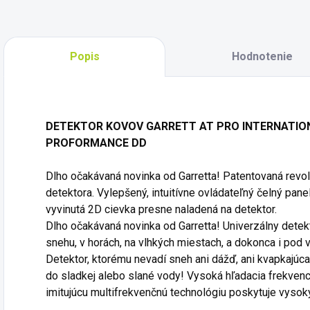
Popis
Hodnotenie
DETEKTOR KOVOV GARRETT AT PRO INTERNATIONAL
PROFORMANCE DD
Dlho očakávaná novinka od Garretta! Patentovaná revo
detektora. Vylepšený, intuitívne ovládateľný čelný pane
vyvinutá 2D cievka presne naladená na detektor.
Dlho očakávaná novinka od Garretta! Univerzálny detekt
snehu, v horách, na vlhkých miestach, a dokonca i pod 
Detektor, ktorému nevadí sneh ani dážď, ani kvapkajúc
do sladkej alebo slané vody! Vysoká hľadacia frekvenc
imitujúcu multifrekvenčnú technológiu poskytuje vysoký