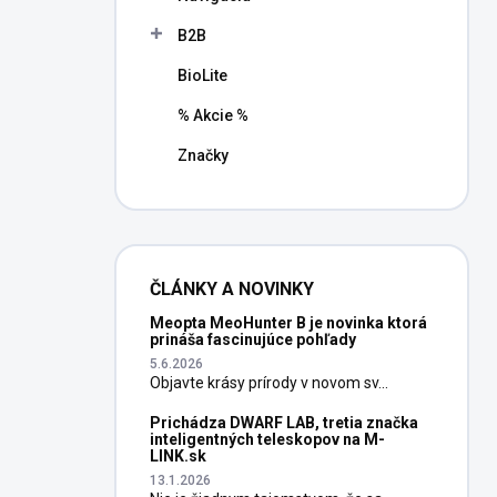
B2B
BioLite
% Akcie %
Značky
ČLÁNKY A NOVINKY
Meopta MeoHunter B je novinka ktorá
prináša fascinujúce pohľady
5.6.2026
Objavte krásy prírody v novom sv...
Prichádza DWARF LAB, tretia značka
inteligentných teleskopov na M-
LINK.sk
13.1.2026