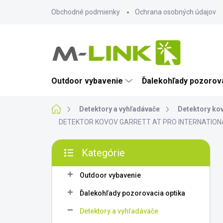
Prejsť
Obchodné podmienky
Ochrana osobných údajov
na
obsah
Outdoor vybavenie
Ďalekohľady pozorova
Domov
Detektory a vyhľadávače
Detektory ko
DETEKTOR KOVOV GARRETT AT PRO INTERNATIONAL
B
Kategórie
o
Preskočiť
č
kategórie
n
Outdoor vybavenie
ý
Ďalekohľady pozorovacia optika
p
a
Detektory a vyhľadávače
n