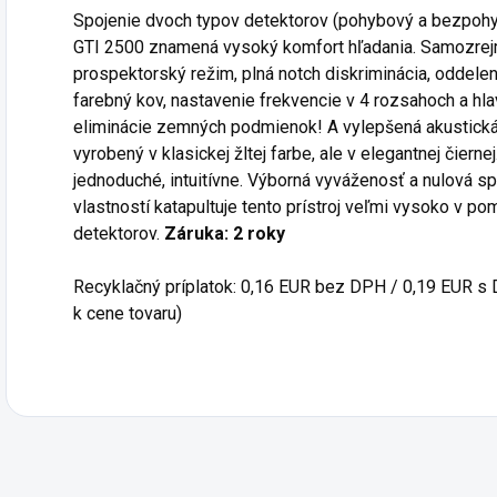
Spojenie dvoch typov detektorov (pohybový a bezpoh
GTI 2500 znamená vysoký komfort hľadania. Samozrejm
prospektorský režim, plná notch diskriminácia, oddele
farebný kov, nastavenie frekvencie v 4 rozsahoch a hl
eliminácie zemných podmienok! A vylepšená akustická s
vyrobený v klasickej žltej farbe, ale v elegantnej čiernej
jednoduché, intuitívne. Výborná vyváženosť a nulová sp
vlastností katapultuje tento prístroj veľmi vysoko v po
detektorov.
Záruka: 2 roky
Recyklačný príplatok: 0,16 EUR bez DPH / 0,19 EUR s 
k cene tovaru)