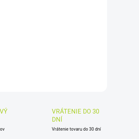
8.2026
−
+
Pridať do košíka
ktor kovov AT PRO International s cievkou 22 x 28 cm
 x 11") PROformance DD
AILNÉ INFORMÁCIE
OPÝTAŤ SA
STRÁŽIŤ
Uložiť
VÝ
VRÁTENIE DO 30
DNÍ
kov
Vrátenie tovaru do 30 dní