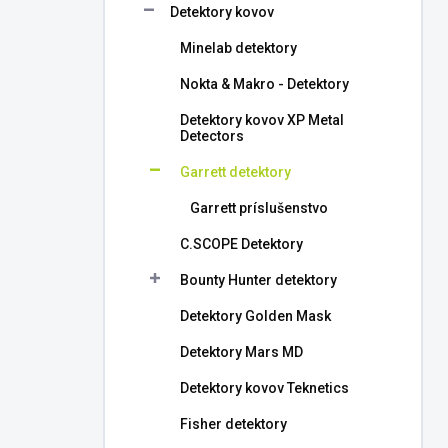
Detektory kovov
e
l
Minelab detektory
Nokta & Makro - Detektory
Detektory kovov XP Metal
Detectors
Garrett detektory
Garrett príslušenstvo
C.SCOPE Detektory
Bounty Hunter detektory
Detektory Golden Mask
Detektory Mars MD
Detektory kovov Teknetics
Fisher detektory