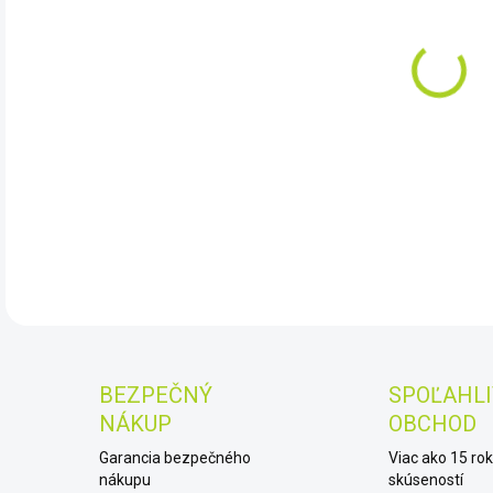
DO:
11.
Dete
(8.5
DET
BEZPEČNÝ
SPOĽAHLI
NÁKUP
OBCHOD
Garancia bezpečného
Viac ako 15 ro
nákupu
skúseností