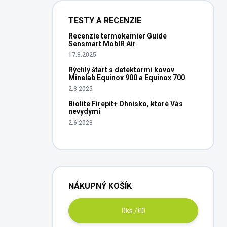
TESTY A RECENZIE
Recenzie termokamier Guide
Sensmart MobIR Air
17.3.2025
Rýchly štart s detektormi kovov
Minelab Equinox 900 a Equinox 700
2.3.2025
Biolite Firepit+ Ohnisko, ktoré Vás
nevydymí
2.6.2023
NÁKUPNÝ KOŠÍK
0
ks /
€0