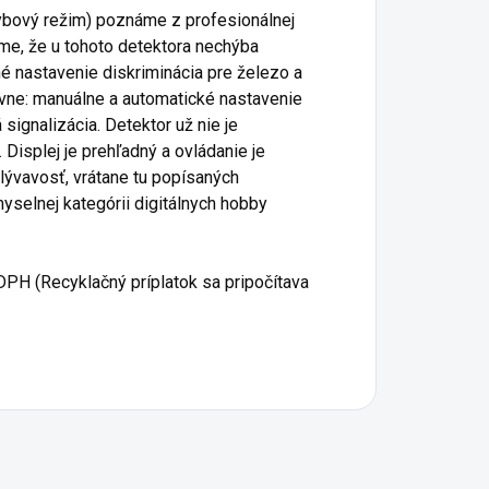
ybový režim) poznáme z profesionálnej
e, že u tohoto detektora nechýba
né nastavenie diskriminácia pre železo a
avne: manuálne a automatické nastavenie
ignalizácia. Detektor už nie je
. Displej je prehľadný a ovládanie je
lývavosť, vrátane tu popísaných
myselnej kategórii digitálnych hobby
DPH (Recyklačný príplatok sa pripočítava