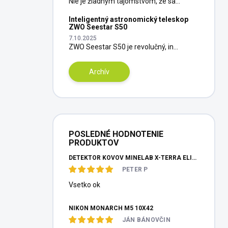
Nie je žiadnym tajomstvom, že sa...
Inteligentný astronomický teleskop
ZWO Seestar S50
7.10.2025
ZWO Seestar S50 je revolučný, in...
Archív
POSLEDNÉ HODNOTENIE
PRODUKTOV
DETEKTOR KOVOV MINELAB X-TERRA ELITE PINPOITER SET
PETER P
Vsetko ok
NIKON MONARCH M5 10X42
JÁN BÁNOVČIN