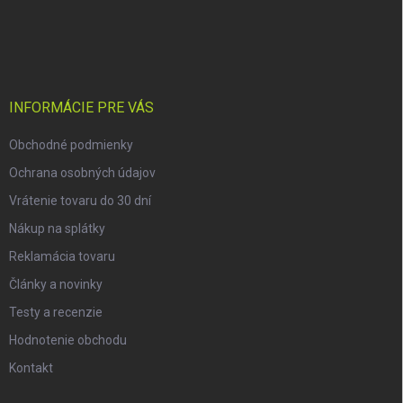
Z
á
p
ä
t
i
INFORMÁCIE PRE VÁS
e
Obchodné podmienky
Ochrana osobných údajov
Vrátenie tovaru do 30 dní
Nákup na splátky
Reklamácia tovaru
Články a novinky
Testy a recenzie
Hodnotenie obchodu
Kontakt