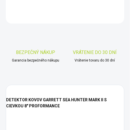
DETAILNÉ INFORMÁCIE
OPÝTAŤ SA
STRÁŽIŤ
Uložiť
BEZPEČNÝ NÁKUP
VRÁTENIE DO 30 DNÍ
Garancia bezpečného nákupu
Vrátenie tovaru do 30 dní
DETEKTOR KOVOV GARRETT SEA HUNTER MARK II S
CIEVKOU 8" PROFORMANCE