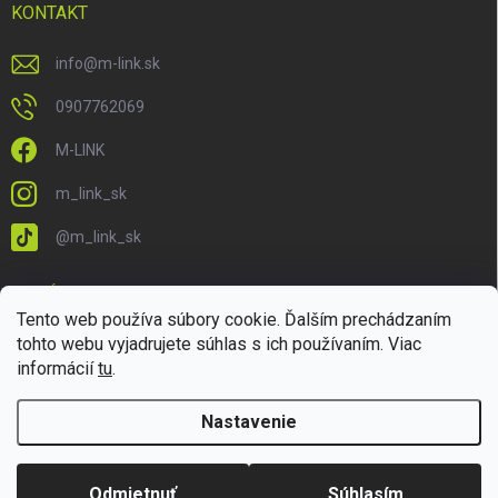
KONTAKT
info
@
m-link.sk
0907762069
M-LINK
m_link_sk
@m_link_sk
PRIJÍMAME ONLINE PLATBY
Tento web používa súbory cookie. Ďalším prechádzaním
tohto webu vyjadrujete súhlas s ich používaním. Viac
informácií
tu
.
Nastavenie
Copyright 2026
M-LINK.sk
. Všetky práva vyhradené.
Upraviť nastavenie
cookies
Odmietnuť
Súhlasím