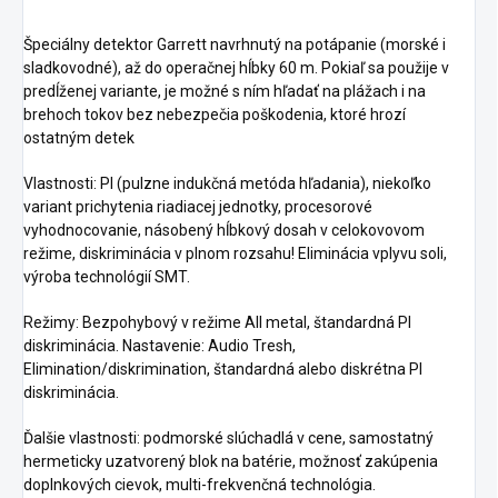
Špeciálny detektor Garrett navrhnutý na potápanie (morské i
sladkovodné), až do operačnej hĺbky 60 m. Pokiaľ sa použije v
predĺženej variante, je možné s ním hľadať na plážach i na
brehoch tokov bez nebezpečia poškodenia, ktoré hrozí
ostatným detek
Vlastnosti: PI (pulzne indukčná metóda hľadania), niekoľko
variant prichytenia riadiacej jednotky, procesorové
vyhodnocovanie, násobený hĺbkový dosah v celokovovom
režime, diskriminácia v plnom rozsahu! Eliminácia vplyvu soli,
výroba technológií SMT.
Režimy: Bezpohybový v režime All metal, štandardná PI
diskriminácia. Nastavenie: Audio Tresh,
Elimination/diskrimination, štandardná alebo diskrétna PI
diskriminácia.
Ďalšie vlastnosti: podmorské slúchadlá v cene, samostatný
hermeticky uzatvorený blok na batérie, možnosť zakúpenia
doplnkových cievok, multi-frekvenčná technológia.