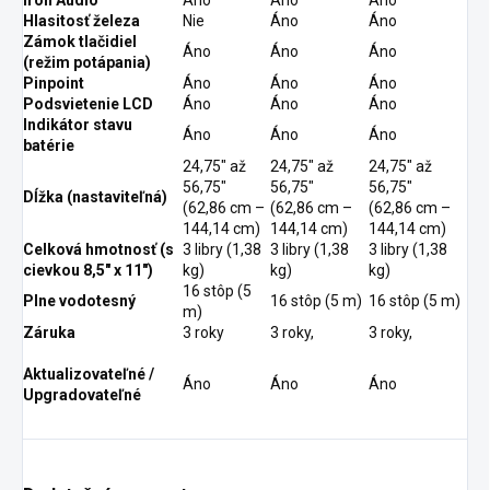
Iron Audio ™
Áno
Áno
Áno
Hlasitosť železa
Nie
Áno
Áno
Zámok tlačidiel
Áno
Áno
Áno
(režim potápania)
Pinpoint
Áno
Áno
Áno
Podsvietenie LCD
Áno
Áno
Áno
Indikátor stavu
Áno
Áno
Áno
batérie
24,75" až
24,75" až
24,75" až
56,75"
56,75"
56,75"
Dĺžka (nastaviteľná)
(62,86 cm –
(62,86 cm –
(62,86 cm –
144,14 cm)
144,14 cm)
144,14 cm)
Celková hmotnosť (s
3 libry (1,38
3 libry (1,38
3 libry (1,38
cievkou 8,5" x 11")
kg)
kg)
kg)
16 stôp (5
Plne vodotesný
16 stôp (5 m)
16 stôp (5 m)
m)
Záruka
3 roky
3 roky,
3 roky,
Aktualizovateľné /
Áno
Áno
Áno
Upgradovateľné