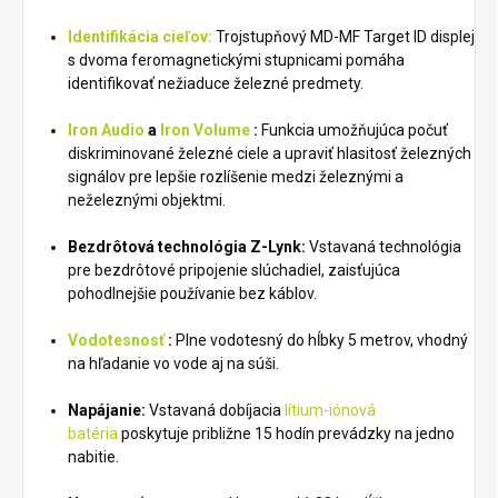
Identifikácia cieľov:
Trojstupňový MD-MF Target ID displej
s dvoma feromagnetickými stupnicami pomáha
identifikovať nežiaduce železné predmety.
Iron Audio
a
Iron Volume
:
Funkcia umožňujúca počuť
diskriminované železné ciele a upraviť hlasitosť železných
signálov pre lepšie rozlíšenie medzi železnými a
neželeznými objektmi.
Bezdrôtová technológia Z-Lynk:
Vstavaná technológia
pre bezdrôtové pripojenie slúchadiel, zaisťujúca
pohodlnejšie používanie bez káblov.
Vodotesnosť
:
Plne vodotesný do hĺbky 5 metrov, vhodný
na hľadanie vo vode aj na súši.
Napájanie:
Vstavaná dobíjacia
lítium-iónová
batéria
poskytuje približne 15 hodín prevádzky na jedno
nabitie.