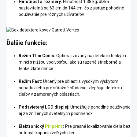
Hmotnosť a rozmery:
Hmotnosť 1,38 kg; dĺžka
nastaviteľná od 63 cm do 144 cm, čo zaisťuje pohodlné
používanie pre rôznych užívateľov.
Ďalšie funkcie:
Režim Thin Coins:
Optimalizovaný na detekciu tenkých
mincí s nižšou vodivosťou, ako sú razené strieborné a
tenké zlaté mince.
Režim Fast:
Určený pre oblasti s vysokým výskytom
odpadu alebo pre súťažné hľadanie; zlepšuje detekciu
cieľov v zamorených oblastiach.
Podsvietený LCD displej:
Umožňuje pohodlné používanie
aj za znížených svetelných podmienok.
Elektronický
Pinpoint
:
Pre presné lokalizovanie cieľa bez
nutnosti kopania veľkých dier.