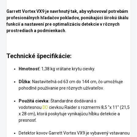
Garrett Vortex VX9 je navrhnutý tak, aby vyhovoval potrebám
profesionálnych hľadačov pokladov, ponúkajúci širokú škálu
funkcií a nastavení pre optimalizáciu detekcie v rôznych
prostrediach a podmienkach.
Technické špecifikácie:
Hmotnosť:
1,38 kg vrátane krytu cievky.
Dĺžka:
Nastaviteľná od 63 cm do 144 cm, čo umožňuje
pohodlné používanie pre rôznych užívateľov.
Použitá cievka:
Štandardne dodávaná s
vodotesnou
DD
cievkou Raider s rozmermi 8,5 "x 11" (21,5
x 28 cm), ktorá poskytuje vynikajúcu hĺbku detekcie a
presnosť.
Detektor kovov Garrett Vortex VX9 je vybavený vstavanou