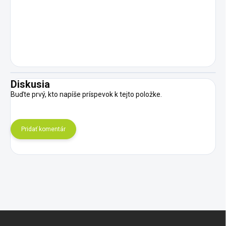
Diskusia
Buďte prvý, kto napíše príspevok k tejto položke.
Pridať komentár
Z