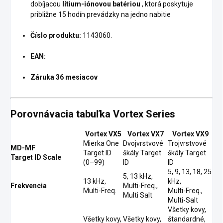
dobíjacou
lítium-iónovou batériou
, ktorá poskytuje
približne 15 hodín prevádzky na jedno nabitie
Číslo produktu:
1143060.
EAN:
Záruka 36 mesiacov
Porovnávacia tabuľka Vortex Series
Vortex VX5
Vortex VX7
Vortex VX9
Mierka One
Dvojvrstvové
Trojvrstvové
MD-MF
Target ID
škály Target
škály Target
Target ID Scale
(0–99)
ID
ID
5, 9, 13, 18, 25
5, 13 kHz,
13 kHz,
kHz,
Frekvencia
Multi-Freq.,
Multi-Freq.
Multi-Freq.,
Multi Salt
Multi-Salt
Všetky kovy,
Všetky kovy,
Všetky kovy,
štandardné,