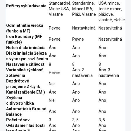
Štandardné,
Štandardné,
USA mince,
Režimy vyhľadávania
Mince USA,
Mince USA,
tenké mince,
Vlastné
Pláž, Vlastné
plážové,
vlastné, rýchle
Odmietnutie viečka
Pevne
Nastaviteľná
Nastaviteľná
(funkcia MF)
Iron Boundary (MF
Pevne
Pevne
Nastaviteľná
funkcie)
Notch diskriminácia
Áno
Áno
Áno
Diskriminácia železa
Áno
Áno
Áno
s vysokým rozlíšením
Nastavenie citlivosti
8
8
8
Variabilná rýchlosť
Áno: 2
Áno: 3
Pevne
zotavenia
nastavenia
nastavenia
Bezdrôtové
Nie
Áno
Áno
pripojenie Z-Lynk
Kanál (zníženie EMI)
Áno
Áno
Áno
Zvýšená
Nie
Áno
Áno
citlivosť/hĺbka
Automatická Ground
Áno
Áno
Áno
Balance
Počet tónov
3
3, 5
3, 5
Ovládanie hlasitosti
Áno
Áno
Áno