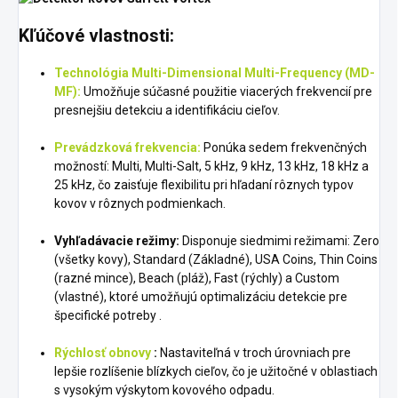
Kľúčové vlastnosti:
Technológia Multi-Dimensional Multi-Frequency (MD-
MF):
Umožňuje súčasné použitie viacerých frekvencií pre
presnejšiu detekciu a identifikáciu cieľov.
Prevádzková frekvencia:
Ponúka sedem frekvenčných
možností: Multi, Multi-Salt, 5 kHz, 9 kHz, 13 kHz, 18 kHz a
25 kHz, čo zaisťuje flexibilitu pri hľadaní rôznych typov
kovov v rôznych podmienkach.
Vyhľadávacie režimy:
Disponuje siedmimi režimami: Zero
(všetky kovy), Standard (Základné), USA Coins, Thin Coins
(razné mince), Beach (pláž), Fast (rýchly) a Custom
(vlastné), ktoré umožňujú optimalizáciu detekcie pre
špecifické potreby .
Rýchlosť obnovy
:
Nastaviteľná v troch úrovniach pre
lepšie rozlíšenie blízkych cieľov, čo je užitočné v oblastiach
s vysokým výskytom kovového odpadu.