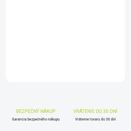
DORUČIŤ DO:
11.8.2026
−
+
Pridať do košíka
Ponúka
väčší výkon ako VX7
. Je ideálnou voľbou pre skúsených
hľadačov a profesionálov
DETAILNÉ INFORMÁCIE
OPÝTAŤ SA
STRÁŽIŤ
Uložiť
BEZPEČNÝ NÁKUP
VRÁTENIE DO 30 DNÍ
Garancia bezpečného nákupu
Vrátenie tovaru do 30 dní