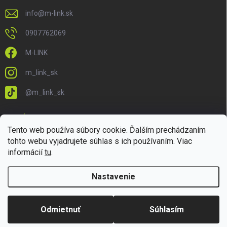
info
@
m-link.sk
0907762069
M-LINK
m_link_sk
@m_link_sk
PRIJÍMAME ONLINE PLATBY
Tento web používa súbory cookie. Ďalším prechádzaním
tohto webu vyjadrujete súhlas s ich používaním. Viac
informácií
tu
.
Nastavenie
Copyright 2026
M-LINK.sk
. Všetky práva vyhradené.
Upraviť nastavenie
cookies
Odmietnuť
Súhlasím
Vytvoril Shoptet