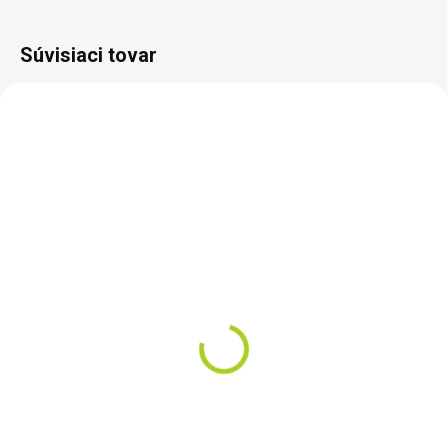
Súvisiaci tovar
ZADARMO
SKLADOM
SKLADOM
LOPATKA GARRETT S
DETEKTOR KOVOV
OSTRÝMI HRANAMI
GARRETT PRO-
€52
POINTER AT
Do košíka
€135
Do košíka