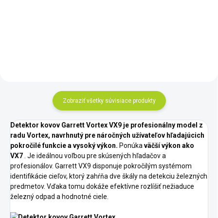
DETEKTOR KOVOV GARRETT
PRO-POINTER AT
Zobraziť všetky súvisiace produkty
Detektor kovov Garrett Vortex VX9 je profesionálny model z
radu Vortex, navrhnutý pre náročných užívateľov hľadajúcich
pokročilé funkcie a vysoký výkon.
Ponúka
väčší výkon ako
VX7
. Je ideálnou voľbou pre skúsených hľadačov a
profesionálov. Garrett VX9 disponuje pokročilým systémom
identifikácie cieľov, ktorý zahŕňa dve škály na detekciu železných
predmetov. Vďaka tomu dokáže efektívne rozlíšiť nežiaduce
železný odpad a hodnotné ciele.