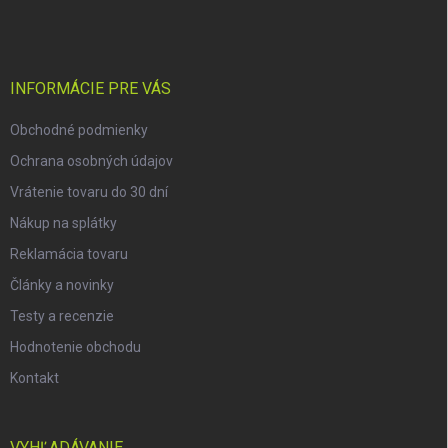
á
p
ä
t
i
INFORMÁCIE PRE VÁS
e
Obchodné podmienky
Ochrana osobných údajov
Vrátenie tovaru do 30 dní
Nákup na splátky
Reklamácia tovaru
Články a novinky
Testy a recenzie
Hodnotenie obchodu
Kontakt
VYHĽADÁVANIE