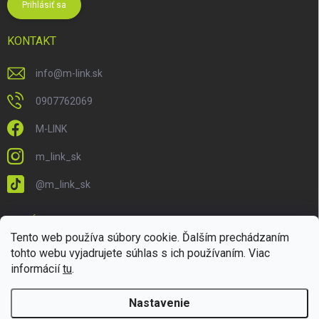
Prihlásiť sa
KONTAKT
info
@
m-link.sk
0907762069
M-LINK
m_link_sk
@m_link_sk
PRIJÍMAME ONLINE PLATBY
Tento web používa súbory cookie. Ďalším prechádzaním
tohto webu vyjadrujete súhlas s ich používaním. Viac
informácií
tu
.
Nastavenie