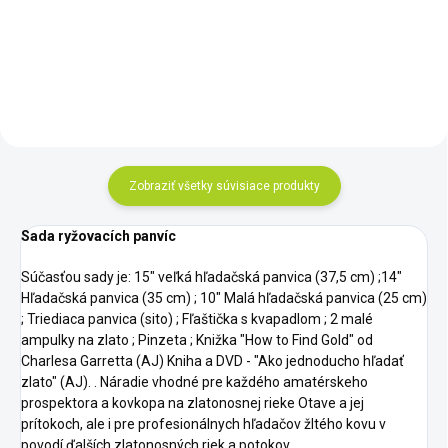
používať. Ak ste začiatočník
plastovým telom pre
alebo máte radi prístroje typu
paleontológov a zlatokopov
„zapni a choď“, potom...
Zobraziť všetky súvisiace produkty
Sada ryžovacích panvíc
Súčasťou sady je: 15" veľká hľadačská panvica (37,5 cm) ;14"
Hľadačská panvica (35 cm) ; 10" Malá hľadačská panvica (25 cm)
; Triediaca panvica (sito) ; Fľaštička s kvapadlom ; 2 malé
ampulky na zlato ; Pinzeta ; Knižka "How to Find Gold" od
Charlesa Garretta (AJ) Kniha a DVD - "Ako jednoducho hľadať
zlato" (AJ). . Náradie vhodné pre každého amatérskeho
prospektora a kovkopa na zlatonosnej rieke Otave a jej
prítokoch, ale i pre profesionálnych hľadačov žltého kovu v
povodí ďalších zlatonosných riek a potokov.