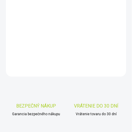
DORUČIŤ DO:
11.8.2026
−
+
Pridať do košíka
Panvice
Garrett DELUXE
DETAILNÉ INFORMÁCIE
OPÝTAŤ SA
STRÁŽIŤ
Uložiť
BEZPEČNÝ NÁKUP
VRÁTENIE DO 30 DNÍ
Garancia bezpečného nákupu
Vrátenie tovaru do 30 dní