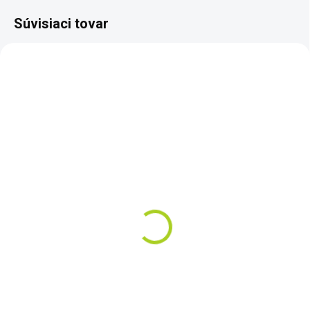
Súvisiaci tovar
ZADARM
SKLADOM
SKLADOM
Súprava piatich sít pre
Detektor kovov Rutus
paleontológov a
Atrex 28 DD
zlatokopov
€679
€184
Do košíka
Do košíka
Rutus Atrex je detektor kovov, pri
ktorom sa môžete rozhodnúť,
Sada piatich kvalitných
ako pokročilý softvér budete
drôtených nerezových sít s